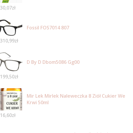
30,07
zł
Fossil FOS7014 807
310,99
zł
D By D Dbom5086 Gg00
199,50
zł
Mir Lek Mirlek Naleweczka 8 Ziół Cukier We
Krwi 50ml
16,60
zł