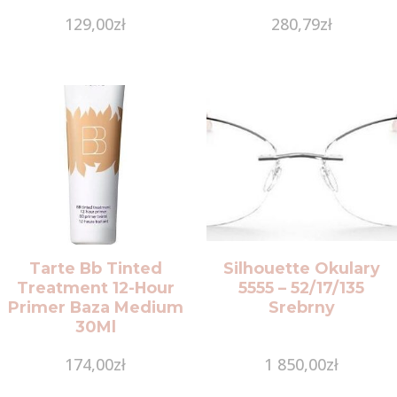
G
129,00
zł
280,79
zł
Tarte Bb Tinted
Silhouette Okulary
Treatment 12-Hour
5555 – 52/17/135
Primer Baza Medium
Srebrny
30Ml
174,00
zł
1 850,00
zł