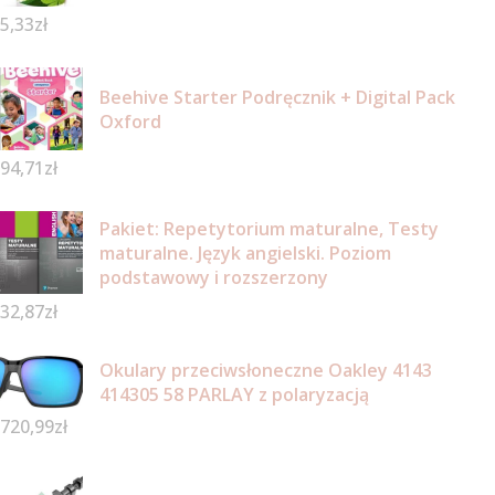
5,33
zł
Beehive Starter Podręcznik + Digital Pack
Oxford
94,71
zł
Pakiet: Repetytorium maturalne, Testy
maturalne. Język angielski. Poziom
podstawowy i rozszerzony
32,87
zł
Okulary przeciwsłoneczne Oakley 4143
414305 58 PARLAY z polaryzacją
720,99
zł