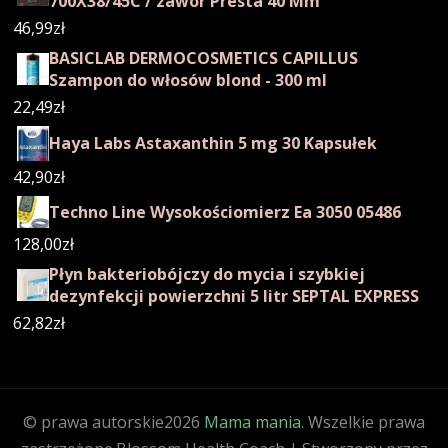
700X38/45C / zawór Presta 40 Mm
46,99
zł
BASICLAB DERMOCOSMETICS CAPILLUS
Szampon do włosów blond - 300 ml
22,49
zł
Haya Labs Astaxanthin 5 mg 30 Kapsułek
42,90
zł
Techno Line Wysokościomierz Ea 3050 05486
128,00
zł
Płyn bakteriobójczy do mycia i szybkiej
dezynfekcji powierzchni 5 litr SEPTAL EXPRESS
62,82
zł
© prawa autorskie2026
Mama mania
. Wszelkie prawa