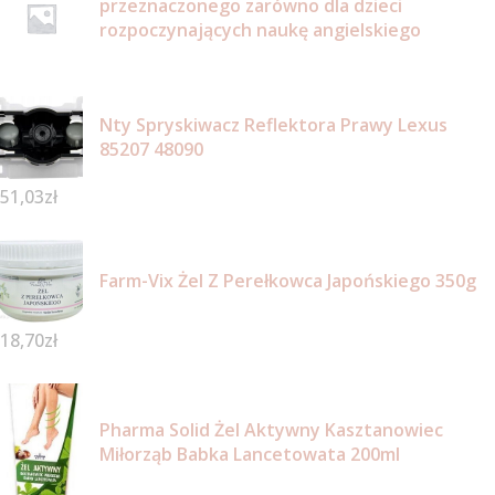
przeznaczonego zarówno dla dzieci
rozpoczynających naukę angielskiego
Nty Spryskiwacz Reflektora Prawy Lexus
85207 48090
51,03
zł
Farm-Vix Żel Z Perełkowca Japońskiego 350g
18,70
zł
Pharma Solid Żel Aktywny Kasztanowiec
Miłorząb Babka Lancetowata 200ml