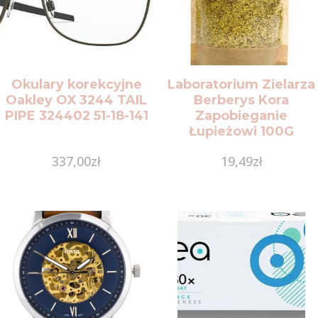
Okulary korekcyjne
Laboratorium Zielarza
Oakley OX 3244 TAIL
Berberys Kora
PIPE 324402 51-18-141
Zapobieganie
Łupieżowi 100G
337,00
zł
19,49
zł