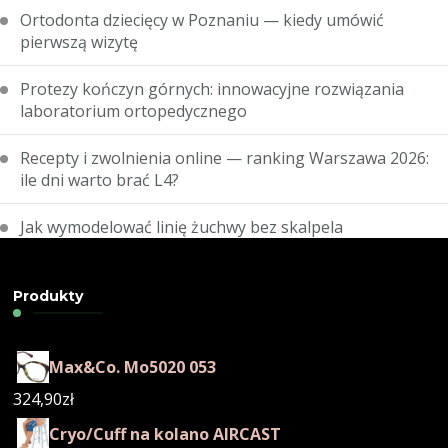
Ortodonta dziecięcy w Poznaniu — kiedy umówić
pierwszą wizytę
Protezy kończyn górnych: innowacyjne rozwiązania
laboratorium ortopedycznego
Recepty i zwolnienia online — ranking Warszawa 2026:
ile dni warto brać L4?
Jak wymodelować linię żuchwy bez skalpela
Produkty
Max&Co. Mo5020 053
324,90
zł
Cryo/Cuff na kolano AIRCAST