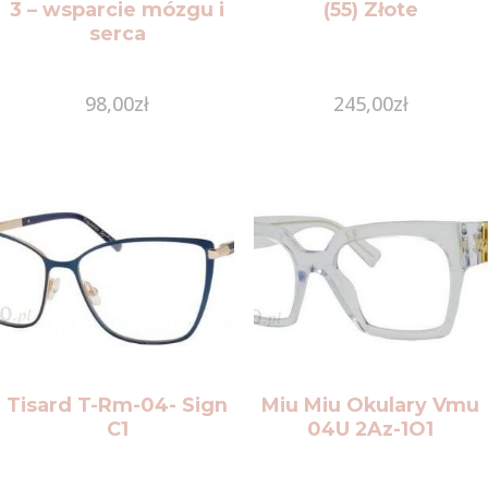
3 – wsparcie mózgu i
(55) Złote
serca
98,00
zł
245,00
zł
Tisard T-Rm-04- Sign
Miu Miu Okulary Vmu
C1
04U 2Az-1O1