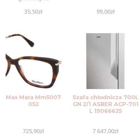
35,50
zł
99,00
zł
Max Mara Mm5007
Szafa chłodnicza 700L
052
GN 2/1 ASBER ACP-701
L 19066625
725,90
zł
7 647,00
zł