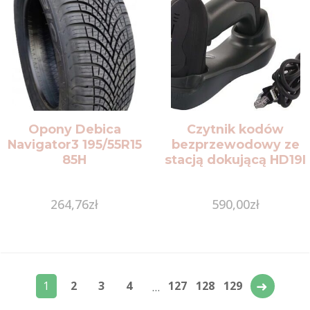
Opony Debica
Czytnik kodów
Navigator3 195/55R15
bezprzewodowy ze
85H
stacją dokującą HD19I
264,76
zł
590,00
zł
→
1
2
3
4
127
128
129
…