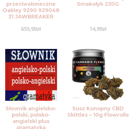
przeciwsłoneczne
Smakołyk 230G
Oakley 9290 929048
31 JAWBREAKER
655,99
zł
14,99
zł
Słownik angielsko-
Susz Konopny CBD
polski, polsko-
Skittlez – 10g Flowrolls
angielski plus
gramatyka