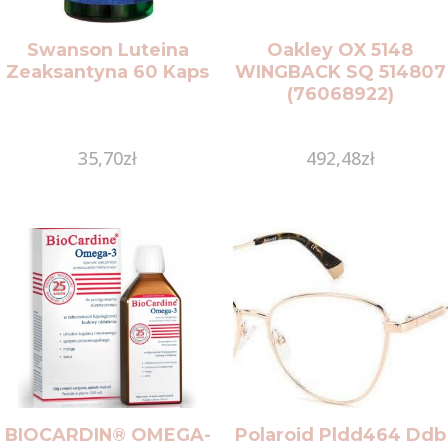
Swanson Luteina
Oakley OX 5148
Zeaksantyna 60 Kaps
WINGBACK SQ 514807
(76068922)
35,70
zł
492,48
zł
BIOCARDIN® OMEGA-
Polaroid Pldd464 Ddb