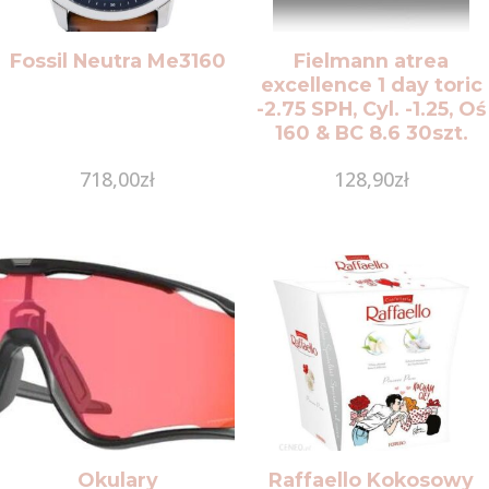
Fossil Neutra Me3160
Fielmann atrea
excellence 1 day toric
-2.75 SPH, Cyl. -1.25, Oś
160 & BC 8.6 30szt.
718,00
zł
128,90
zł
Okulary
Raffaello Kokosowy