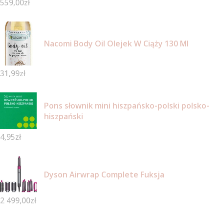
559,00
zł
Nacomi Body Oil Olejek W Ciąży 130 Ml
31,99
zł
Pons słownik mini hiszpańsko-polski polsko-
hiszpański
4,95
zł
Dyson Airwrap Complete Fuksja
2 499,00
zł