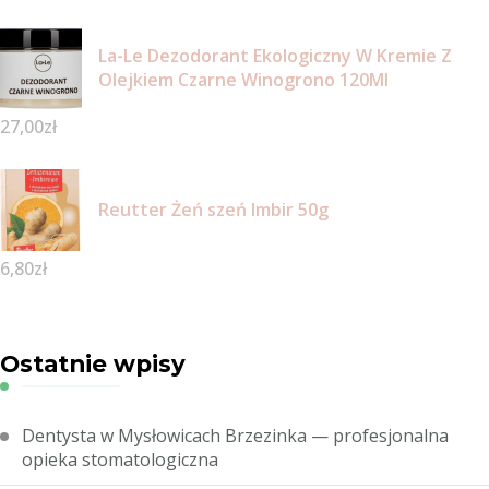
La-Le Dezodorant Ekologiczny W Kremie Z
Olejkiem Czarne Winogrono 120Ml
27,00
zł
Reutter Żeń szeń Imbir 50g
6,80
zł
Ostatnie wpisy
Dentysta w Mysłowicach Brzezinka — profesjonalna
opieka stomatologiczna