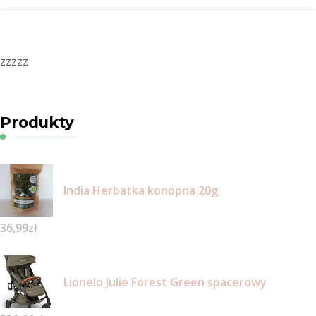
zzzzz
Produkty
India Herbatka konopna 20g
36,99
zł
Lionelo Julie Forest Green spacerowy