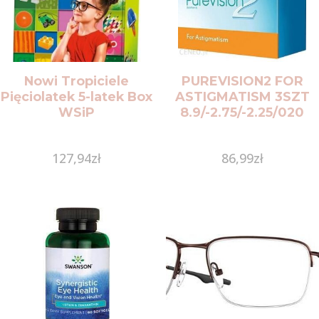
Nowi Tropiciele
PUREVISION2 FOR
Pięciolatek 5-latek Box
ASTIGMATISM 3SZT
WSiP
8.9/-2.75/-2.25/020
127,94
zł
86,99
zł