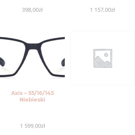
398,00
zł
1 157,00
zł
Axis – 55/16/145
Niebieski
1 599,00
zł