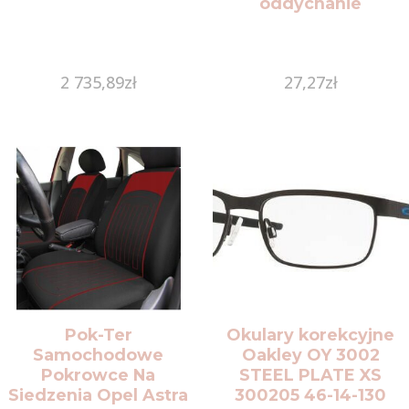
oddychanie
2 735,89
zł
27,27
zł
Pok-Ter
Okulary korekcyjne
Samochodowe
Oakley OY 3002
Pokrowce Na
STEEL PLATE XS
Siedzenia Opel Astra
300205 46-14-130