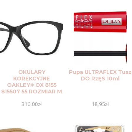
OKULARY
Pupa ULTRAFLEX Tusz
KOREKCYJNE
DO RzĘS 10ml
OAKLEY® OX 8155
815507 55 ROZMIAR M
316,00
zł
18,95
zł