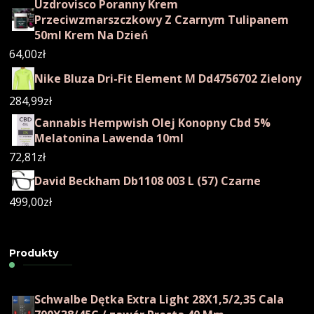
Uzdrovisco Poranny Krem
Przeciwzmarszczkowy Z Czarnym Tulipanem
50ml Krem Na Dzień
64,00
zł
Nike Bluza Dri-Fit Element M Dd4756702 Zielony
284,99
zł
Cannabis Hempwish Olej Konopny Cbd 5%
Melatonina Lawenda 10ml
72,81
zł
David Beckham Db1108 003 L (57) Czarne
499,00
zł
Produkty
Schwalbe Dętka Extra Light 28X1,5/2,35 Cala