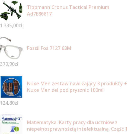
Tippmann Cronus Tactical Premium
Ad7E86817
1 335,00
zł
Fossil Fos 7127 63M
379,90
zł
Nuxe Men zestaw nawilżający 3 produkty +
Nuxe Men żel pod prysznic 100ml
124,80
zł
Matematyka. Karty pracy dla uczniów z
niepełnosprawnością intelektualną. Część 1