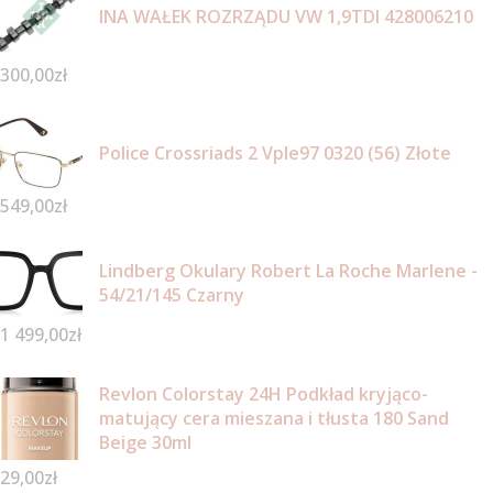
INA WAŁEK ROZRZĄDU VW 1,9TDI 428006210
300,00
zł
Police Crossriads 2 Vple97 0320 (56) Złote
549,00
zł
Lindberg Okulary Robert La Roche Marlene -
54/21/145 Czarny
1 499,00
zł
Revlon Colorstay 24H Podkład kryjąco-
matujący cera mieszana i tłusta 180 Sand
Beige 30ml
29,00
zł