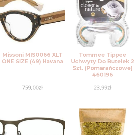
Missoni MIS0066 XLT
Tommee Tippee
ONE SIZE (49) Havana
Uchwyty Do Butelek 2
Szt. (Pomarańczowe)
460196
759,00
zł
23,99
zł