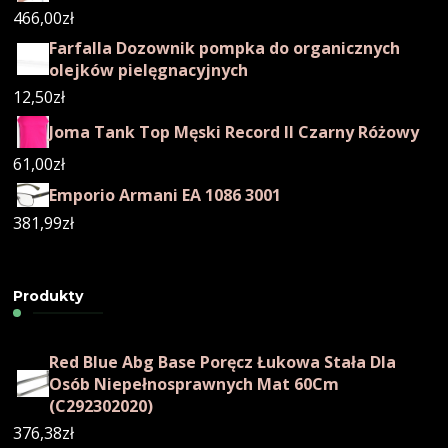
466,00
zł
Farfalla Dozownik pompka do organicznych
olejków pielęgnacyjnych
12,50
zł
Joma Tank Top Męski Record II Czarny Różowy
61,00
zł
Emporio Armani EA 1086 3001
381,99
zł
Produkty
Red Blue Abg Base Poręcz Łukowa Stała Dla
Osób Niepełnosprawnych Mat 60Cm
(C292302020)
376,38
zł