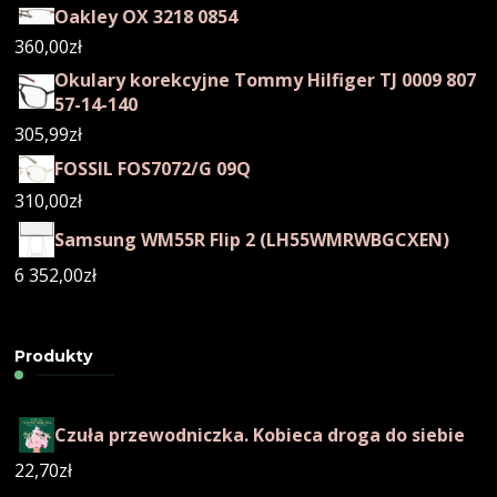
Oakley OX 3218 0854
360,00
zł
Okulary korekcyjne Tommy Hilfiger TJ 0009 807
57-14-140
305,99
zł
FOSSIL FOS7072/G 09Q
310,00
zł
Samsung WM55R Flip 2 (LH55WMRWBGCXEN)
6 352,00
zł
Produkty
Czuła przewodniczka. Kobieca droga do siebie
22,70
zł