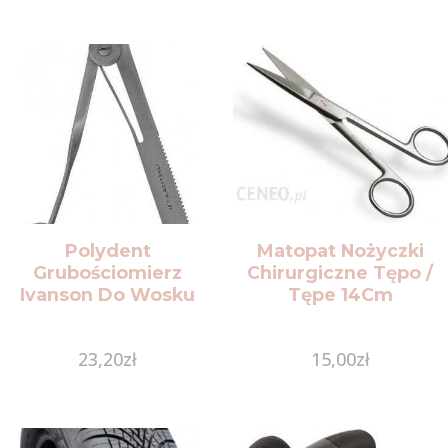
Polydent
Matopat Nożyczki
Grubościomierz
Chirurgiczne Tępo /
Ivanson Do Wosku
Tępe 14Cm
23,20
zł
15,00
zł