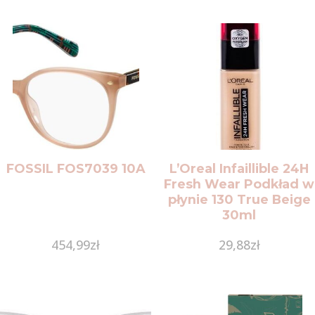
FOSSIL FOS7039 10A
L’Oreal Infaillible 24H
Fresh Wear Podkład w
płynie 130 True Beige
30ml
454,99
zł
29,88
zł