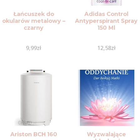
Łańcuszek do
Adidas Control
okularów metalowy –
Antyperspirant Spray
czarny
150 Ml
9,99
zł
12,58
zł
Ariston BCH 160
Wyzwalające