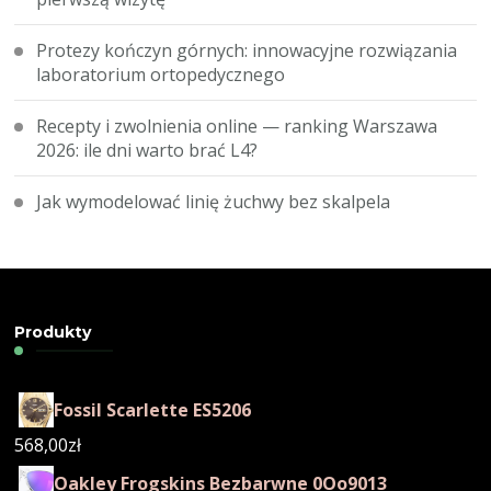
Protezy kończyn górnych: innowacyjne rozwiązania
laboratorium ortopedycznego
Recepty i zwolnienia online — ranking Warszawa
2026: ile dni warto brać L4?
Jak wymodelować linię żuchwy bez skalpela
Produkty
Fossil Scarlette ES5206
568,00
zł
Oakley Frogskins Bezbarwne 0Oo9013