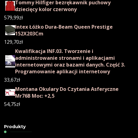
Tommy Hilfiger bezrękawnik puchowy
dziecięcy kolor czerwony
579,99
zł
Intex Łóżko Dura-Beam Queen Prestige
152X203Cm
129,70
zł
Kwalifikacja INF.03. Tworzenie i
administrowanie stronami i aplikacjami
internetowymi oraz bazami danych. Część 3.
Programowanie aplikacji internetowy
33,67
zł
Montana Okulary Do Czytania Asferyczne
Mr76B Moc: +2,5
54,75
zł
Produkty