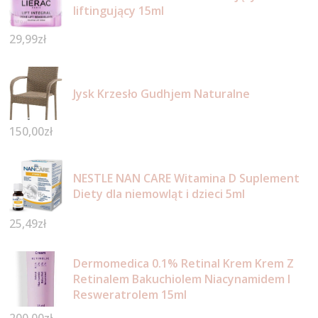
liftingujący 15ml
29,99
zł
Jysk Krzesło Gudhjem Naturalne
150,00
zł
NESTLE NAN CARE Witamina D Suplement
Diety dla niemowląt i dzieci 5ml
25,49
zł
Dermomedica 0.1% Retinal Krem Krem Z
Retinalem Bakuchiolem Niacynamidem I
Resweratrolem 15ml