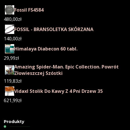
Fossil FS4584
480,00
zł
FOSSIL - BRANSOLETKA SKÓRZANA
140,00
zł
Himalaya Diabecon 60 tabl.
29,99
zł
Amazing Spider-Man. Epic Collection. Powrót
Złowieszczej Szóstki
119,83
zł
Vidaxl Stolik Do Kawy Z 4 Pni Drzew 35
621,99
zł
Produkty