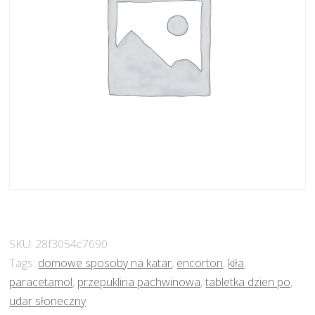
SKU:
28f3054c7690
Tags:
domowe sposoby na katar
,
encorton
,
kiła
,
paracetamol
,
przepuklina pachwinowa
,
tabletka dzien po
,
udar słoneczny