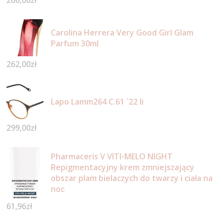
200,00
zł
Carolina Herrera Very Good Girl Glam
Parfum 30ml
262,00
zł
Lapo Lamm264 C.61 `22 Ii
299,00
zł
Pharmaceris V VITI-MELO NIGHT
Repigmentacyjny krem zmniejszający
obszar plam bielaczych do twarzy i ciała na
noc
61,96
zł