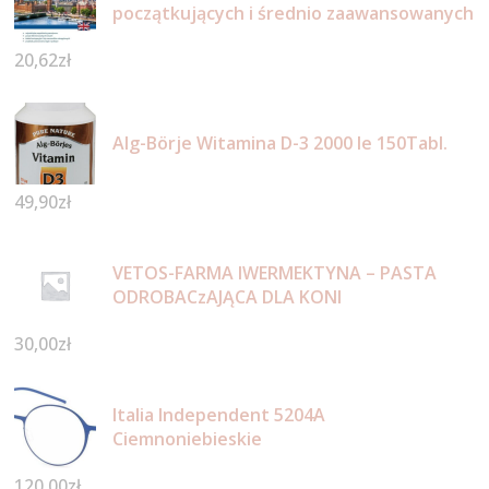
początkujących i średnio zaawansowanych
20,62
zł
Alg-Börje Witamina D-3 2000 Ie 150Tabl.
49,90
zł
VETOS-FARMA IWERMEKTYNA – PASTA
ODROBACzAJĄCA DLA KONI
30,00
zł
Italia Independent 5204A
Ciemnoniebieskie
120,00
zł