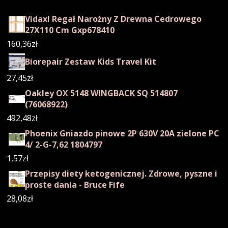
Vidaxl Regał Narożny Z Drewna Cedrowego
27X110 Cm Gxp678410
160,36
zł
Biorepair Zestaw Kids Travel Kit
27,45
zł
Oakley OX 5148 WINGBACK SQ 514807
(76068922)
492,48
zł
Phoenix Gniazdo pinowe 2P 630V 20A zielone PC
4/ 2-G-7,62 1804797
1,57
zł
Przepisy diety ketogenicznej. Zdrowe, pyszne i
proste dania - Bruce Fife
28,08
zł