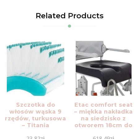
Related Products
Szczotka do
Etac comfort seat
włosów wąska 9
– miękka nakładka
rzędów, turkusowa
na siedzisko z
– Titania
otworem 18cm do
wózków Swift
23,82
zł
618,49
zł
Mobile (4137)