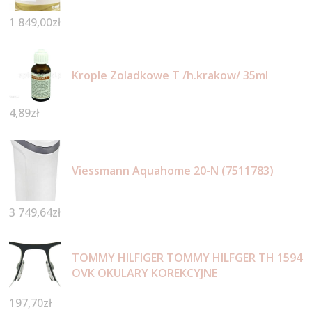
1 849,00
zł
Krople Zoladkowe T /h.krakow/ 35ml
4,89
zł
Viessmann Aquahome 20-N (7511783)
3 749,64
zł
TOMMY HILFIGER TOMMY HILFGER TH 1594
OVK OKULARY KOREKCYJNE
197,70
zł