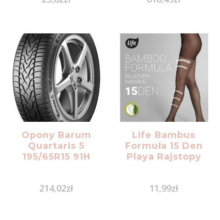
Opony Barum
Life Bambus
Quartaris 5
Formuła 15 Den
195/65R15 91H
Playa Rajstopy
214,02
zł
11,99
zł