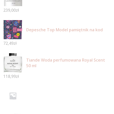
239,00
zł
Depesche Top Model pamiętnik na kod
72,49
zł
Tiande Woda perfumowana Royal Scent
50 ml
118,99
zł