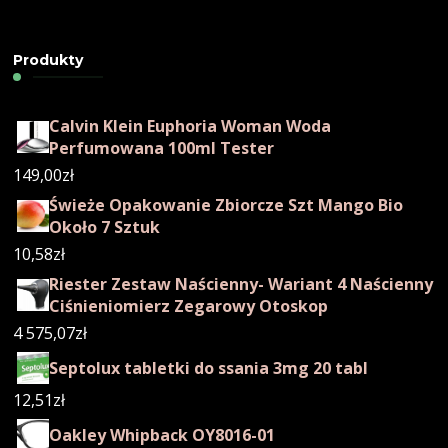
Produkty
Calvin Klein Euphoria Woman Woda
Perfumowana 100ml Tester
149,00
zł
Świeże Opakowanie Zbiorcze Szt Mango Bio
Około 7 Sztuk
10,58
zł
Riester Zestaw Naścienny- Wariant 4 Naścienny
Ciśnieniomierz Zegarowy Otoskop
4 575,07
zł
Septolux tabletki do ssania 3mg 20 tabl
12,51
zł
Oakley Whipback OY8016-01