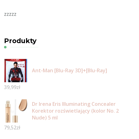
zzzzz
Produkty
Ant-Man [Blu-Ray 3D]+[Blu-Ray]
39,99
zł
Dr Irena Eris Illuminating Concealer
Korektor rozświetlający (kolor No. 2
Nude) 5 ml
79,52
zł