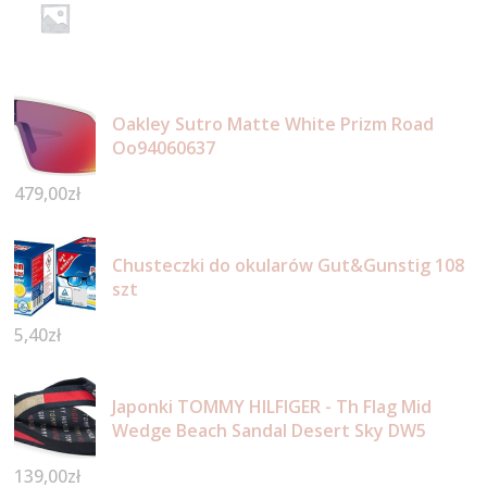
Oakley Sutro Matte White Prizm Road
Oo94060637
479,00
zł
Chusteczki do okularów Gut&Gunstig 108
szt
5,40
zł
Japonki TOMMY HILFIGER - Th Flag Mid
Wedge Beach Sandal Desert Sky DW5
139,00
zł