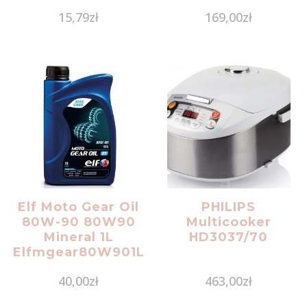
15,79
zł
169,00
zł
Elf Moto Gear Oil
PHILIPS
80W-90 80W90
Multicooker
Mineral 1L
HD3037/70
Elfmgear80W901L
40,00
zł
463,00
zł