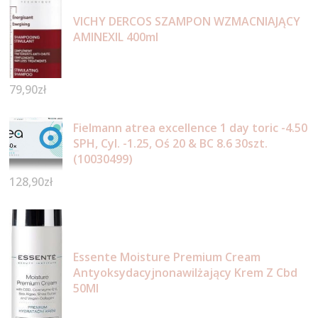
VICHY DERCOS SZAMPON WZMACNIAJĄCY
AMINEXIL 400ml
79,90
zł
Fielmann atrea excellence 1 day toric -4.50
SPH, Cyl. -1.25, Oś 20 & BC 8.6 30szt.
(10030499)
128,90
zł
Essente Moisture Premium Cream
Antyoksydacyjnonawilżający Krem Z Cbd
50Ml