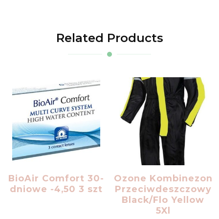
Related Products
BioAir Comfort 30-
Ozone Kombinezon
dniowe -4,50 3 szt
Przeciwdeszczowy
Black/Flo Yellow
5Xl