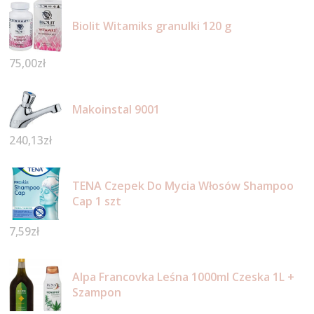
Biolit Witamiks granulki 120 g
75,00
zł
Makoinstal 9001
240,13
zł
TENA Czepek Do Mycia Włosów Shampoo
Cap 1 szt
7,59
zł
Alpa Francovka Leśna 1000ml Czeska 1L +
Szampon