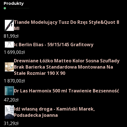
Produkty
Tiande Modelujący Tusz Do Rzęs Style&Quot 8
Ml
81,99
zł
Ic Berlin Elias - 59/15/145 Grafitowy
1 699,00
zł
Drewniane Łóżko Matteo Kolor Sosna Szuflady
Brak Barierka Standardowa Montowana Na
Stałe Rozmiar 190 X 90
1 870,00
zł
Dr Las Harmonix 500 ml Trawienie Bezsenność
47,20
zł
Idź własną droga - Kamiński Marek,
Podsadecka Joanna
31,29
zł