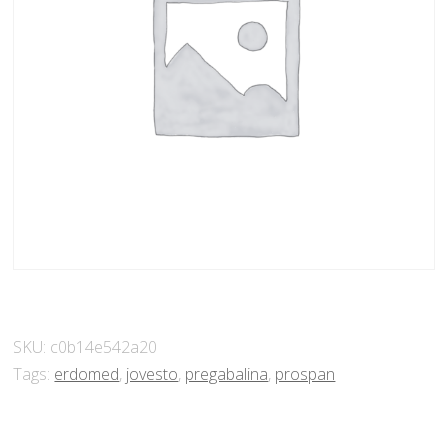
SKU:
c0b14e542a20
Tags:
erdomed
,
jovesto
,
pregabalina
,
prospan