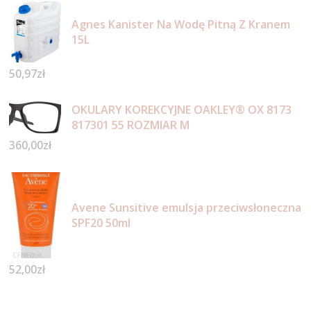
Agnes Kanister Na Wodę Pitną Z Kranem
15L
50,97
zł
OKULARY KOREKCYJNE OAKLEY® OX 8173
817301 55 ROZMIAR M
360,00
zł
Avene Sunsitive emulsja przeciwsłoneczna
SPF20 50ml
52,00
zł