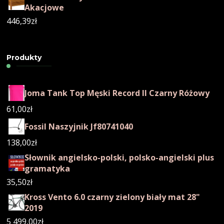
Akacjowe
446,39
zł
Produkty
Joma Tank Top Męski Record II Czarny Różowy
61,00
zł
Fossil Naszyjnik Jf80741040
138,00
zł
Słownik angielsko-polski, polsko-angielski plus
gramatyka
35,50
zł
Kross Vento 6.0 czarny zielony biały mat 28"
2019
5 499,00
zł