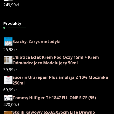
249,99
zł
Produkty
Szachy. Zarys metodyki
26,98
zł
L'Biotica Eclat Krem Pod Oczy 15ml + Krem
Odmładzająco Modelujący 50ml
39,99
zł
Eucerin Urarepair Plus Emulsja Z 10% Mocznika
250ml
69,99
zł
Tommy Hilfiger TH1847 FLL ONE SIZE (55)
420,00
zł
Stolik Kawowy 65X65X35cm Lite Drewno