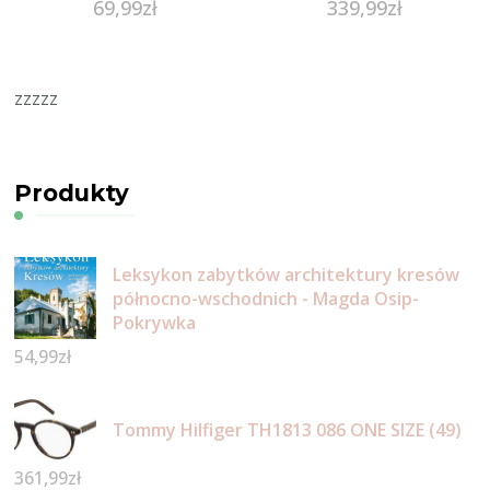
69,99
zł
339,99
zł
zzzzz
Produkty
Leksykon zabytków architektury kresów
północno-wschodnich - Magda Osip-
Pokrywka
54,99
zł
Tommy Hilfiger TH1813 086 ONE SIZE (49)
361,99
zł