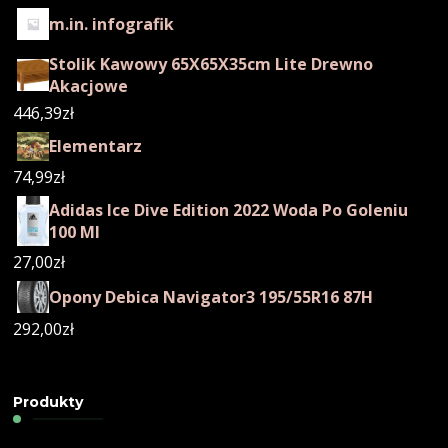
m.in. infografik
Stolik Kawowy 65X65X35cm Lite Drewno
Akacjowe
446,39
zł
Elementarz
74,99
zł
Adidas Ice Dive Edition 2022 Woda Po Goleniu
100 Ml
27,00
zł
Opony Debica Navigator3 195/55R16 87H
292,00
zł
Produkty