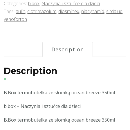
Categories:
b.box
,
Naczynia i sztućce dla dzieci
Tags:
aulin
,
clotrimazolum
,
diosminex
,
niacynamid
,
sirdalud
,
venoforton
Description
Description
B.Box termobutelka ze słomką ocean breeze 350ml
b.box – Naczynia i sztućce dla dzieci
B.Box termobutelka ze słomką ocean breeze 350ml