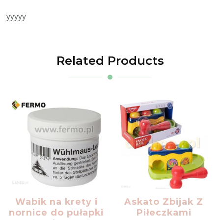
yyyyy
Related Products
Wabik na krety i
Askato Zbijak Z
nornice do pułapki
Piłeczkami