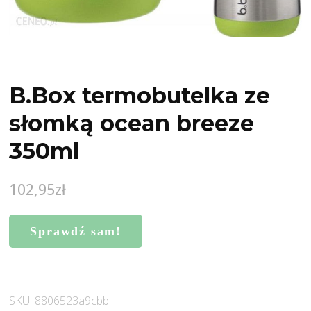
B.Box termobutelka ze
słomką ocean breeze
350ml
102,95
zł
Sprawdź sam!
SKU:
8806523a9cbb