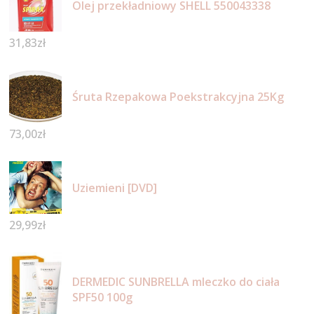
Olej przekładniowy SHELL 550043338
31,83
zł
Śruta Rzepakowa Poekstrakcyjna 25Kg
73,00
zł
Uziemieni [DVD]
29,99
zł
DERMEDIC SUNBRELLA mleczko do ciała
SPF50 100g