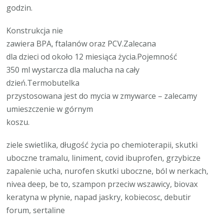
godzin.
Konstrukcja nie
zawiera BPA, ftalanów oraz PCV.Zalecana
dla dzieci od około 12 miesiąca życia.Pojemność
350 ml wystarcza dla malucha na cały
dzień.Termobutelka
przystosowana jest do mycia w zmywarce – zalecamy
umieszczenie w górnym
koszu.
ziele swietlika, długość życia po chemioterapii, skutki
uboczne tramalu, liniment, covid ibuprofen, grzybicze
zapalenie ucha, nurofen skutki uboczne, ból w nerkach,
nivea deep, be to, szampon przeciw wszawicy, biovax
keratyna w płynie, napad jaskry, kobiecosc, debutir
forum, sertaline