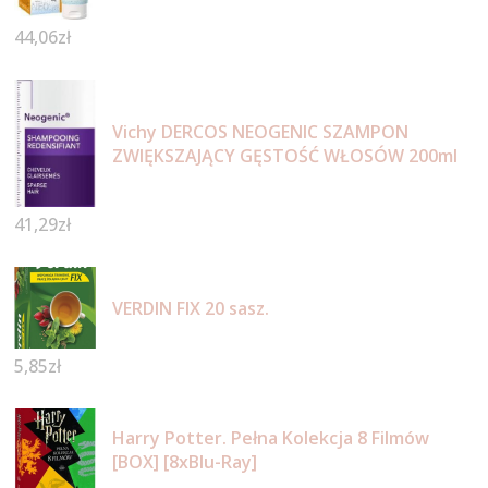
44,06
zł
Vichy DERCOS NEOGENIC SZAMPON
ZWIĘKSZAJĄCY GĘSTOŚĆ WŁOSÓW 200ml
41,29
zł
VERDIN FIX 20 sasz.
5,85
zł
Harry Potter. Pełna Kolekcja 8 Filmów
[BOX] [8xBlu-Ray]