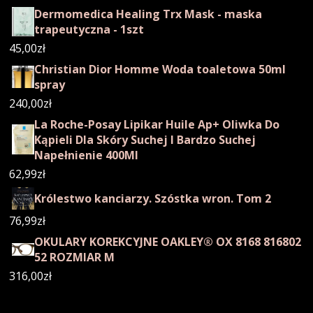
Dermomedica Healing Trx Mask - maska
trapeutyczna - 1szt
45,00
zł
Christian Dior Homme Woda toaletowa 50ml
spray
240,00
zł
La Roche-Posay Lipikar Huile Ap+ Oliwka Do
Kąpieli Dla Skóry Suchej I Bardzo Suchej
Napełnienie 400Ml
62,99
zł
Królestwo kanciarzy. Szóstka wron. Tom 2
76,99
zł
OKULARY KOREKCYJNE OAKLEY® OX 8168 816802
52 ROZMIAR M
316,00
zł