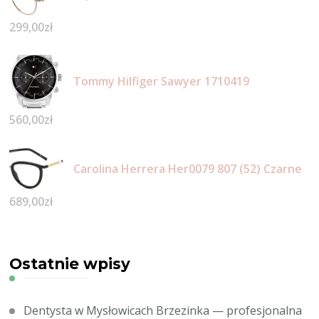
299,00
zł
Tommy Hilfiger Sawyer 1710419
560,00
zł
Carolina Herrera Her0079 807 (52) Czarne
689,00
zł
Ostatnie wpisy
Dentysta w Mysłowicach Brzezinka — profesjonalna