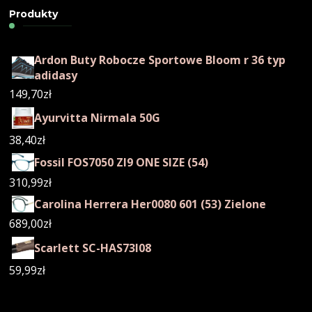
Produkty
Ardon Buty Robocze Sportowe Bloom r 36 typ
adidasy
149,70
zł
Ayurvitta Nirmala 50G
38,40
zł
Fossil FOS7050 ZI9 ONE SIZE (54)
310,99
zł
Carolina Herrera Her0080 601 (53) Zielone
689,00
zł
Scarlett SC-HAS73I08
59,99
zł