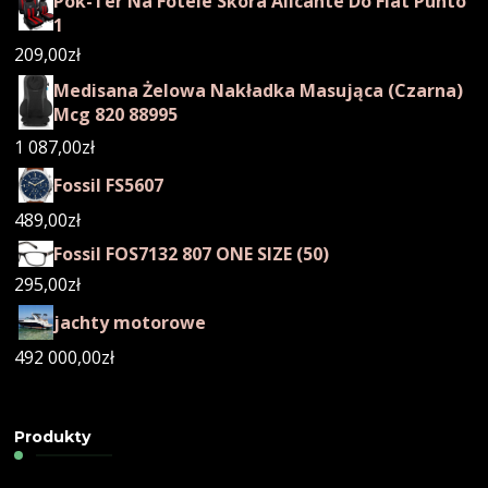
Pok-Ter Na Fotele Skóra Alicante Do Fiat Punto
1
209,00
zł
Medisana Żelowa Nakładka Masująca (Czarna)
Mcg 820 88995
1 087,00
zł
Fossil FS5607
489,00
zł
Fossil FOS7132 807 ONE SIZE (50)
295,00
zł
jachty motorowe
492 000,00
zł
Produkty