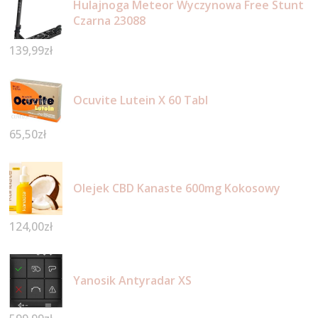
Hulajnoga Meteor Wyczynowa Free Stunt
Czarna 23088
139,99
zł
Ocuvite Lutein X 60 Tabl
65,50
zł
Olejek CBD Kanaste 600mg Kokosowy
124,00
zł
Yanosik Antyradar XS