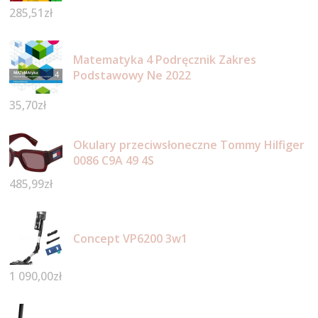
285,51
zł
Matematyka 4 Podręcznik Zakres
Podstawowy Ne 2022
35,70
zł
Okulary przeciwsłoneczne Tommy Hilfiger
0086 C9A 49 4S
485,99
zł
Concept VP6200 3w1
1 090,00
zł