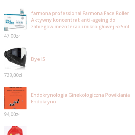
farmona professional Farmona Face Roller
Aktywny koncentrat anti-ageing do
zabiegów mezoterapii mikroigłowej 5x5ml
47,00
zł
Dye I5
729,00
zł
Endokrynologia Ginekologiczna Powikłania
Endokryno
94,00
zł