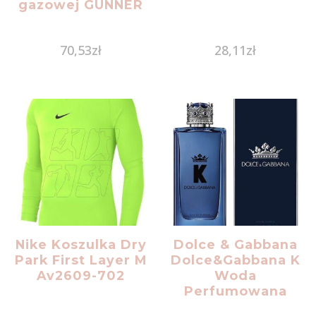
gazowej GUNNER
70,53
zł
28,11
zł
Nike Koszulka Dry
Dolce & Gabbana
Park First Layer M
Dolce&Gabbana K
Av2609-702
Woda
Perfumowana
Spray 150Ml