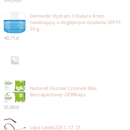
599,99
zł
Dermedic Hydrain 3 Hialuro Krem
nawilżający o dogłębnym działaniu SPF15
50 g
40,71
zł
Naturell Zestaw Czosnek Max
Bezzapachowy 2X90Kaps.
35,80
zł
Lapo Lamm226 C.17 `21