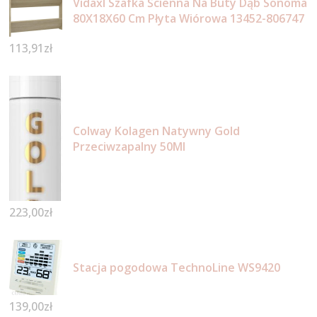
Vidaxl Szafka Ścienna Na Buty Dąb Sonoma
80X18X60 Cm Płyta Wiórowa 13452-806747
113,91
zł
Colway Kolagen Natywny Gold
Przeciwzapalny 50Ml
223,00
zł
Stacja pogodowa TechnoLine WS9420
139,00
zł