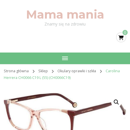
Mama mania
Znamy się na zdrowiu
0
Strona główna
Sklep
Okulary oprawki i szkła
Carolina
Herrera CH0066 C19 L (55) (CH0066C19)