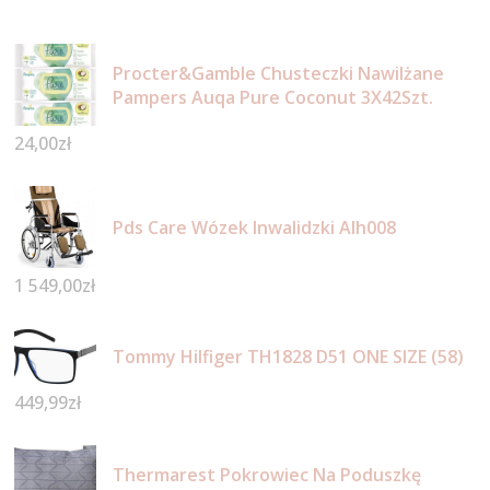
Procter&Gamble Chusteczki Nawilżane
Pampers Auqa Pure Coconut 3X42Szt.
24,00
zł
Pds Care Wózek Inwalidzki Alh008
1 549,00
zł
Tommy Hilfiger TH1828 D51 ONE SIZE (58)
449,99
zł
Thermarest Pokrowiec Na Poduszkę