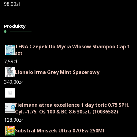
98,00
zł
Produkty
TENA Czepek Do Mycia Włosów Shampoo Cap 1
szt
7,59
zł
Lionelo Irma Grey Mint Spacerowy
349,00
zł
Fielmann atrea excellence 1 day toric 0.75 SPH,
Cyl. -1.75, Oś 100 & BC 8.6 30szt. (10036582)
128,90
zł
Substral Mniszek Ultra 070 Ew 250Ml