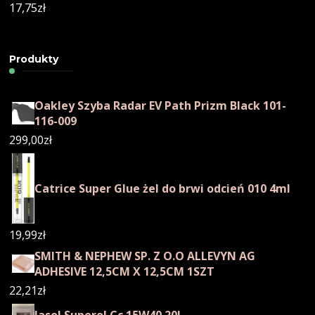
17,75
zł
Produkty
Oakley Szyba Radar EV Path Prizm Black 101-
116-009
299,00
zł
Catrice Super Glue żel do brwi odcień 010 4ml
19,99
zł
SMITH & NEPHEW SP. Z O.O ALLEVYN AG
ADHESIVE 12,5CM X 12,5CM 1SZT
22,21
zł
Jasol Superol Cc 15W40 20L