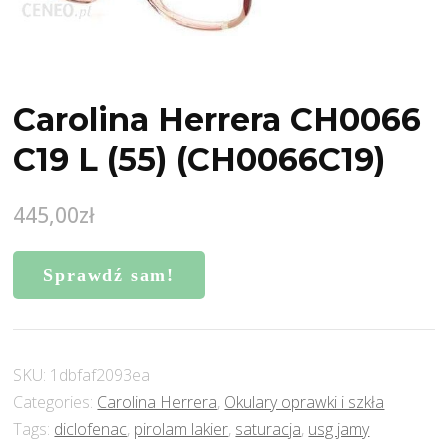
Carolina Herrera CH0066
C19 L (55) (CH0066C19)
445,00
zł
Sprawdź sam!
SKU:
1dbfaf2093ea
Categories:
Carolina Herrera
,
Okulary oprawki i szkła
Tags:
diclofenac
,
pirolam lakier
,
saturacja
,
usg jamy