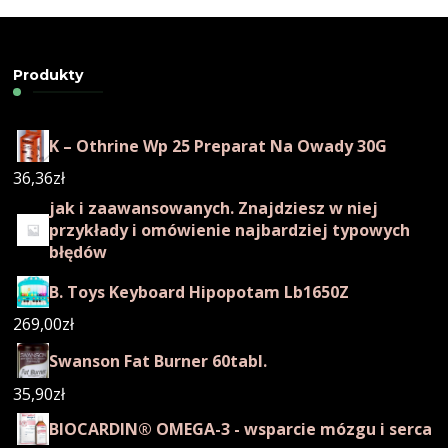
Produkty
K – Othrine Wp 25 Preparat Na Owady 30G
36,36
zł
jak i zaawansowanych. Znajdziesz w niej
przykłady i omówienie najbardziej typowych
błędów
B. Toys Keyboard Hipopotam Lb1650Z
269,00
zł
Swanson Fat Burner 60tabl.
35,90
zł
BIOCARDIN® OMEGA-3 - wsparcie mózgu i serca