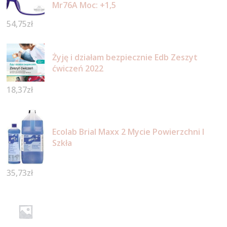
Mr76A Moc: +1,5
54,75
zł
Żyję i działam bezpiecznie Edb Zeszyt
ćwiczeń 2022
18,37
zł
Ecolab Brial Maxx 2 Mycie Powierzchni I
Szkła
35,73
zł