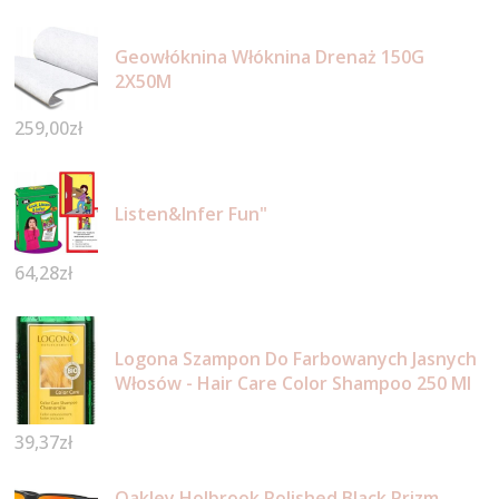
Geowłóknina Włóknina Drenaż 150G
2X50M
259,00
zł
Listen&Infer Fun"
64,28
zł
Logona Szampon Do Farbowanych Jasnych
Włosów - Hair Care Color Shampoo 250 Ml
39,37
zł
Oakley Holbrook Polished Black Prizm