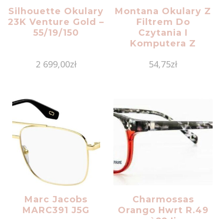
Silhouette Okulary
Montana Okulary Z
23K Venture Gold –
Filtrem Do
55/19/150
Czytania I
Komputera Z
Antyrefleksem
2 699,00
zł
54,75
zł
Blf70 Moc: +1.5
Marc Jacobs
Charmossas
MARC391 J5G
Orango Hwrt R.49