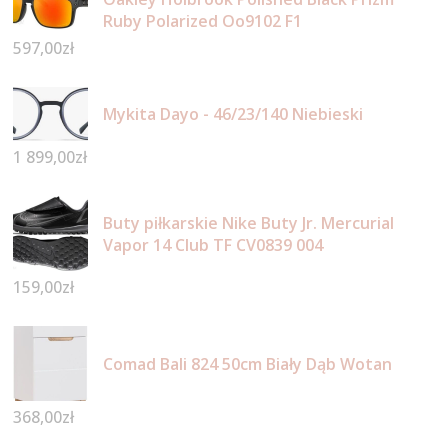
Ruby Polarized Oo9102 F1
597,00
zł
Mykita Dayo - 46/23/140 Niebieski
1 899,00
zł
Buty piłkarskie Nike Buty Jr. Mercurial
Vapor 14 Club TF CV0839 004
159,00
zł
Comad Bali 824 50cm Biały Dąb Wotan
368,00
zł