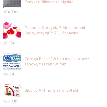
Trekker Pillowcase Męskie
104,99
zł
Technok Naczynia Z Akcesoriami
Spozywczymi 7273 - Zabawka
26,36
zł
Corega Pasta 2W1 do mycia protez
zębowych i zębów 75ml
14,99
zł
Biovico Antinol Sizarol 30tabl
120,00
zł