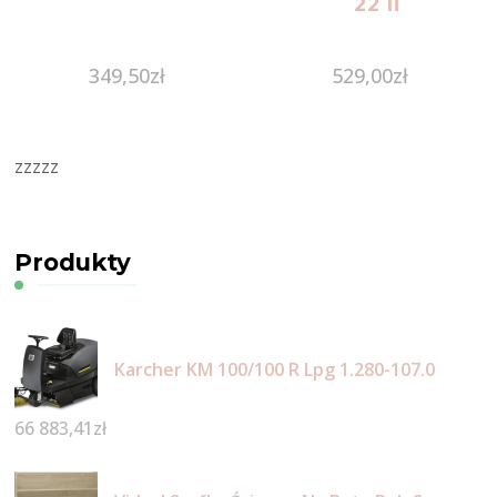
`22 Ii
349,50
zł
529,00
zł
zzzzz
Produkty
Karcher KM 100/100 R Lpg 1.280-107.0
66 883,41
zł