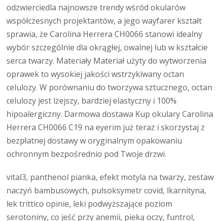
odzwierciedla najnowsze trendy wśród okularów
współczesnych projektantów, a jego wayfarer kształt
sprawia, że Carolina Herrera CH0066 stanowi idealny
wybór szczególnie dla okrągłej, owalnej lub w kształcie
serca twarzy. Materiały Materiał użyty do wytworzenia
oprawek to wysokiej jakości wstrzykiwany octan
celulozy. W porównaniu do tworzywa sztucznego, octan
celulozy jest lżejszy, bardziej elastyczny i 100%
hipoalergiczny. Darmowa dostawa Kup okulary Carolina
Herrera CH0066 C19 na eyerim już teraz i skorzystaj z
bezpłatnej dostawy w oryginalnym opakowaniu
ochronnym bezpośrednio pod Twoje drzwi.
vital3, panthenol pianka, efekt motyla na twarzy, zestaw
naczyń bambusowych, pulsoksymetr covid, lkarnityna,
lek trittico opinie, leki podwyższające poziom
serotoniny, co jeść przy anemii, pieką oczy, funtrol,