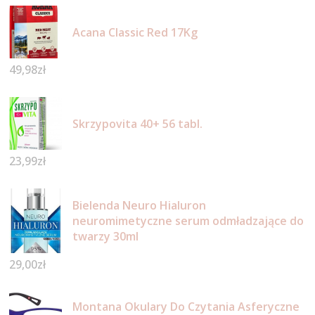
Acana Classic Red 17Kg
49,98
zł
Skrzypovita 40+ 56 tabl.
23,99
zł
Bielenda Neuro Hialuron
neuromimetyczne serum odmładzające do
twarzy 30ml
29,00
zł
Montana Okulary Do Czytania Asferyczne