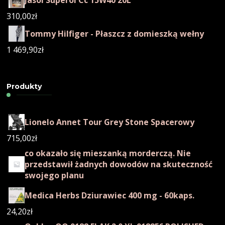
310,00
zł
Tommy Hilfiger - Płaszcz z domieszką wełny
1 469,90
zł
Produkty
Lionelo Annet Tour Grey Stone Spacerowy
715,00
zł
co okazało się mieszanką morderczą. Nie
przedstawił żadnych dowodów na skuteczność
swojego planu
Medica Herbs Dziurawiec 400 mg - 60kaps.
24,20
zł