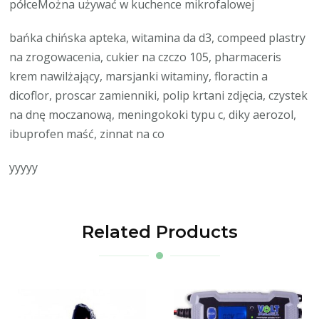
półceMożna używać w kuchence mikrofalowej
bańka chińska apteka, witamina da d3, compeed plastry
na zrogowacenia, cukier na czczo 105, pharmaceris
krem nawilżający, marsjanki witaminy, floractin a
dicoflor, proscar zamienniki, polip krtani zdjęcia, czystek
na dnę moczanową, meningokoki typu c, diky aerozol,
ibuprofen maść, zinnat na co
yyyyy
Related Products