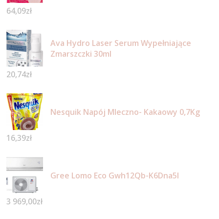
64,09
zł
Ava Hydro Laser Serum Wypełniające
Zmarszczki 30ml
20,74
zł
Nesquik Napój Mleczno- Kakaowy 0,7Kg
16,39
zł
Gree Lomo Eco Gwh12Qb-K6Dna5I
3 969,00
zł