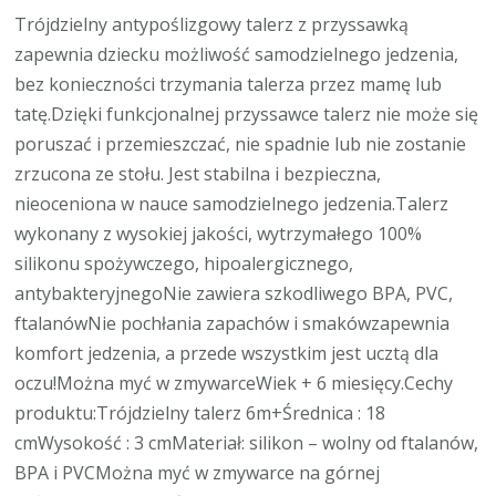
Trójdzielny antypoślizgowy talerz z przyssawką
zapewnia dziecku możliwość samodzielnego jedzenia,
bez konieczności trzymania talerza przez mamę lub
tatę.Dzięki funkcjonalnej przyssawce talerz nie może się
poruszać i przemieszczać, nie spadnie lub nie zostanie
zrzucona ze stołu. Jest stabilna i bezpieczna,
nieoceniona w nauce samodzielnego jedzenia.Talerz
wykonany z wysokiej jakości, wytrzymałego 100%
silikonu spożywczego, hipoalergicznego,
antybakteryjnegoNie zawiera szkodliwego BPA, PVC,
ftalanówNie pochłania zapachów i smakówzapewnia
komfort jedzenia, a przede wszystkim jest ucztą dla
oczu!Można myć w zmywarceWiek + 6 miesięcy.Cechy
produktu:Trójdzielny talerz 6m+Średnica : 18
cmWysokość : 3 cmMateriał: silikon – wolny od ftalanów,
BPA i PVCMożna myć w zmywarce na górnej