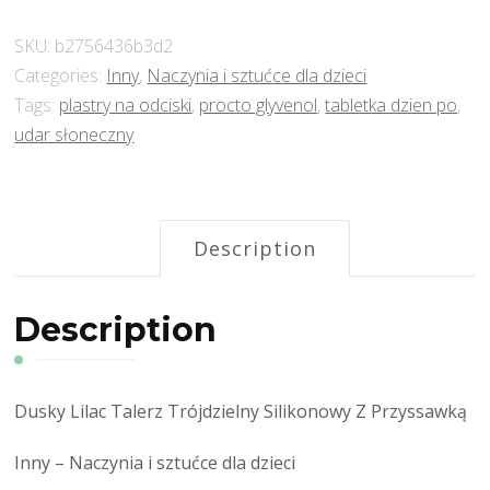
SKU:
b2756436b3d2
Categories:
Inny
,
Naczynia i sztućce dla dzieci
Tags:
plastry na odciski
,
procto glyvenol
,
tabletka dzien po
,
udar słoneczny
Description
Description
Dusky Lilac Talerz Trójdzielny Silikonowy Z Przyssawką
Inny – Naczynia i sztućce dla dzieci