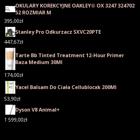
OKULARY KOREKCYJNE OAKLEY® OX 3247 324702
52 ROZMIAR M
395,00
zł
Stanley Pro Odkurzacz SXVC20PTE
447,67
zł
Tarte Bb Tinted Treatment 12-Hour Primer
Baza Medium 30Ml
174,00
zł
Yacel Balsam Do Ciała Cellublocxk 200Ml
53,90
zł
Dyson V8 Animal+
1 599,00
zł