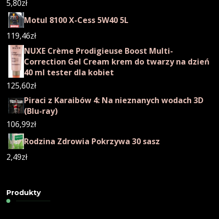
5,80
zł
Motul 8100 X-Cess 5W40 5L
119,46
zł
NUXE Crème Prodigieuse Boost Multi-
Correction Gel Cream krem do twarzy na dzień
40 ml tester dla kobiet
125,60
zł
Piraci z Karaibów 4: Na nieznanych wodach 3D
(Blu-ray)
106,99
zł
Rodzina Zdrowia Pokrzywa 30 sasz
2,49
zł
Produkty