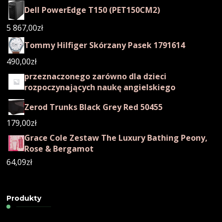
Dell PowerEdge T150 (PET150CM2)
5 867,00
zł
Tommy Hilfiger Skórzany Pasek 1791614
490,00
zł
przeznaczonego zarówno dla dzieci
rozpoczynających naukę angielskiego
Zerod Trunks Black Grey Red 50455
179,00
zł
Grace Cole Zestaw The Luxury Bathing Peony,
Rose & Bergamot
64,09
zł
Produkty