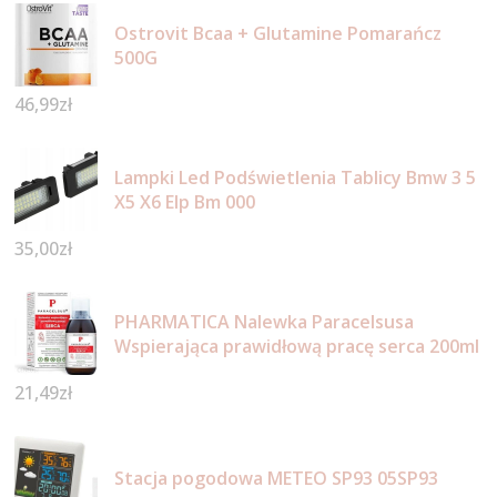
Ostrovit Bcaa + Glutamine Pomarańcz
500G
46,99
zł
Lampki Led Podświetlenia Tablicy Bmw 3 5
X5 X6 Elp Bm 000
35,00
zł
PHARMATICA Nalewka Paracelsusa
Wspierająca prawidłową pracę serca 200ml
21,49
zł
Stacja pogodowa METEO SP93 05SP93