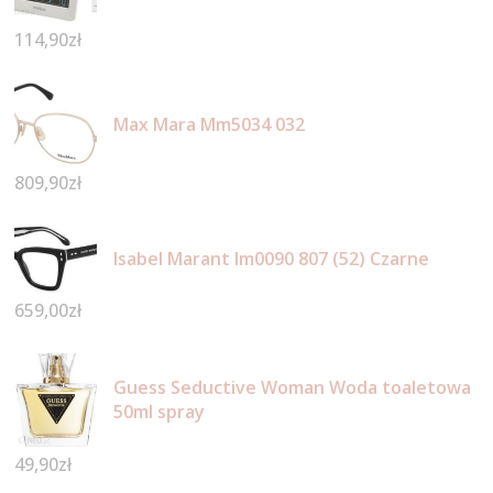
114,90
zł
Max Mara Mm5034 032
809,90
zł
Isabel Marant Im0090 807 (52) Czarne
659,00
zł
Guess Seductive Woman Woda toaletowa
50ml spray
49,90
zł