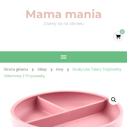
Mama mania
Znamy się na zdrowiu
0
Strona główna
Sklep
Inny
Dusky Lilac Talerz Trójdzielny
Silikonowy Z Przyssawką