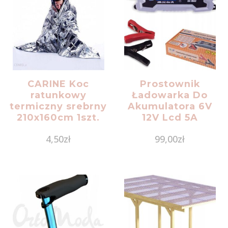
CARINE Koc
Prostownik
ratunkowy
Ładowarka Do
termiczny srebrny
Akumulatora 6V
210x160cm 1szt.
12V Lcd 5A
4,50
zł
99,00
zł