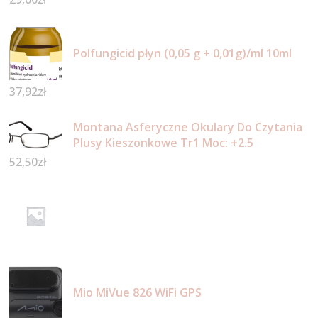
Polfungicid płyn (0,05 g + 0,01g)/ml 10ml
37,92
zł
Montana Asferyczne Okulary Do Czytania
Plusy Kieszonkowe Tr1 Moc: +2.5
52,50
zł
Mio MiVue 826 WiFi GPS