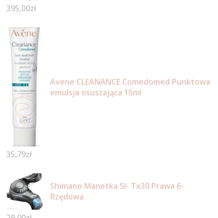
395,00
zł
Avene CLEANANCE Comedomed Punktowa
emulsja osuszająca 15ml
35,79
zł
Shimano Manetka Sl- Tx30 Prawa 6-
Rzędowa
29,00
zł