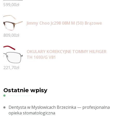
599,00
zł
Jimmy Choo Jc298 08M M (50) Brązowe
809,00
zł
OKULARY KOREKCYJNE TOMMY HILFIGER
TH 1693/G V81
221,70
zł
Ostatnie wpisy
Dentysta w Mysłowicach Brzezinka — profesjonalna
opieka stomatologiczna