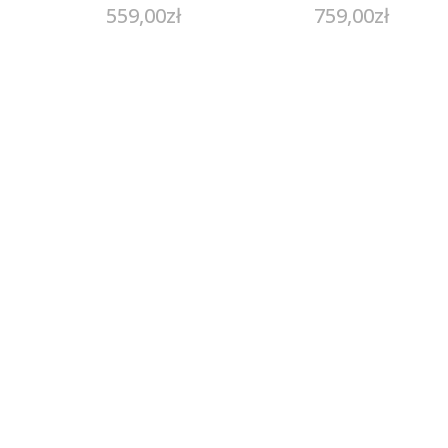
559,00
zł
759,00
zł