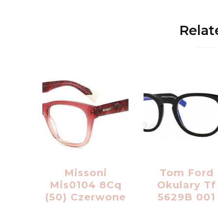
Relat
Missoni
Tom Ford
Mis0104 8Cq
Okulary Tf
(50) Czerwone
5629B 001