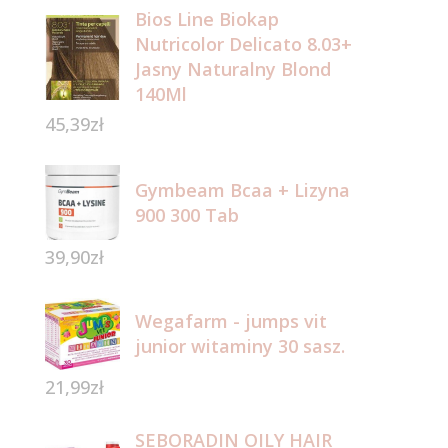
Bios Line Biokap
Nutricolor Delicato 8.03+
Jasny Naturalny Blond
140Ml
45,39
zł
Gymbeam Bcaa + Lizyna
900 300 Tab
39,90
zł
Wegafarm - jumps vit
junior witaminy 30 sasz.
21,99
zł
SEBORADIN OILY HAIR