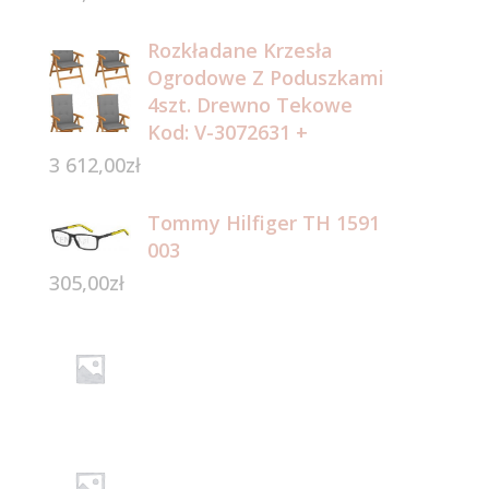
Rozkładane Krzesła
Ogrodowe Z Poduszkami
4szt. Drewno Tekowe
Kod: V-3072631 +
3 612,00
zł
Tommy Hilfiger TH 1591
003
305,00
zł