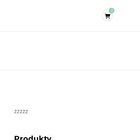
0
zzzzz
Produkty