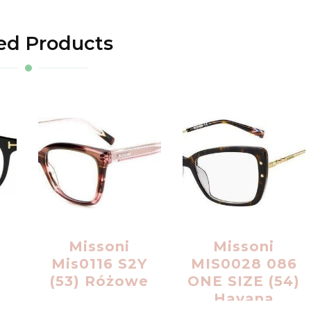
ed Products
Missoni
Missoni
Mis0116 S2Y
MIS0028 086
(53) Różowe
ONE SIZE (54)
Havana