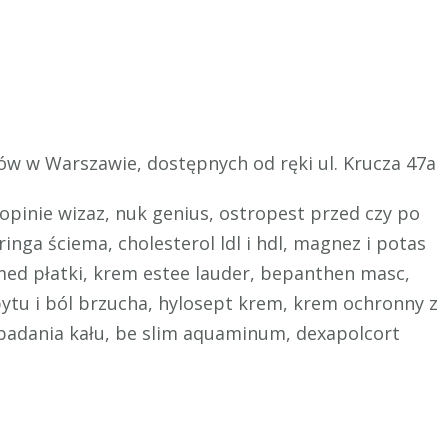
ów w Warszawie, dostępnych od ręki ul. Krucza 47a
 opinie wizaz, nuk genius, ostropest przed czy po
ringa ściema, cholesterol ldl i hdl, magnez i potas
ed płatki, krem estee lauder, bepanthen masc,
ytu i ból brzucha, hylosept krem, krem ochronny z
 badania kału, be slim aquaminum, dexapolcort