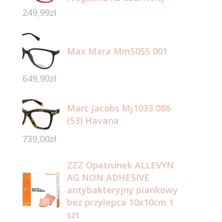
249,99
zł
Max Mara Mm5055 001
649,90
zł
Marc Jacobs Mj1033 086
(53) Havana
739,00
zł
ZZZ Opatrunek ALLEVYN
AG NON ADHESIVE
antybakteryjny piankowy
bez przylepca 10x10cm 1
szt