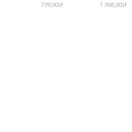
739,00
zł
1 368,00
zł