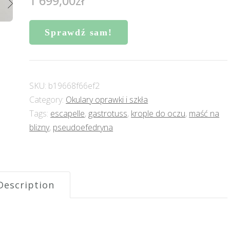
1 699,00
zł
Sprawdź sam!
SKU:
b19668f66ef2
Category:
Okulary oprawki i szkła
Tags:
escapelle
,
gastrotuss
,
krople do oczu
,
maść na
blizny
,
pseudoefedryna
Description