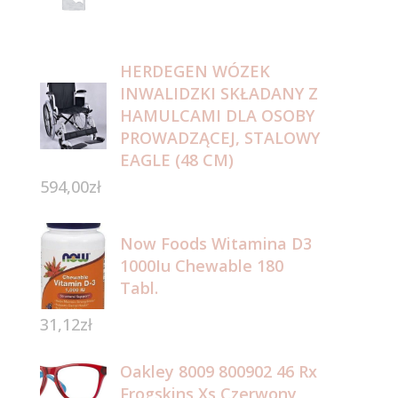
HERDEGEN WÓZEK
INWALIDZKI SKŁADANY Z
HAMULCAMI DLA OSOBY
PROWADZĄCEJ, STALOWY
EAGLE (48 CM)
594,00
zł
Now Foods Witamina D3
1000Iu Chewable 180
Tabl.
31,12
zł
Oakley 8009 800902 46 Rx
Frogskins Xs Czerwony