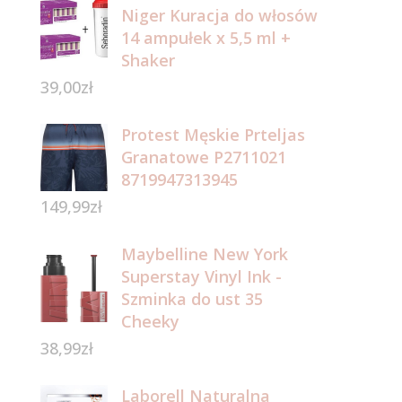
Niger Kuracja do włosów
14 ampułek x 5,5 ml +
Shaker
39,00
zł
Protest Męskie Prteljas
Granatowe P2711021
8719947313945
149,99
zł
Maybelline New York
Superstay Vinyl Ink -
Szminka do ust 35
Cheeky
38,99
zł
Laborell Naturalna