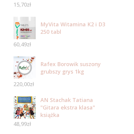
15,70
zł
MyVita Witamina K2 i D3
250 tabl
60,49
zł
Rafex Borowik suszony
grubszy grys 1kg
220,00
zł
AN Stachak Tatiana
"Gitara ekstra klasa"
książka
48,99
zł