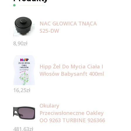
NAC GŁOWICA TNĄCA
S25-DW
8,90
zł
Hipp Żel Do Mycia Ciała I
Włosów Babysanft 400ml
16,25
zł
Okulary
Przeciwsłoneczne Oakley
OO 9263 TURBINE 926366
481,63
zł