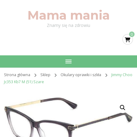
Mama mania
Znamy się na zdrowiu
0
Strona główna
Sklep
Okulary oprawki i szkła
Jimmy Choo
Jc353 Kb7 M (51) Szare