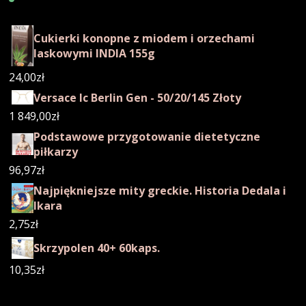
Cukierki konopne z miodem i orzechami
laskowymi INDIA 155g
24,00
zł
Versace Ic Berlin Gen - 50/20/145 Złoty
1 849,00
zł
Podstawowe przygotowanie dietetyczne
piłkarzy
96,97
zł
Najpiękniejsze mity greckie. Historia Dedala i
Ikara
2,75
zł
Skrzypolen 40+ 60kaps.
10,35
zł