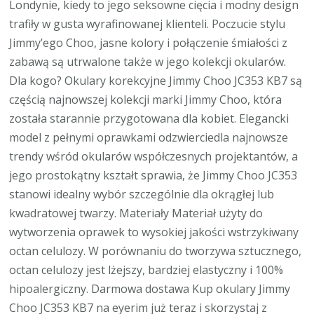
Londynie, kiedy to jego seksowne cięcia i modny design
trafiły w gusta wyrafinowanej klienteli. Poczucie stylu
Jimmy’ego Choo, jasne kolory i połączenie śmiałości z
zabawą są utrwalone także w jego kolekcji okularów.
Dla kogo? Okulary korekcyjne Jimmy Choo JC353 KB7 są
częścią najnowszej kolekcji marki Jimmy Choo, która
została starannie przygotowana dla kobiet. Elegancki
model z pełnymi oprawkami odzwierciedla najnowsze
trendy wśród okularów współczesnych projektantów, a
jego prostokątny kształt sprawia, że Jimmy Choo JC353
stanowi idealny wybór szczególnie dla okrągłej lub
kwadratowej twarzy. Materiały Materiał użyty do
wytworzenia oprawek to wysokiej jakości wstrzykiwany
octan celulozy. W porównaniu do tworzywa sztucznego,
octan celulozy jest lżejszy, bardziej elastyczny i 100%
hipoalergiczny. Darmowa dostawa Kup okulary Jimmy
Choo JC353 KB7 na eyerim już teraz i skorzystaj z