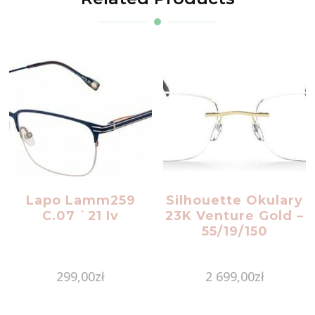
Lapo Lamm259
Silhouette Okulary
C.07 `21 Iv
23K Venture Gold –
55/19/150
299,00
zł
2 699,00
zł