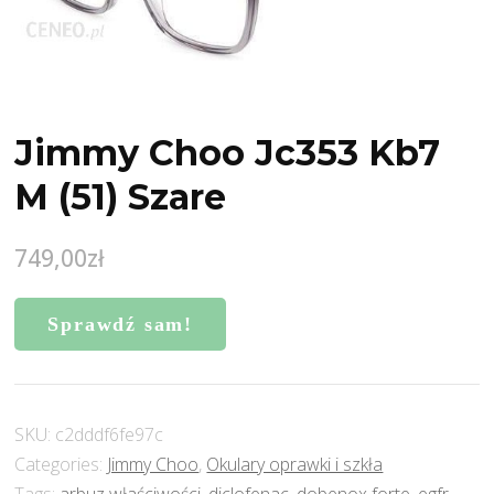
Jimmy Choo Jc353 Kb7
M (51) Szare
749,00
zł
Sprawdź sam!
SKU:
c2dddf6fe97c
Categories:
Jimmy Choo
,
Okulary oprawki i szkła
Tags:
arbuz właściwości
,
diclofenac
,
dobenox forte
,
egfr
,