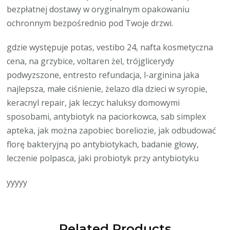
bezpłatnej dostawy w oryginalnym opakowaniu
ochronnym bezpośrednio pod Twoje drzwi.
gdzie występuje potas, vestibo 24, nafta kosmetyczna
cena, na grzybice, voltaren żel, trójglicerydy
podwyzszone, entresto refundacja, l-arginina jaka
najlepsza, małe ciśnienie, żelazo dla dzieci w syropie,
keracnyl repair, jak leczyc haluksy domowymi
sposobami, antybiotyk na paciorkowca, sab simplex
apteka, jak można zapobiec boreliozie, jak odbudować
florę bakteryjną po antybiotykach, badanie głowy,
leczenie polpasca, jaki probiotyk przy antybiotyku
yyyyy
Related Products