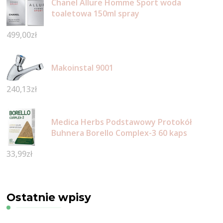
Chanel Allure Homme Sport woda
toaletowa 150ml spray
499,00
zł
Makoinstal 9001
240,13
zł
Medica Herbs Podstawowy Protokół
Buhnera Borello Complex-3 60 kaps
33,99
zł
Ostatnie wpisy