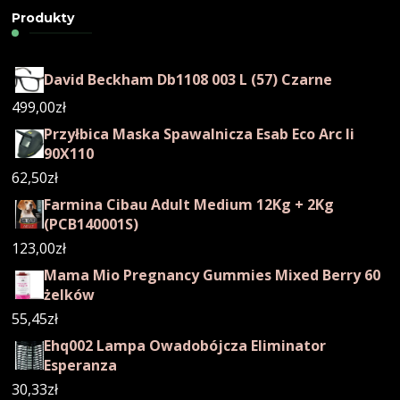
Produkty
David Beckham Db1108 003 L (57) Czarne
499,00
zł
Przyłbica Maska Spawalnicza Esab Eco Arc Ii
90X110
62,50
zł
Farmina Cibau Adult Medium 12Kg + 2Kg
(PCB140001S)
123,00
zł
Mama Mio Pregnancy Gummies Mixed Berry 60
żelków
55,45
zł
Ehq002 Lampa Owadobójcza Eliminator
Esperanza
30,33
zł