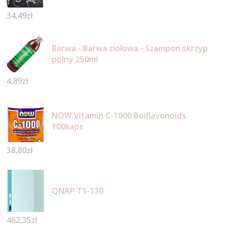
34,49
zł
Barwa - Barwa ziołowa - Szampon skrzyp
polny 250ml
4,89
zł
NOW Vitamin C-1000 Boiflavonoids
100kaps
38,80
zł
QNAP TS-130
462,35
zł