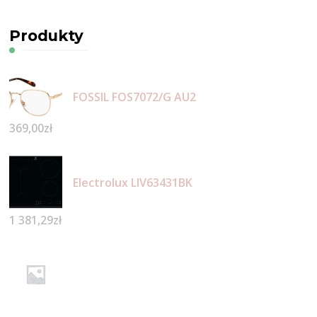
Produkty
FOSSIL FOS7072/G AU2
369,00
zł
Electrolux LIV63431BK
1 381,29
zł