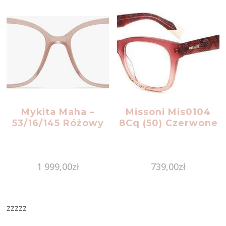
Mykita Maha –
Missoni Mis0104
53/16/145 Różowy
8Cq (50) Czerwone
1 999,00
zł
739,00
zł
zzzzz