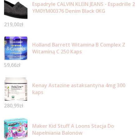
Espadryle CALVIN KLEIN JEANS - Espadrille 2
YM0YM00376 Denim Black 0KG
219,00
zł
Holland Barrett Witamina B Complex Z
Witaminą C 250 Kaps
59,66
zł
Kenay Astazine astaksantyna 4mg 300
kaps
280,99
zł
Maker Kid Stuff A Loons Stacja Do
Napełniania Balonów