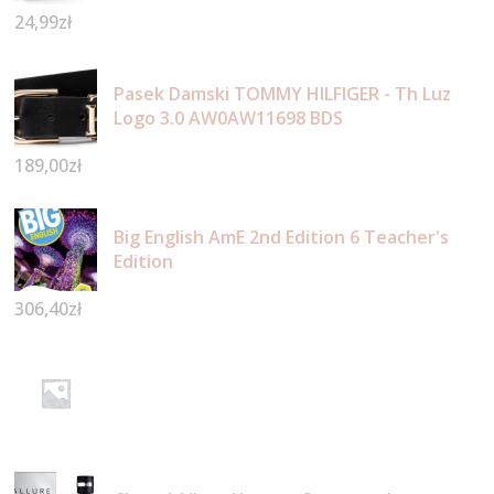
24,99
zł
Pasek Damski TOMMY HILFIGER - Th Luz
Logo 3.0 AW0AW11698 BDS
189,00
zł
Big English AmE 2nd Edition 6 Teacher's
Edition
306,40
zł