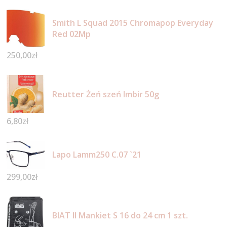
Smith L Squad 2015 Chromapop Everyday
Red 02Mp
250,00
zł
Reutter Żeń szeń Imbir 50g
6,80
zł
Lapo Lamm250 C.07 `21
299,00
zł
BIAT II Mankiet S 16 do 24 cm 1 szt.