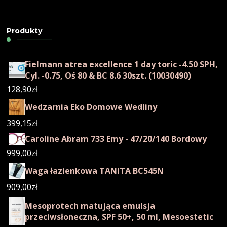
Produkty
Fielmann atrea excellence 1 day toric -4.50 SPH,
Cyl. -0.75, Oś 80 & BC 8.6 30szt. (10030490)
128,90
zł
Wedzarnia Eko Domowe Wedliny
399,15
zł
Caroline Abram 733 Emy - 47/20/140 Bordowy
999,00
zł
Waga łazienkowa TANITA BC545N
909,00
zł
Mesoprotech matująca emulsja
przeciwsłoneczna, SPF 50+, 50 ml, Mesoestetic