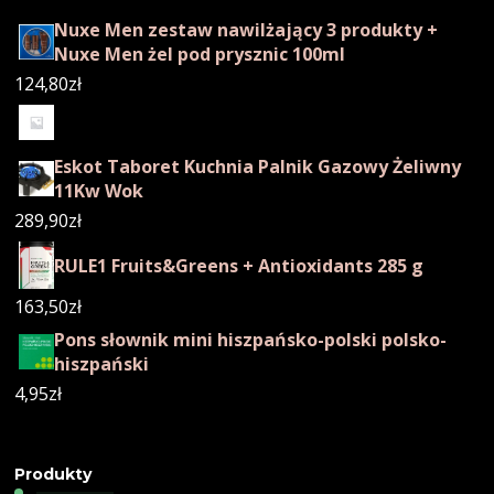
Nuxe Men zestaw nawilżający 3 produkty +
Nuxe Men żel pod prysznic 100ml
124,80
zł
Eskot Taboret Kuchnia Palnik Gazowy Żeliwny
11Kw Wok
289,90
zł
RULE1 Fruits&Greens + Antioxidants 285 g
163,50
zł
Pons słownik mini hiszpańsko-polski polsko-
hiszpański
4,95
zł
Produkty