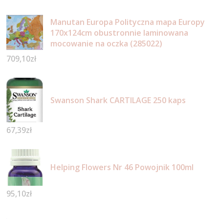
Manutan Europa Polityczna mapa Europy
170x124cm obustronnie laminowana
mocowanie na oczka (285022)
709,10
zł
Swanson Shark CARTILAGE 250 kaps
67,39
zł
Helping Flowers Nr 46 Powojnik 100ml
95,10
zł