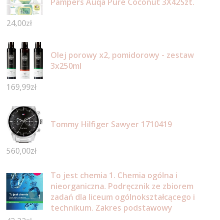
Pampers Auqa Pure Coconut 3X42Szt.
24,00
zł
Olej porowy x2, pomidorowy - zestaw
3x250ml
169,99
zł
Tommy Hilfiger Sawyer 1710419
560,00
zł
To jest chemia 1. Chemia ogólna i
nieorganiczna. Podręcznik ze zbiorem
zadań dla liceum ogólnokształcącego i
technikum. Zakres podstawowy