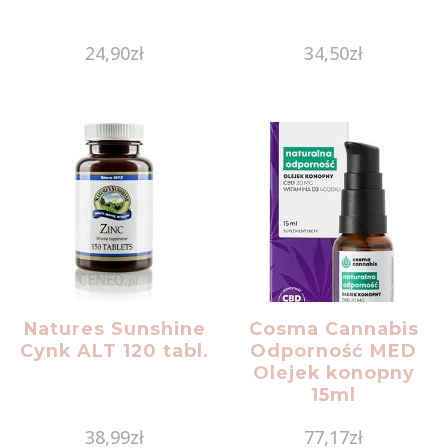
24,90
zł
34,50
zł
Natures Sunshine
Cosma Cannabis
Cynk ALT 120 tabl.
Odporność MED
Olejek konopny
15ml
38,99
zł
77,17
zł