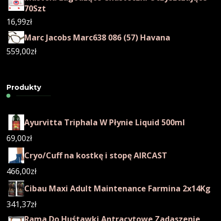
70Szt
16,99
zł
Marc Jacobs Marc638 086 (57) Havana
559,00
zł
Produkty
Ayurvitta Triphala W Płynie Liquid 500ml
69,00
zł
Cryo/Cuff na kostkę i stopę AIRCAST
466,00
zł
Cibau Maxi Adult Maintenance Farmina 2x14Kg
341,37
zł
Rama Do Huśtawki Antracytowe Zadaszenie