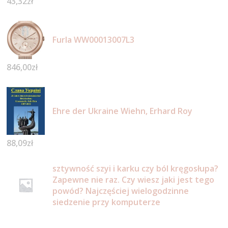
43,32
zł
Furla WW00013007L3
846,00
zł
Ehre der Ukraine Wiehn, Erhard Roy
88,09
zł
sztywność szyi i karku czy ból kręgosłupa?
Zapewne nie raz. Czy wiesz jaki jest tego
powód? Najczęściej wielogodzinne
siedzenie przy komputerze