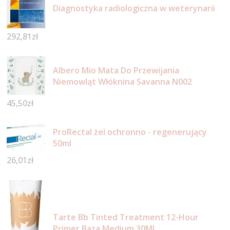
Diagnostyka radiologiczna w weterynarii
292,81
zł
Albero Mio Mata Do Przewijania
Niemowląt Włóknina Savanna N002
45,50
zł
ProRectal żel ochronno - regenerujący
50ml
26,01
zł
Tarte Bb Tinted Treatment 12-Hour
Primer Baza Medium 30Ml