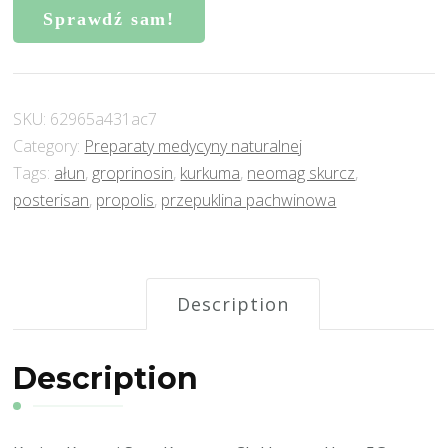
Sprawdź sam!
SKU:
62965a431ac7
Category:
Preparaty medycyny naturalnej
Tags:
ałun
,
groprinosin
,
kurkuma
,
neomag skurcz
,
posterisan
,
propolis
,
przepuklina pachwinowa
Description
Description