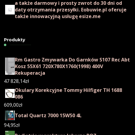
a także darmowy i prosty zwrot do 30 dni od
daty otrzymania przesyłki. Eobuwie.pl oferuje
także innowacyjną usługę esize.me
Produkty
Rm Gastro Zmywarka Do Garnków S107 Rec Abt
Kosz 55X61 720X780X1760(1998) 400V
Rekuperacja
47 828,14
zł
Okulary Korekcyjne Tommy Hilfiger TH 1688
086
609,00
zł
Total Quartz 7000 15W50 4L
94,95
zł