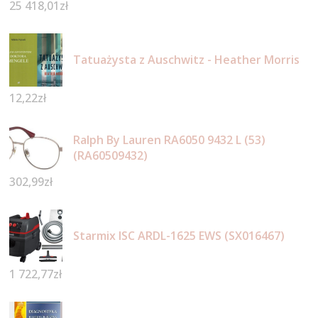
25 418,01
zł
Tatuażysta z Auschwitz - Heather Morris
12,22
zł
Ralph By Lauren RA6050 9432 L (53)
(RA60509432)
302,99
zł
Starmix ISC ARDL-1625 EWS (SX016467)
1 722,77
zł