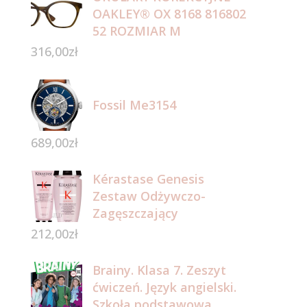
OAKLEY® OX 8168 816802
52 ROZMIAR M
316,00
zł
Fossil Me3154
689,00
zł
Kérastase Genesis
Zestaw Odżywczo-
Zagęszczający
212,00
zł
Brainy. Klasa 7. Zeszyt
ćwiczeń. Język angielski.
Szkoła podstawowa