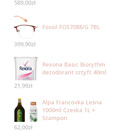
589,00
zł
Fossil FOS7088/G 7BL
399,90
zł
Rexona Basic Biorythm
dezodorant sztyft 40ml
21,99
zł
Alpa Francovka Leśna
1000ml Czeska 1L +
Szampon
62,00
zł