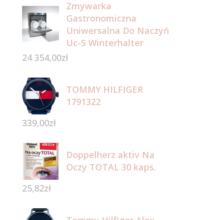
Zmywarka
Gastronomiczna
Uniwersalna Do Naczyń
Uc-S Winterhalter
24 354,00
zł
TOMMY HILFIGER
1791322
339,00
zł
Doppelherz aktiv Na
Oczy TOTAL 30 kaps.
25,82
zł