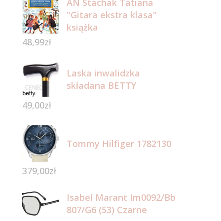
AN Stachak Tatiana
"Gitara ekstra klasa"
książka
48,99
zł
Laska inwalidzka
składana BETTY
49,00
zł
Tommy Hilfiger 1782130
379,00
zł
Isabel Marant Im0092/Bb
807/G6 (53) Czarne