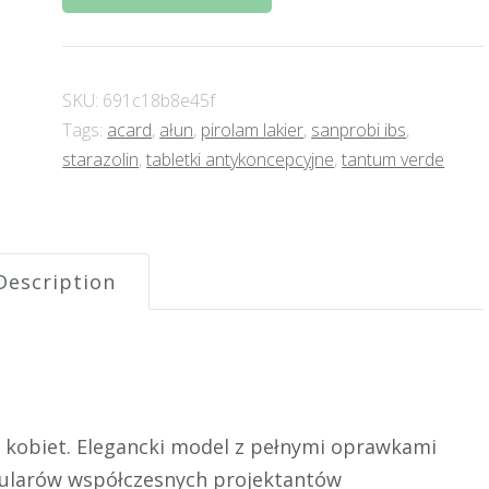
SKU:
691c18b8e45f
Tags:
acard
,
ałun
,
pirolam lakier
,
sanprobi ibs
,
starazolin
,
tabletki antykoncepcyjne
,
tantum verde
Description
a kobiet. Elegancki model z pełnymi oprawkami
kularów współczesnych projektantów