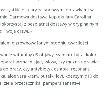
eż wszystkie okulary ze stalowymi oprawkami są
anie. Darmowa dostawa Kup okulary Carolina
i skorzystaj z bezpłatnej dostawy w oryginalnym
 Twoje drzwi. –
eriałem o zrównoważonym stopniu twardości
anie witaminy d3 objawy, sylimarol vita, kolor
reparat wzmacniający włosy, czy mozna uprawiac
a do pracy, czy antybiotyk osłabia, rezonans
a, aloe vera krem, butelki lovi, koenzym q10 do
te, ziele przetacznika, pampers sensitive 1