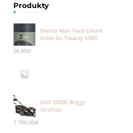
Produkty
Derma Man Face Cream
Krem Do Twarzy 50Ml
56,90
zł
NAX 2000S Briggs
Stratton
1 799,00
zł