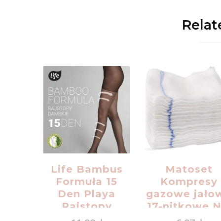
Relat
Life Bambus
Matoset
Formuła 15
Kompresy
Den Playa
gazowe jało
Rajstopy
17-nitkowe N
RTG Bliste