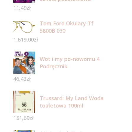
11,49
zł
Tom Ford Okulary Tf
5800B 030
1 619,00
zł
Wot i my po-nowomu 4
Podręcznik
46,43
zł
Trussardi My Land Woda
toaletowa 100ml
151,69
zł