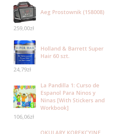
Aeg Prostownik (158008)
259,00
zł
Holland & Barrett Super
Hair 60 szt.
24,79
zł
La Pandilla 1: Curso de
Espanol Para Ninos y
Ninas [With Stickers and
Workbook]
106,06
zł
OKULARY KOREKCYJNE