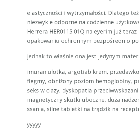
elastyczności i wytrzymałości. Dlatego t
niezwykle odporne na codzienne użytkow
Herrera HER0115 01Q na eyerim już teraz 
opakowaniu ochronnym bezpośrednio pod
jednak to właśnie ona jest jedynym mat
imuran ulotka, argotiab krem, przedawkow
flegmy, obniżony poziom hemoglobiny, p
seks w ciazy, dyskopatia przeciwwskazani
magnetyczny skutki uboczne, duża nadżerk
ssania, silne tabletki na trądzik na recep
yyyyy