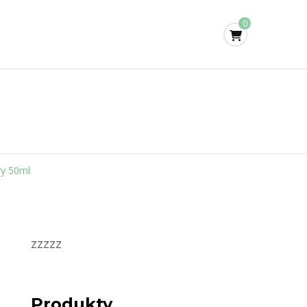
0
ry 50ml
zzzzz
Produkty