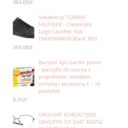
484,00
zł
Sneakersy TOMMY
HILFIGER - Corporate
Logo Leather Vulc
FM0FM04076 Black BDS
309,00
zł
Bartpol Api-Gardin Junior
- pastylki do ssania z
propolisem, miodem,
cytryną i witaminą C - 16
pastylek
8,30
zł
OKULARY KOREKCYJNE
OAKLEY® OX 3247 324702