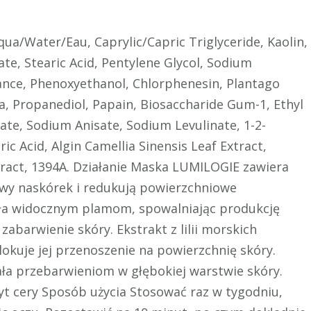
a/Water/Eau, Caprylic/Capric Triglyceride, Kaolin,
ate, Stearic Acid, Pentylene Glycol, Sodium
rance, Phenoxyethanol, Chlorphenesin, Plantago
a, Propanediol, Papain, Biosaccharide Gum-1, Ethyl
late, Sodium Anisate, Sodium Levulinate, 1-2-
ic Acid, Algin Camellia Sinensis Leaf Extract,
act, 1394A. Działanie Maska LUMILOGIE zawiera
wy naskórek i redukują powierzchniowe
iała widocznym plamom, spowalniając produkcję
abarwienie skóry. Ekstrakt z lilii morskich
lokuje jej przenoszenie na powierzchnię skóry.
ała przebarwieniom w głębokiej warstwie skóry.
yt cery Sposób użycia Stosować raz w tygodniu,