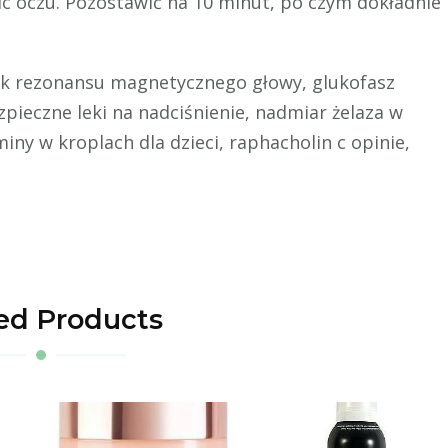
ic oczu. Pozostawić na 10 minut, po czym dokładnie
nik rezonansu magnetycznego głowy, glukofasz
pieczne leki na nadciśnienie, nadmiar żelaza w
iny w kroplach dla dzieci, raphacholin c opinie,
ed Products