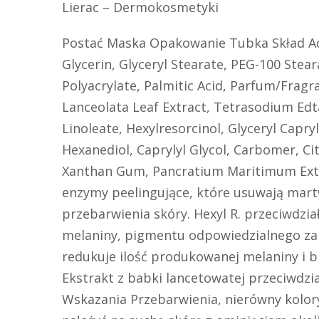
Lierac – Dermokosmetyki
Postać Maska Opakowanie Tubka Skład Aqu
Glycerin, Glyceryl Stearate, PEG-100 Stear
Polyacrylate, Palmitic Acid, Parfum/Frag
Lanceolata Leaf Extract, Tetrasodium Edt
Linoleate, Hexylresorcinol, Glyceryl Capry
Hexanediol, Caprylyl Glycol, Carbomer, Citr
Xanthan Gum, Pancratium Maritimum Extr
enzymy peelingujące, które usuwają mart
przebarwienia skóry. Hexyl R. przeciwdz
melaniny, pigmentu odpowiedzialnego za z
redukuje ilość produkowanej melaniny i b
Ekstrakt z babki lancetowatej przeciwdzi
Wskazania Przebarwienia, nierówny kolor