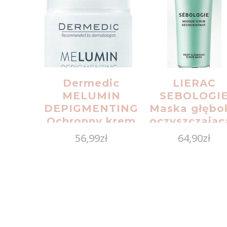
Dermedic
LIERAC
MELUMIN
SEBOLOGI
DEPIGMENTING
Maska głębo
Ochronny krem
oczyszczając
rozjaśniający na
złuszczjąca
56,99
zł
64,90
zł
dzień SPF50+
50ml
55g