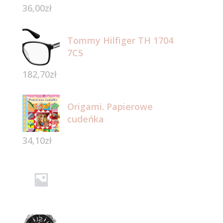
36,00
zł
Tommy Hilfiger TH 1704
7C5
182,70
zł
Origami. Papierowe
cudeńka
34,10
zł