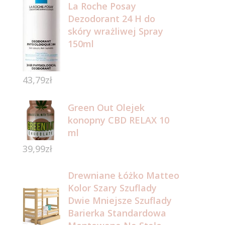
La Roche Posay
Dezodorant 24 H do
skóry wrażliwej Spray
150ml
43,79
zł
Green Out Olejek
konopny CBD RELAX 10
ml
39,99
zł
Drewniane Łóżko Matteo
Kolor Szary Szuflady
Dwie Mniejsze Szuflady
Barierka Standardowa