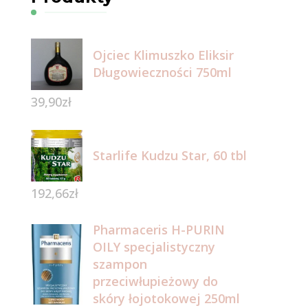
Ojciec Klimuszko Eliksir
Długowieczności 750ml
39,90
zł
Starlife Kudzu Star, 60 tbl
192,66
zł
Pharmaceris H-PURIN
OILY specjalistyczny
szampon
przeciwłupieżowy do
skóry łojotokowej 250ml