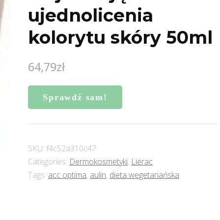
ujednolicenia
kolorytu skóry 50ml
64,79
zł
Sprawdź sam!
SKU:
f4c52a310c47
Categories:
Dermokosmetyki
,
Lierac
Tags:
acc optima
,
aulin
,
dieta wegetariańska