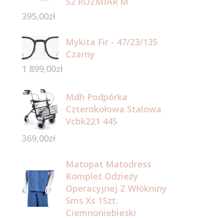
52 ROZMIAR M
395,00
zł
Mykita Fir - 47/23/135
Czarny
1 899,00
zł
Mdh Podpórka
Czterokołowa Stalowa
Vcbk221 445
369,00
zł
Matopat Matodress
Komplet Odzieży
Operacyjnej Z Włókniny
Sms Xs 1Szt.
Ciemnoniebieski