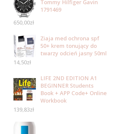
Tommy Hilfiger Gavin
1791469
650,00
zł
Ziaja med ochrona spf
50+ krem tonujący do
twarzy odcień jasny 50ml
14,50
zł
LIFE 2ND EDITION A1
BEGINNER Students
Book + APP Code+ Online
Workbook
139,83
zł