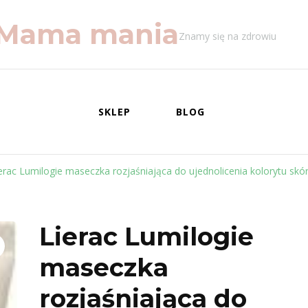
Mama mania
Znamy się na zdrowiu
SKLEP
BLOG
erac Lumilogie maseczka rozjaśniająca do ujednolicenia kolorytu skó
Lierac Lumilogie
maseczka
rozjaśniająca do