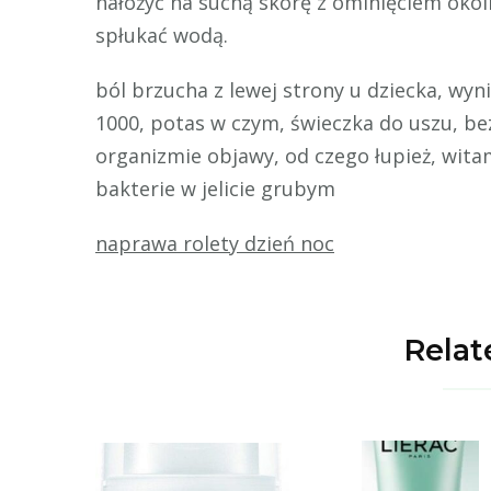
nałożyć na suchą skórę z ominięciem okol
spłukać wodą.
ból brzucha z lewej strony u dziecka, wy
1000, potas w czym, świeczka do uszu, bez
organizmie objawy, od czego łupież, witam
bakterie w jelicie grubym
naprawa rolety dzień noc
Relat