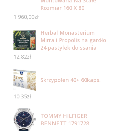
Montowana Na Stałe
Rozmiar 160 X 80
1 960,00
zł
Herbal Monasterium
Mirra i Propolis na gardło
24 pastylek do ssania
12,82
zł
Skrzypolen 40+ 60kaps.
10,35
zł
TOMMY HILFIGER
BENNETT 1791728