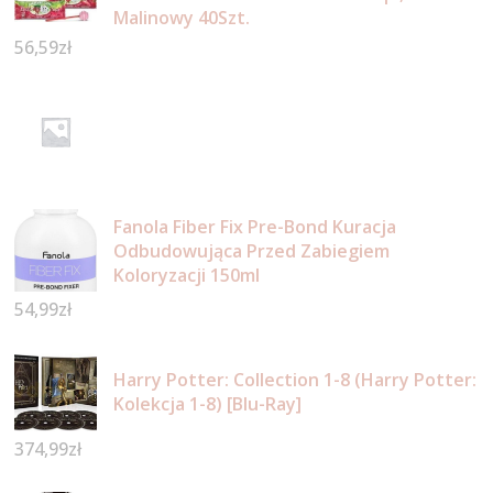
Malinowy 40Szt.
56,59
zł
Fanola Fiber Fix Pre-Bond Kuracja
Odbudowująca Przed Zabiegiem
Koloryzacji 150ml
54,99
zł
Harry Potter: Collection 1-8 (Harry Potter:
Kolekcja 1-8) [Blu-Ray]
374,99
zł