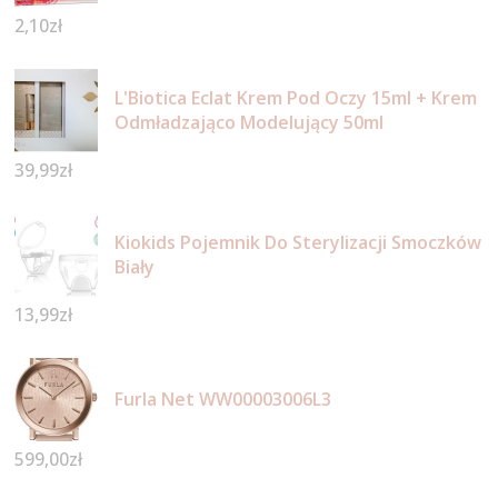
2,10
zł
L'Biotica Eclat Krem Pod Oczy 15ml + Krem
Odmładzająco Modelujący 50ml
39,99
zł
Kiokids Pojemnik Do Sterylizacji Smoczków
Biały
13,99
zł
Furla Net WW00003006L3
599,00
zł