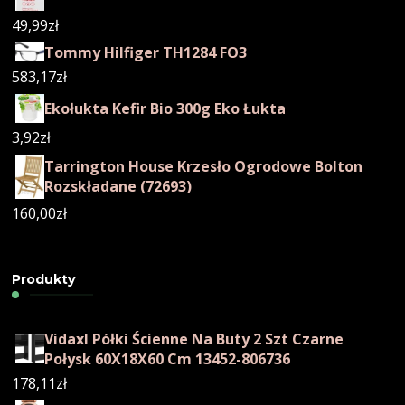
49,99
zł
Tommy Hilfiger TH1284 FO3
583,17
zł
Ekołukta Kefir Bio 300g Eko Łukta
3,92
zł
Tarrington House Krzesło Ogrodowe Bolton
Rozskładane (72693)
160,00
zł
Produkty
Vidaxl Półki Ścienne Na Buty 2 Szt Czarne
Połysk 60X18X60 Cm 13452-806736
178,11
zł