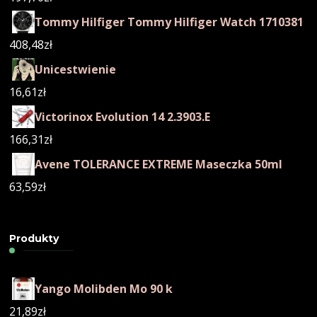
Tommy Hilfiger Tommy Hilfiger Watch 1710381
408,48
zł
Unicestwienie
16,61
zł
Victorinox Evolution 14 2.3903.E
166,31
zł
Avene TOLERANCE EXTREME Maseczka 50ml
63,59
zł
Produkty
Yango Molibden Mo 90 k
21,89
zł