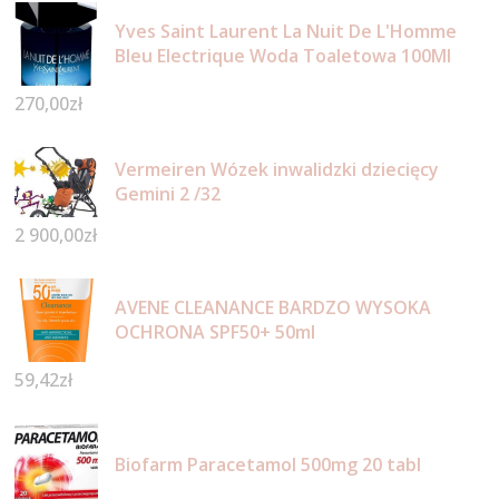
Yves Saint Laurent La Nuit De L'Homme
Bleu Electrique Woda Toaletowa 100Ml
270,00
zł
Vermeiren Wózek inwalidzki dziecięcy
Gemini 2 /32
2 900,00
zł
AVENE CLEANANCE BARDZO WYSOKA
OCHRONA SPF50+ 50ml
59,42
zł
Biofarm Paracetamol 500mg 20 tabl