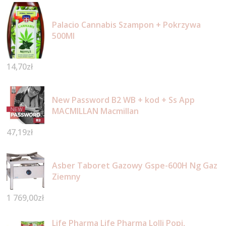
Palacio Cannabis Szampon + Pokrzywa
500Ml
14,70
zł
New Password B2 WB + kod + Ss App
MACMILLAN Macmillan
47,19
zł
Asber Taboret Gazowy Gspe-600H Ng Gaz
Ziemny
1 769,00
zł
Life Pharma Life Pharma Lolli Popi,