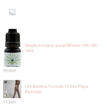
Olejek konopny panaCBDeum 10% CBD
10ml
99,00
zł
Life Bambus Formuła 15 Den Playa
Rajstopy
11,99
zł