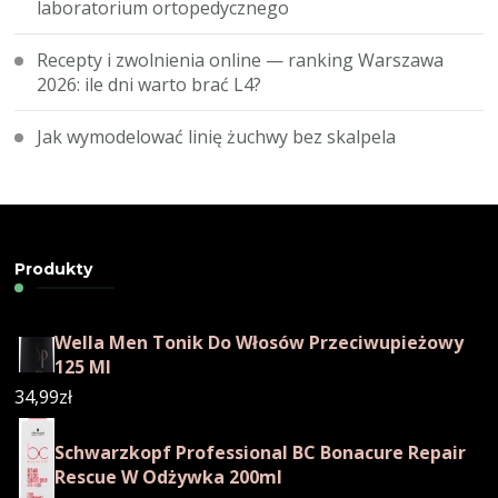
laboratorium ortopedycznego
Recepty i zwolnienia online — ranking Warszawa
2026: ile dni warto brać L4?
Jak wymodelować linię żuchwy bez skalpela
Produkty
Wella Men Tonik Do Włosów Przeciwupieżowy
125 Ml
34,99
zł
Schwarzkopf Professional BC Bonacure Repair
Rescue W Odżywka 200ml