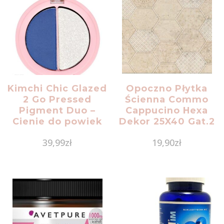
Kimchi Chic Glazed
Opoczno Płytka
2 Go Pressed
Ścienna Commo
Pigment Duo –
Cappucino Hexa
Cienie do powiek
Dekor 25X40 Gat.2
Quartre
39,99
zł
19,90
zł