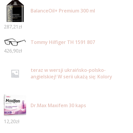
BalanceOil+ Premium 300 ml
287,21
zł
Tommy Hilfiger TH 1591 807
426,90
zł
teraz w wersji ukraińsko-polsko-
angielskiej! W serii ukażą się: Kolory
Dr.Max Maxifem 30 kaps
12,20
zł