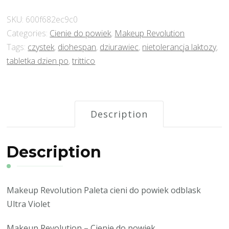
SKU:
600f682ec9c0
Categories:
Cienie do powiek
,
Makeup Revolution
Tags:
czystek
,
diohespan
,
dziurawiec
,
nietolerancja laktozy
,
tabletka dzien po
,
trittico
Description
Description
Makeup Revolution Paleta cieni do powiek odblask
Ultra Violet
Makeup Revolution – Cienie do powiek