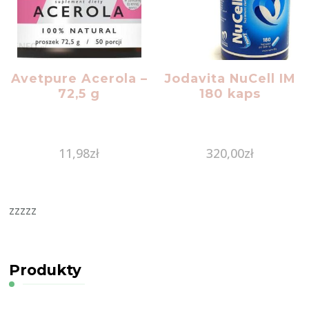
Avetpure Acerola –
Jodavita NuCell IM
72,5 g
180 kaps
11,98
zł
320,00
zł
zzzzz
Produkty