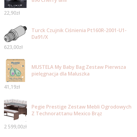
22,90
zł
Turck Czujnik Ciśnienia Pt160R-2001-U1-
Da91/X
623,00
zł
MUSTELA My Baby Bag Zestaw Pierwsza
pielęgnacja dla Maluszka
41,19
zł
Pegie Prestige Zestaw Mebli Ogrodowych
Z Technorattanu Mexico Brąz
2 599,00
zł