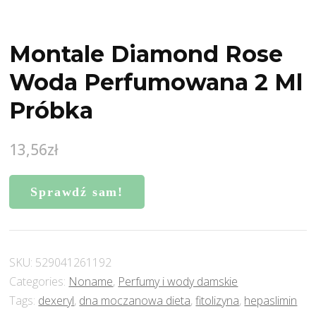
Montale Diamond Rose
Woda Perfumowana 2 Ml
Próbka
13,56
zł
Sprawdź sam!
SKU:
529041261192
Categories:
Noname
,
Perfumy i wody damskie
Tags:
dexeryl
,
dna moczanowa dieta
,
fitolizyna
,
hepaslimin