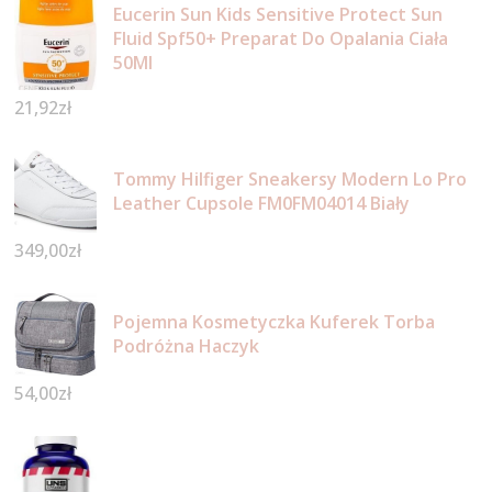
Eucerin Sun Kids Sensitive Protect Sun
Fluid Spf50+ Preparat Do Opalania Ciała
50Ml
21,92
zł
Tommy Hilfiger Sneakersy Modern Lo Pro
Leather Cupsole FM0FM04014 Biały
349,00
zł
Pojemna Kosmetyczka Kuferek Torba
Podróżna Haczyk
54,00
zł