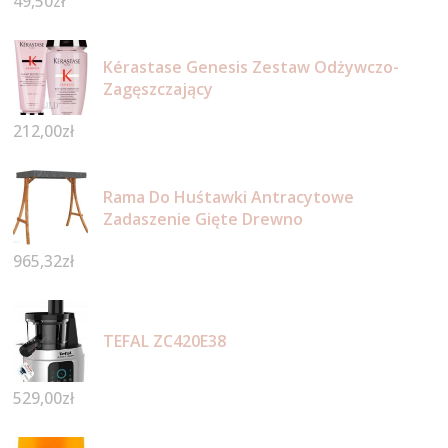
49,50
zł
Kérastase Genesis Zestaw Odżywczo-
Zagęszczający
212,00
zł
Rama Do Huśtawki Antracytowe
Zadaszenie Gięte Drewno
965,32
zł
TEFAL ZC420E38
529,00
zł