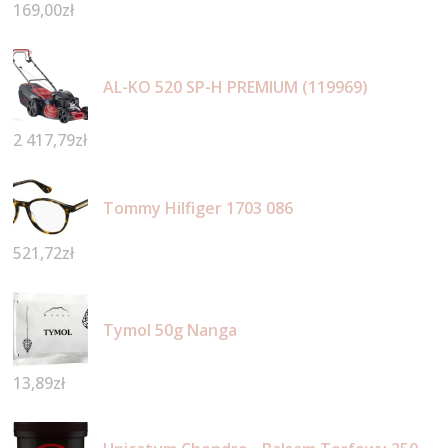
169,00
zł
AL-KO 520 SP-H PREMIUM (119969)
2 417,79
zł
Tommy Hilfiger 1703 086
521,72
zł
Tymol 50g Nanga
13,89
zł