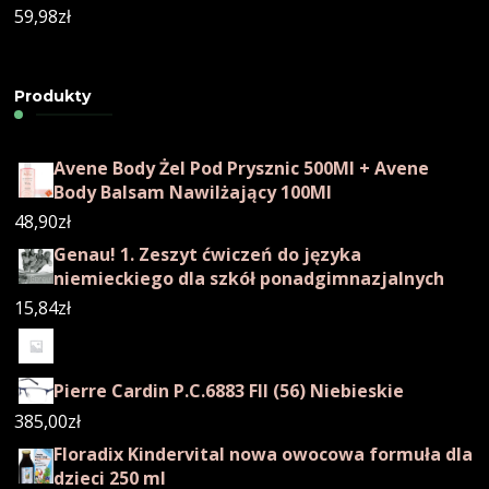
59,98
zł
Produkty
Avene Body Żel Pod Prysznic 500Ml + Avene
Body Balsam Nawilżający 100Ml
48,90
zł
Genau! 1. Zeszyt ćwiczeń do języka
niemieckiego dla szkół ponadgimnazjalnych
15,84
zł
Pierre Cardin P.C.6883 Fll (56) Niebieskie
385,00
zł
Floradix Kindervital nowa owocowa formuła dla
dzieci 250 ml