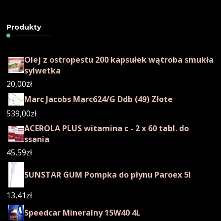
Produkty
Olej z ostropestu 200 kapsułek wątroba smukła
sylwetka
20,00
zł
Marc Jacobs Marc624/G Ddb (49) Złote
539,00
zł
ACEROLA PLUS witamina c - 2 x 60 tabl. do
ssania
45,59
zł
SUNSTAR GUM Pompka do płynu Paroex 5l
13,41
zł
Speedcar Mineralny 15W40 4L