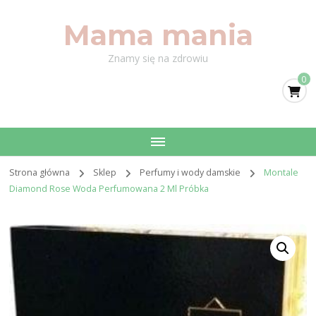
Mama mania
Znamy się na zdrowiu
0
Strona główna
Sklep
Perfumy i wody damskie
Montale
Diamond Rose Woda Perfumowana 2 Ml Próbka