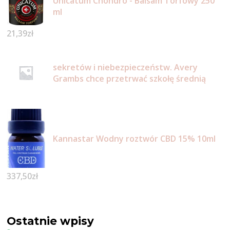
Unicatum Chondro - Balsam Torfowy 250
ml
21,39
zł
sekretów i niebezpieczeństw. Avery
Grambs chce przetrwać szkołę średnią
Kannastar Wodny roztwór CBD 15% 10ml
337,50
zł
Ostatnie wpisy