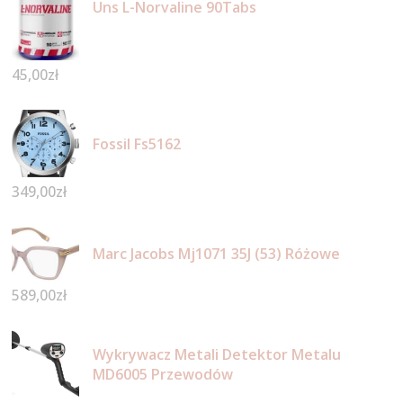
Uns L-Norvaline 90Tabs
45,00
zł
Fossil Fs5162
349,00
zł
Marc Jacobs Mj1071 35J (53) Różowe
589,00
zł
Wykrywacz Metali Detektor Metalu
MD6005 Przewodów