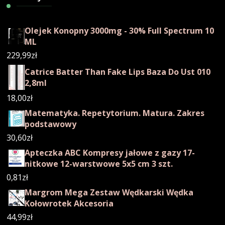
Olejek Konopny 3000mg - 30% Full Spectrum 10
ML
229,99
zł
Catrice Batter Than Fake Lips Baza Do Ust 010
2,8ml
18,00
zł
Matematyka. Repetytorium. Matura. Zakres
podstawowy
30,60
zł
Apteczka ABC Kompresy jałowe z gazy 17-
nitkowe 12-warstwowe 5x5 cm 3 szt.
0,81
zł
Margrom Mega Zestaw Wędkarski Wędka
Kołowrotek Akcesoria
44,99
zł