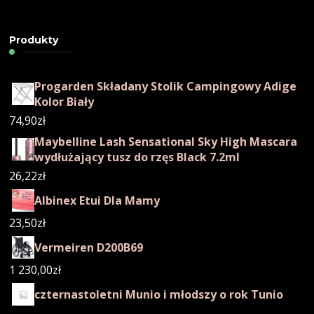
Produkty
Progarden Składany Stolik Campingowy Adige
Kolor Biały
74,90
zł
Maybelline Lash Sensational Sky High Mascara
wydłużający tusz do rzęs Black 7.2ml
26,22
zł
Albinex Etui Dla Mamy
23,50
zł
Vermeiren D200B69
1 230,00
zł
czternastoletni Munio i młodszy o rok Tunio