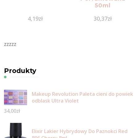
50ml
4,19
zł
30,37
zł
zzzzz
Produkty
Makeup Revolution Paleta cieni do powiek
odblask Ultra Violet
34,00
zł
Elixir Lakier Hybrydowy Do Paznokci Red
896 Cherry 8ml