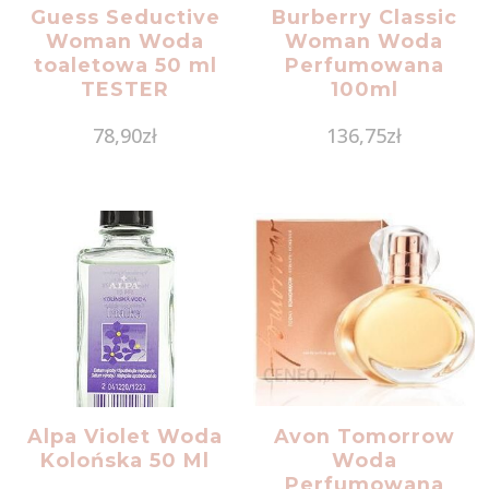
Guess Seductive
Burberry Classic
Woman Woda
Woman Woda
toaletowa 50 ml
Perfumowana
TESTER
100ml
78,90
zł
136,75
zł
Alpa Violet Woda
Avon Tomorrow
Kolońska 50 Ml
Woda
Perfumowana