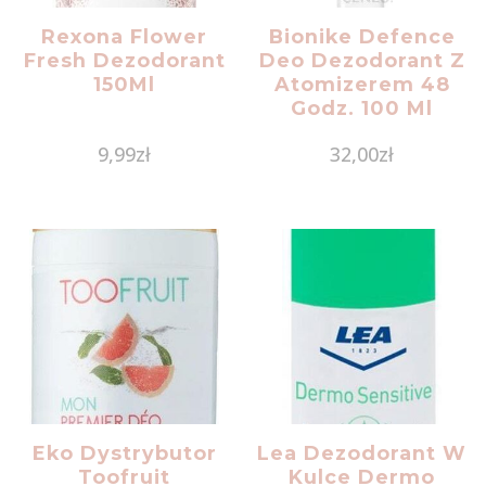
Rexona Flower
Bionike Defence
Fresh Dezodorant
Deo Dezodorant Z
150Ml
Atomizerem 48
Godz. 100 Ml
9,99
zł
32,00
zł
Eko Dystrybutor
Lea Dezodorant W
Toofruit
Kulce Dermo