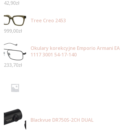
42,90
zł
Tree Creo 2453
999,00
zł
Okulary korekcyjne Emporio Armani EA
1117 3001 54-17-140
233,70
zł
Blackvue DR750S-2CH DUAL