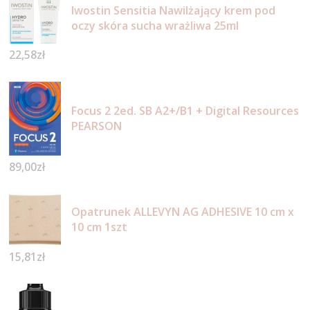
Iwostin Sensitia Nawilżający krem pod
oczy skóra sucha wrażliwa 25ml
22,58
zł
Focus 2 2ed. SB A2+/B1 + Digital Resources
PEARSON
89,00
zł
Opatrunek ALLEVYN AG ADHESIVE 10 cm x
10 cm 1szt
15,81
zł