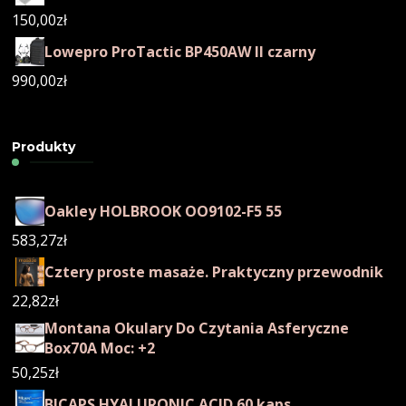
150,00
zł
Lowepro ProTactic BP450AW II czarny
990,00
zł
Produkty
Oakley HOLBROOK OO9102-F5 55
583,27
zł
Cztery proste masaże. Praktyczny przewodnik
22,82
zł
Montana Okulary Do Czytania Asferyczne
Box70A Moc: +2
50,25
zł
BICAPS HYALURONIC ACID 60 kaps