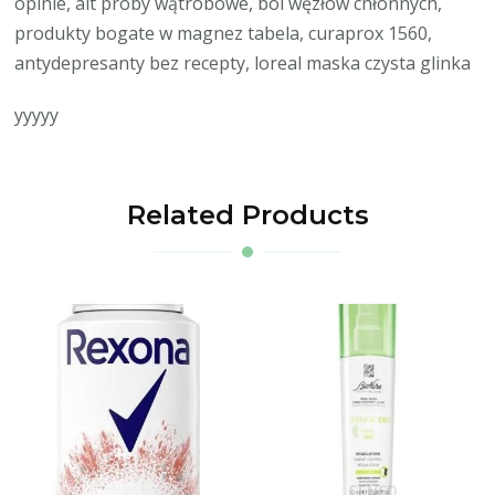
opinie, alt próby wątrobowe, ból węzłów chłonnych,
produkty bogate w magnez tabela, curaprox 1560,
antydepresanty bez recepty, loreal maska czysta glinka
yyyyy
Related Products