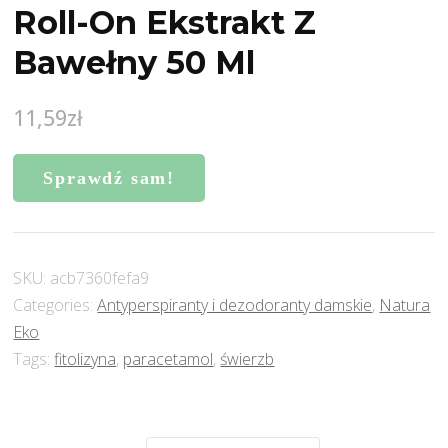
Roll-On Ekstrakt Z
Bawełny 50 Ml
11,59
zł
Sprawdź sam!
SKU:
acb7360fefa9
Categories:
Antyperspiranty i dezodoranty damskie
,
Natura
Eko
Tags:
fitolizyna
,
paracetamol
,
świerzb