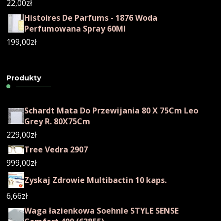
22,00
zł
Histoires De Parfums - 1876 Woda
Perfumowana Spray 60Ml
199,00
zł
Produkty
Schardt Mata Do Przewijania 80 X 75Cm Leo
Grey R. 80X75Cm
229,00
zł
Tree Vedra 2907
999,00
zł
Zyskaj Zdrowie Multibactin 10 kaps.
6,66
zł
Waga łazienkowa Soehnle STYLE SENSE