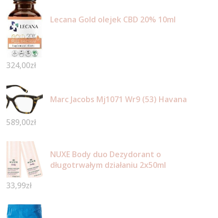
Lecana Gold olejek CBD 20% 10ml
324,00
zł
Marc Jacobs Mj1071 Wr9 (53) Havana
589,00
zł
NUXE Body duo Dezydorant o
długotrwałym działaniu 2x50ml
33,99
zł