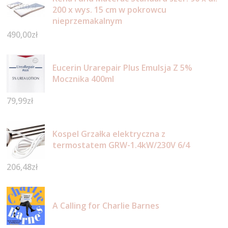
200 x wys. 15 cm w pokrowcu
nieprzemakalnym
490,00
zł
Eucerin Urarepair Plus Emulsja Z 5%
Mocznika 400ml
79,99
zł
Kospel Grzałka elektryczna z
termostatem GRW-1.4kW/230V 6/4
206,48
zł
A Calling for Charlie Barnes