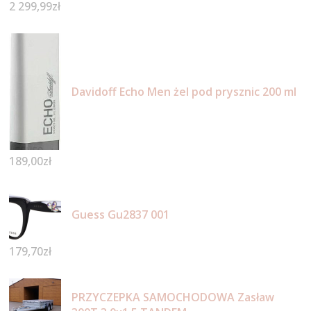
2 299,99
zł
Davidoff Echo Men żel pod prysznic 200 ml
189,00
zł
Guess Gu2837 001
179,70
zł
PRZYCZEPKA SAMOCHODOWA Zasław