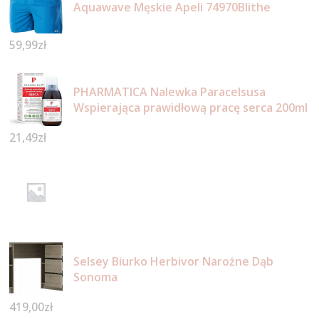
Aquawave Męskie Apeli 74970Blithe
59,99
zł
PHARMATICA Nalewka Paracelsusa
Wspierająca prawidłową pracę serca 200ml
21,49
zł
Selsey Biurko Herbivor Narożne Dąb
Sonoma
419,00
zł