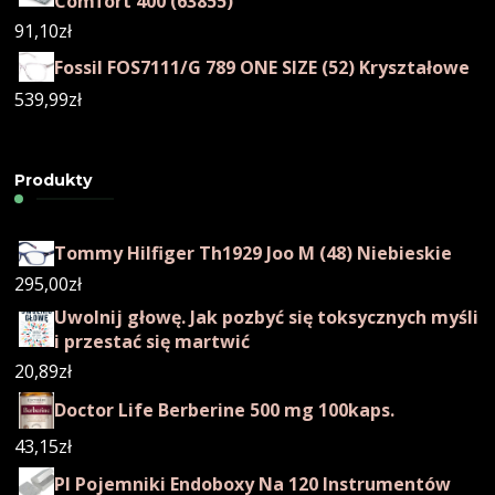
Comfort 400 (63855)
91,10
zł
Fossil FOS7111/G 789 ONE SIZE (52) Kryształowe
539,99
zł
Produkty
Tommy Hilfiger Th1929 Joo M (48) Niebieskie
295,00
zł
Uwolnij głowę. Jak pozbyć się toksycznych myśli
i przestać się martwić
20,89
zł
Doctor Life Berberine 500 mg 100kaps.
43,15
zł
Pl Pojemniki Endoboxy Na 120 Instrumentów