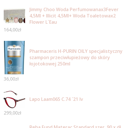
Jimmy Choo Woda Perfumowanax3Fever
4,5Ml + Illicit 4,5Ml+ Woda Toaletowax2
Flower L`Eau
164,00
zł
Pharmaceris H-PURIN OILY specjalistyczny
szampon przeciwłupieżowy do skóry
łojotokowej 250ml
36,00
zł
Lapo Laam065 C.74 `21 Iv
299,00
zł
Reha Fund Materac Standard szer. 90 x dł.