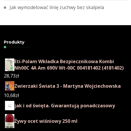
Jak wymodelować linię żuchwy bez skalpela
Produkty
Eti-Polam Wkładka Bezpiecznikowa Kombi
Nh00C 4A Am 690V Wt-00C 004181402 (4181402)
28,73
zł
Zwierzaki Świata 3 - Martyna Wojciechowska
10,68
zł
jak i od święta. Gwarantują ponadczasowy
Żywy ocet wiśniowy 250 ml