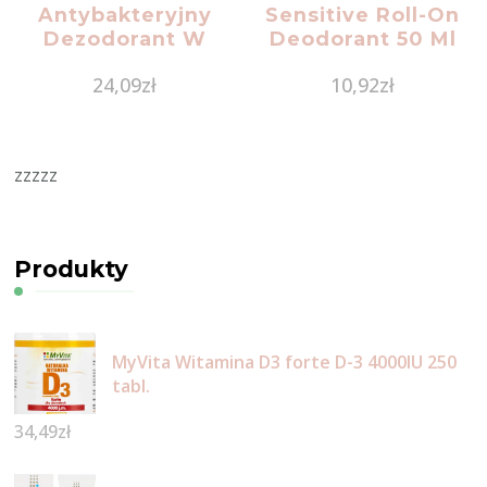
Antybakteryjny
Sensitive Roll-On
Dezodorant W
Deodorant 50 Ml
Kulce Grejpfrut I
24,09
zł
10,92
zł
Mięta 50Ml
zzzzz
Produkty
MyVita Witamina D3 forte D-3 4000IU 250
tabl.
34,49
zł