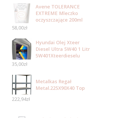
Avene TOLERANCE
EXTREME Mleczko
oczyszczające 200ml
58,00
zł
Hyundai Olej Xteer
Diesel Ultra 5W40 1 Litr
5W401Xteerdieselu
35,00
zł
Metalkas Regał
Metal.225X90X40 Top
222,94
zł