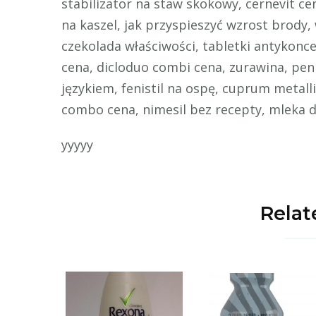
stabilizator na staw skokowy, cernevit ce
na kaszel, jak przyspieszyć wzrost brody
czekolada właściwości, tabletki antykonce
cena, dicloduo combi cena, zurawina, pen
językiem, fenistil na ospę, cuprum metall
combo cena, nimesil bez recepty, mleka dl
yyyyy
Relat