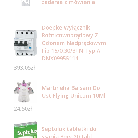
zadania z mówienia
Doepke Wyłącznik
Różnicowoprądowy Z
Członem Nadprądowym
Fib 16/0,30/3+N Typ A
DNX09955114
393,05
zł
Martinelia Balsam Do
Ust Flying Unicorn 10Ml
24,50
zł
Septolux tabletki do
ssania 3mg 20 tabl