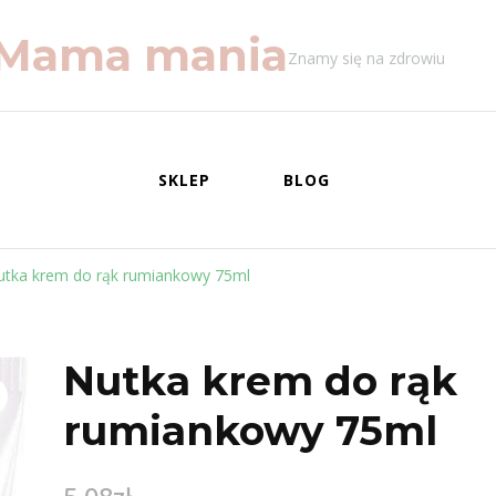
Mama mania
Znamy się na zdrowiu
SKLEP
BLOG
utka krem do rąk rumiankowy 75ml
Nutka krem do rąk
rumiankowy 75ml