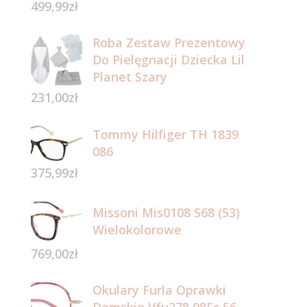
499,99
zł
Roba Zestaw Prezentowy
Do Pielęgnacji Dziecka Lil
Planet Szary
231,00
zł
Tommy Hilfiger TH 1839
086
375,99
zł
Missoni Mis0108 S68 (53)
Wielokolorowe
769,00
zł
Okulary Furla Oprawki
Damskie Vfu278 08Fc 56