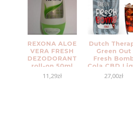
REXONA ALOE
Dutch Thera
VERA FRESH
Green Out
DEZODORANT
Fresh Bom
roll-on 50ml
Cola CBD Lig
Shot 100 m
11,29
zł
27,00
zł