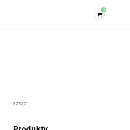
0
zzzzz
Produkty