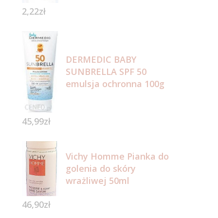
2,22
zł
DERMEDIC BABY
SUNBRELLA SPF 50
emulsja ochronna 100g
45,99
zł
Vichy Homme Pianka do
golenia do skóry
wrażliwej 50ml
46,90
zł