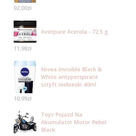
92,00
zł
Avetpure Acerola - 72,5 g
11,98
zł
Nivea Invisible Black &
White antyperspirant
sztyft niebieski 40ml
10,99
zł
Toyz Pojazd Na
Akumulator Motor Rebel
Black