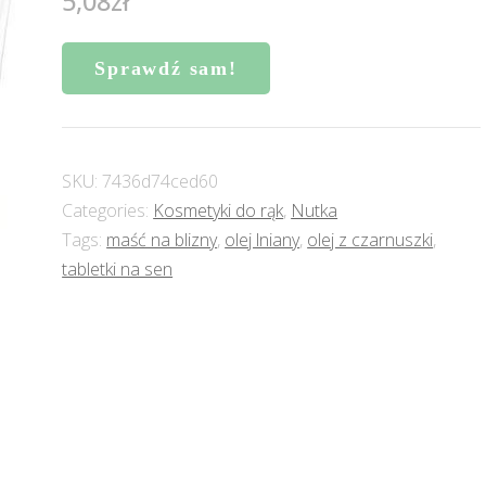
5,08
zł
Sprawdź sam!
SKU:
7436d74ced60
Categories:
Kosmetyki do rąk
,
Nutka
Tags:
maść na blizny
,
olej lniany
,
olej z czarnuszki
,
tabletki na sen