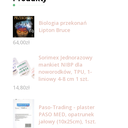
Biologia przekonań
Lipton Bruce
64,00
zł
Sorimex Jednorazowy
mankiet NIBP dla
noworodków, TPU, 1-
liniowy 4-8 cm 1 szt.
14,80
zł
Paso-Trading - plaster
PASO MED, opatrunek
jałowy (10x25cm), 1szt.