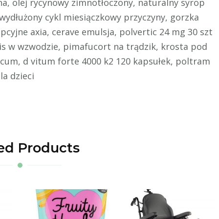
na, olej rycynowy zimnotłoczony, naturalny syrop
, wydłużony cykl miesiączkowy przyczyny, gorzka
pcyjne axia, cerave emulsja, polvertic 24 mg 30 szt
is w wzwodzie, pimafucort na trądzik, krosta pod
icum, d vitum forte 4000 k2 120 kapsułek, poltram
a dzieci
ed Products