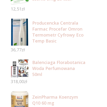
12,51
zł
Producencka Centrala
Farmac Procefar Omron
Termometr Cyfrowy Eco
Temp Basic
36,77
zł
NY
Balenciaga Florabotanica
X
Woda Perfumowana
50ml
318,00
zł
ZeinPharma Koenzym
Q10 60 mg