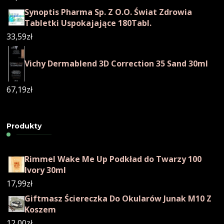
Synoptis Pharma Sp. Z O.O. Świat Zdrowia
Tabletki Uspokajające 180Tabl.
33,59
zł
Vichy Dermablend 3D Correction 35 Sand 30ml
67,19
zł
Produkty
Rimmel Wake Me Up Podkład do Twarzy 100
Ivory 30ml
17,99
zł
Giftmasz Ściereczka Do Okularów Junak M10 Z
Koszem
12,00
zł