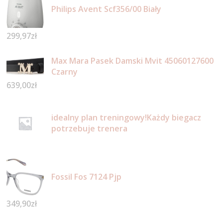
Philips Avent Scf356/00 Biały
299,97
zł
Max Mara Pasek Damski Mvit 45060127600
Czarny
639,00
zł
idealny plan treningowy!Każdy biegacz
potrzebuje trenera
Fossil Fos 7124 Pjp
349,90
zł