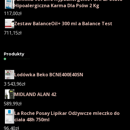
Hipoalergiczna Karma Dla Psów 2 Kg
117,00
zł
Zestaw BalanceOil+ 300 ml a Balance Test
711,15
zł
Produkty
Lodówka Beko BCNE400E40SN
3 543,96
zł
MIDLAND ALAN 42
589,99
zł
La Roche Posay Lipikar Odżywcze mleczko do
ciała 48h 750ml
96,40
zł