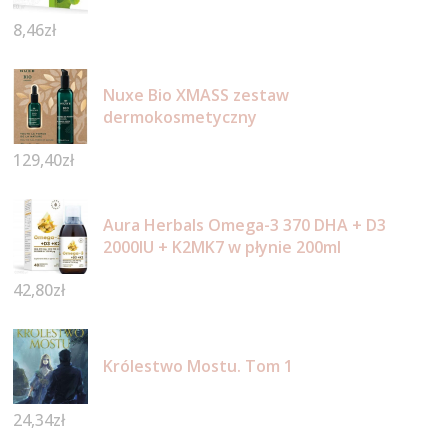
8,46
zł
Nuxe Bio XMASS zestaw
dermokosmetyczny
129,40
zł
Aura Herbals Omega-3 370 DHA + D3
2000IU + K2MK7 w płynie 200ml
42,80
zł
Królestwo Mostu. Tom 1
24,34
zł