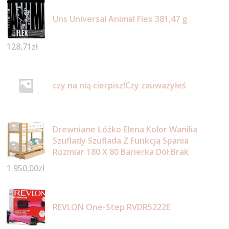
Uns Universal Animal Flex 381,47 g
128,71
zł
czy na nią cierpisz!Czy zauważyłeś
Drewniane Łóżko Elena Kolor Wanilia
Szuflady Szuflada Z Funkcją Spania
Rozmiar 180 X 80 Barierka Dół Brak
1 950,00
zł
REVLON One-Step RVDR5222E