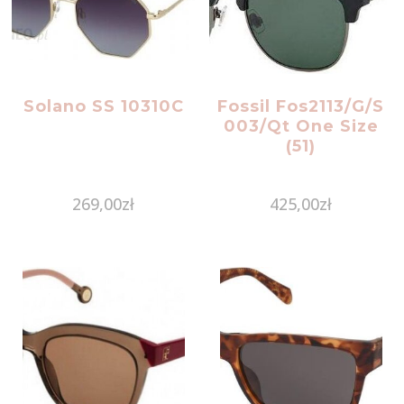
Solano SS 10310C
Fossil Fos2113/G/S
003/Qt One Size
(51)
269,00
zł
425,00
zł