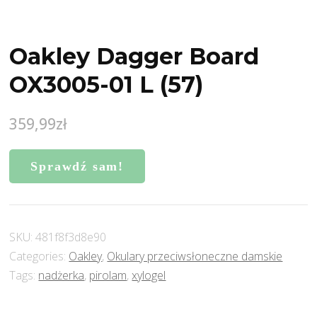
Oakley Dagger Board
OX3005-01 L (57)
359,99
zł
Sprawdź sam!
SKU:
481f8f3d8e90
Categories:
Oakley
,
Okulary przeciwsłoneczne damskie
Tags:
nadżerka
,
pirolam
,
xylogel