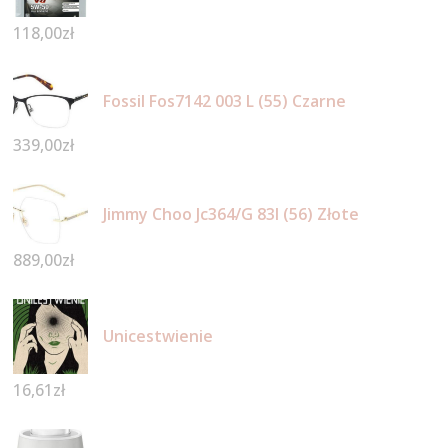
118,00
zł
Fossil Fos7142 003 L (55) Czarne
339,00
zł
Jimmy Choo Jc364/G 83I (56) Złote
889,00
zł
Unicestwienie
16,61
zł