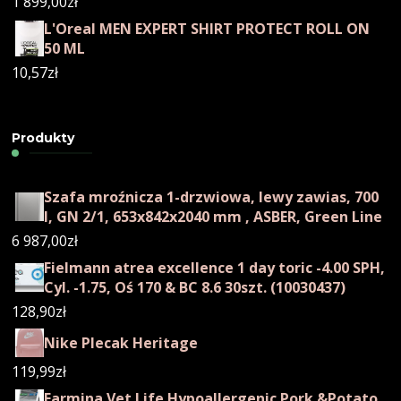
1 899,00
zł
L'Oreal MEN EXPERT SHIRT PROTECT ROLL ON
50 ML
10,57
zł
Produkty
Szafa mroźnicza 1-drzwiowa, lewy zawias, 700
l, GN 2/1, 653x842x2040 mm , ASBER, Green Line
6 987,00
zł
Fielmann atrea excellence 1 day toric -4.00 SPH,
Cyl. -1.75, Oś 170 & BC 8.6 30szt. (10030437)
128,90
zł
Nike Plecak Heritage
119,99
zł
Farmina Vet Life Hypoallergenic Pork &Potato