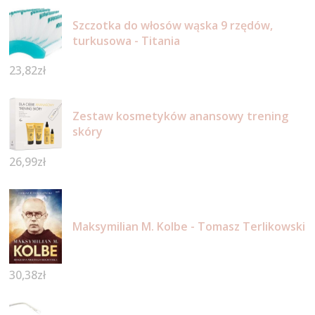
Szczotka do włosów wąska 9 rzędów,
turkusowa - Titania
23,82
zł
Zestaw kosmetyków anansowy trening
skóry
26,99
zł
Maksymilian M. Kolbe - Tomasz Terlikowski
30,38
zł