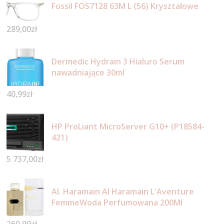
Fossil FOS7128 63M L (56) Kryształowe
289,00
zł
Dermedic Hydrain 3 Hialuro Serum
nawadniające 30ml
40,99
zł
HP ProLiant MicroServer G10+ (P18584-
421)
5 737,00
zł
Al. Haramain Al Haramain L'Aventure
FemmeWoda Perfumowana 200Ml
260,99
zł