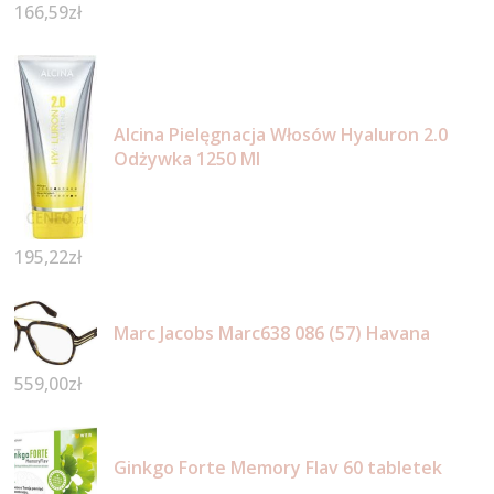
166,59
zł
Alcina Pielęgnacja Włosów Hyaluron 2.0
Odżywka 1250 Ml
195,22
zł
Marc Jacobs Marc638 086 (57) Havana
559,00
zł
Ginkgo Forte Memory Flav 60 tabletek