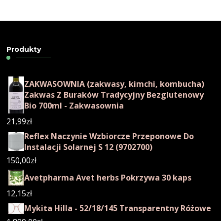
Produkty
ZAKWASOWNIA (zakwasy, kimchi, kombucha)
Zakwas Z Buraków Tradycyjny Bezglutenowy
Bio 700ml - Zakwasownia
21,99
zł
Reflex Naczynie Wzbiorcze Przeponowe Do
Instalacji Solarnej S 12 (9702700)
150,00
zł
Avetpharma Avet herbs Pokrzywa 30 kaps
12,15
zł
Mykita Hilla - 52/18/145 Transparentny Różowe