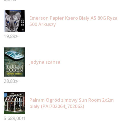
Emerson Papier Ksero Biały A5 80G Ryza
500 Arkuszy
19,89
zł
Jedyna szansa
28,83
zł
Palram Ogród zimowy Sun Room 2x2m
biały (PAl702064_702062)
5 689,00
zł