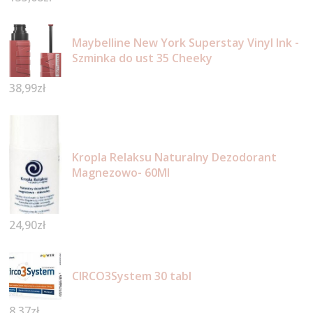
Maybelline New York Superstay Vinyl Ink -
Szminka do ust 35 Cheeky
38,99
zł
Kropla Relaksu Naturalny Dezodorant
Magnezowo- 60Ml
24,90
zł
CIRCO3System 30 tabl
8,37
zł