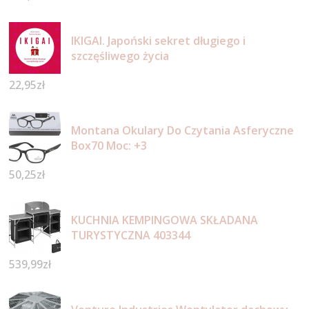
IKIGAI. Japoński sekret długiego i
szczęśliwego życia
22,95
zł
Montana Okulary Do Czytania Asferyczne
Box70 Moc: +3
50,25
zł
KUCHNIA KEMPINGOWA SKŁADANA
TURYSTYCZNA 403344
539,99
zł