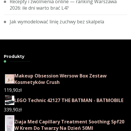
Recepty i zwolnienia online — ranking Warszawa
2026: ile dni warto brać L4?
Jak wymodelować linię żuchwy bez skalpela
Produkty
Makeup Obsession Wersow Box Zestaw
Kosmetyków Crush
119,90
zł
LEGO Technic 42127 THE BATMAN - BATMOBILE
339,90
zł
Ziaja Med Capillary Treatment Soothing Spf20
W Krem Do Twarzy Na Dzień 50Ml