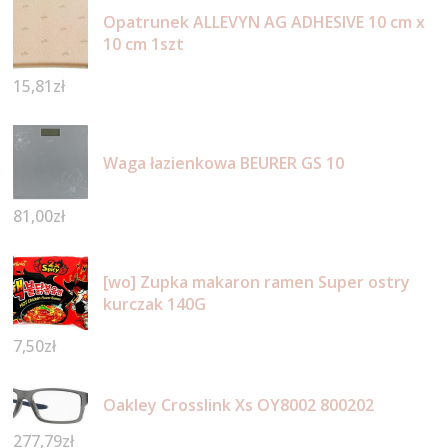
Opatrunek ALLEVYN AG ADHESIVE 10 cm x
10 cm 1szt
15,81
zł
Waga łazienkowa BEURER GS 10
81,00
zł
[wo] Zupka makaron ramen Super ostry
kurczak 140G
7,50
zł
Oakley Crosslink Xs OY8002 800202
277,79
zł