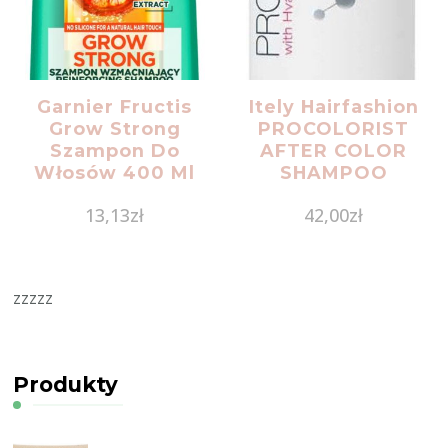
Garnier Fructis
Itely Hairfashion
Grow Strong
PROCOLORIST
Szampon Do
AFTER COLOR
Włosów 400 Ml
SHAMPOO
Szampon
13,13
zł
42,00
zł
techniczny po
farbowaniu z
kompleksem Hyalu
Colorplex 250 ml
zzzzz
Produkty