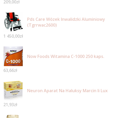
209,00
zł
Pds Care Wózek Inwalidzki Aluminiowy
(Tgrrwac2600)
1 450,00
zł
Now Foods Witamina C-1000 250 kaps.
63,66
zł
Neuron Aparat Na Haluksy Marcin Ii Lux
21,93
zł