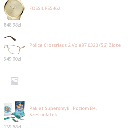
FOSSIL FS5462
848,98
zł
Police Crossriads 2 Vple97 0320 (56) Złote
549,00
zł
Pakiet Supersmyki. Poziom B+.
Sześciolatek
135,68
zł