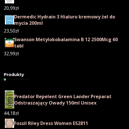
20,99
zł
Dermedic Hydrain 3 Hialuro kremowy żel do
mycia 200ml
23,50
zł
Swanson Metylokobalamina B 12 2500Mcg 60
tabl
32,99
zł
Produkty
Predator Repelent Green Lander Preparat
Odstraszający Owady 150ml Unisex
44,18
zł
Fossil Riley Dress Women ES2811