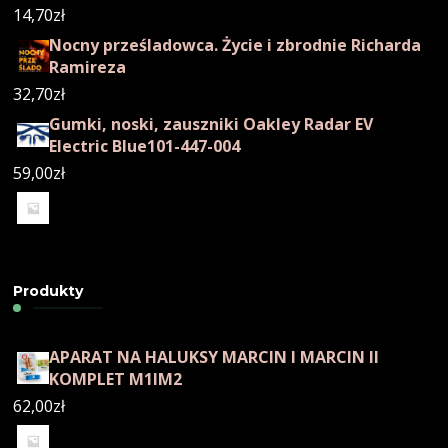
14,70
zł
Nocny prześladowca. Życie i zbrodnie Richarda
Ramireza
32,70
zł
Gumki, noski, zauszniki Oakley Radar EV
Electric Blue101-447-004
59,00
zł
Produkty
APARAT NA HALUKSY MARCIN I MARCIN II
KOMPLET M1IM2
62,00
zł