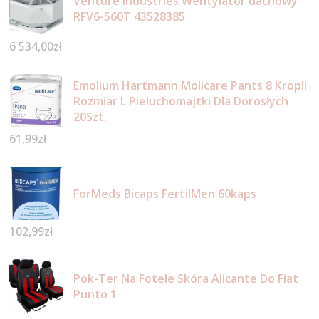
Venture Industries Wentylator dachowy
RFV6-560T 43528385
6 534,00
zł
Emolium Hartmann Molicare Pants 8 Kropli
Rozmiar L Pieluchomajtki Dla Dorosłych
20Szt.
61,99
zł
ForMeds Bicaps FertilMen 60kaps
102,99
zł
Pok-Ter Na Fotele Skóra Alicante Do Fiat
Punto 1