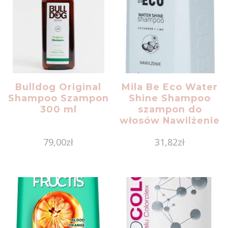
Bulldog Original
Mila Be Eco Water
Shampoo Szampon
Shine Shampoo
300 ml
szampon do
włosów Nawilżenie
250ml
79,00
zł
31,82
zł