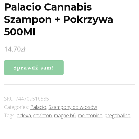
Palacio Cannabis
Szampon + Pokrzywa
500Ml
14,70
zł
Sprawdź sam!
SKU:
74470a516535
Categories:
Palacio
,
Szampony do włosów
Tags:
aclexa
,
cavinton
,
magne b6
,
melatonina
,
pregabalina