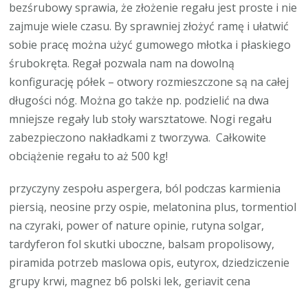
bezśrubowy sprawia, że złożenie regału jest proste i nie
zajmuje wiele czasu. By sprawniej złożyć ramę i ułatwić
sobie pracę można użyć gumowego młotka i płaskiego
śrubokręta. Regał pozwala nam na dowolną
konfigurację półek – otwory rozmieszczone są na całej
długości nóg. Można go także np. podzielić na dwa
mniejsze regały lub stoły warsztatowe. Nogi regału
zabezpieczono nakładkami z tworzywa. Całkowite
obciążenie regału to aż 500 kg!
przyczyny zespołu aspergera, ból podczas karmienia
piersią, neosine przy ospie, melatonina plus, tormentiol
na czyraki, power of nature opinie, rutyna solgar,
tardyferon fol skutki uboczne, balsam propolisowy,
piramida potrzeb maslowa opis, eutyrox, dziedziczenie
grupy krwi, magnez b6 polski lek, geriavit cena