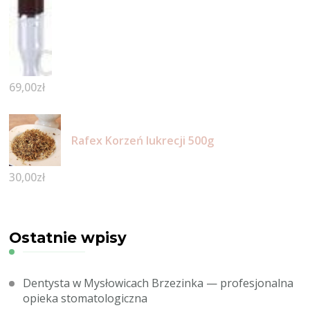
69,00
zł
Rafex Korzeń lukrecji 500g
30,00
zł
Ostatnie wpisy
Dentysta w Mysłowicach Brzezinka — profesjonalna
opieka stomatologiczna