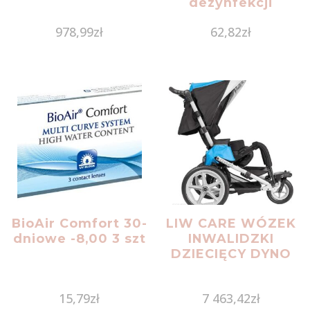
dezynfekcji
powierzchni 5 litr
978,99
zł
62,82
zł
SEPTAL EXPRESS
BioAir Comfort 30-
LIW CARE WÓZEK
dniowe -8,00 3 szt
INWALIDZKI
DZIECIĘCY DYNO
15,79
zł
7 463,42
zł