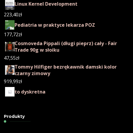
Linux Kernel Development
223,40
zł
Pediatria w praktyce lekarza POZ
177,72
zł
Cosmoveda Pippali (długi pieprz) cały - Fair
Trade 90g w słoiku
47,55
zł
Tommy Hilfiger bezrękawnik damski kolor
czarny zimowy
919,99
zł
to dyskretna
Produkty