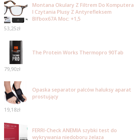
Montana Okulary Z Filtrem Do Komputera
I Czytania Plusy Z Antyrefleksem
Blfbox67A Moc: +1,5
53,25
zł
The Protein Works Thermopro 90Tab
79,90
zł
Opaska separator palców haluksy aparat
prostujący
19,18
zł
FERRI-Check ANEMIA szybki test do
wykrywania niedoboru żelaza