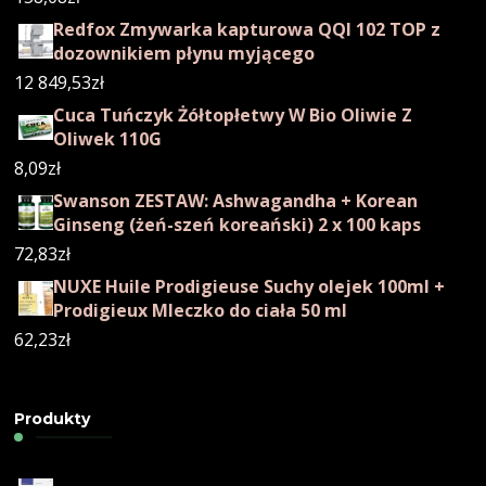
Redfox Zmywarka kapturowa QQI 102 TOP z
dozownikiem płynu myjącego
12 849,53
zł
Cuca Tuńczyk Żółtopłetwy W Bio Oliwie Z
Oliwek 110G
8,09
zł
Swanson ZESTAW: Ashwagandha + Korean
Ginseng (żeń-szeń koreański) 2 x 100 kaps
72,83
zł
NUXE Huile Prodigieuse Suchy olejek 100ml +
Prodigieux Mleczko do ciała 50 ml
62,23
zł
Produkty