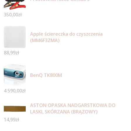
350,00
zł
Apple ściereczka do czyszczenia
(MM6F3ZMA)
88,99
zł
BenQ TK800M
4 590,00
zł
ASTON OPASKA NADGARSTKOWA DO
LASKI, SKÓRZANA (BRĄZOWY)
14,99
zł