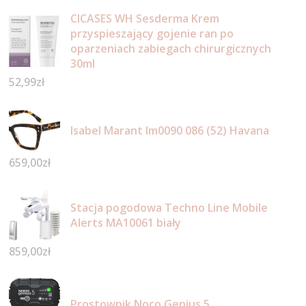
CICASES WH Sesderma Krem
przyspieszający gojenie ran po
oparzeniach zabiegach chirurgicznych
30ml
52,99
zł
Isabel Marant Im0090 086 (52) Havana
659,00
zł
Stacja pogodowa Techno Line Mobile
Alerts MA10061 biały
859,00
zł
Prostownik Noco Genius 5