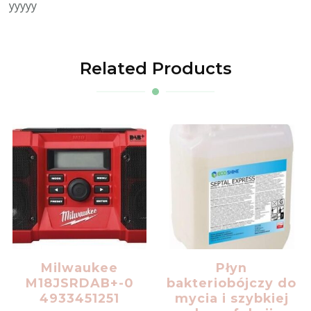
yyyyy
Related Products
Milwaukee
Płyn
M18JSRDAB+-0
bakteriobójczy do
4933451251
mycia i szybkiej