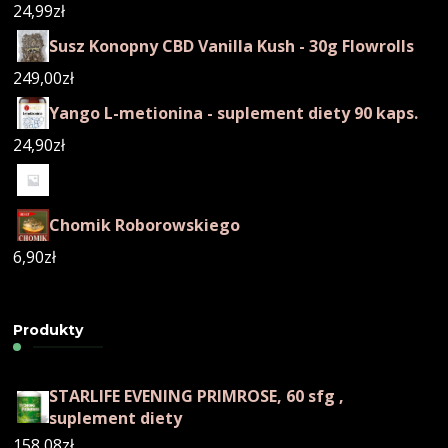
24,99
zł
Susz Konopny CBD Vanilla Kush - 30g Flowrolls
249,00
zł
Yango L-metionina - suplement diety 90 kaps.
24,90
zł
Chomik Roborowskiego
6,90
zł
Produkty
STARLIFE EVENING PRIMROSE, 60 sfg ,
suplement diety
158,08
zł