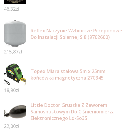
46,32
zł
Reflex Naczynie Wzbiorcze Przeponowe
Do Instalacji Solarnej S 8 (9702600)
215,87
zł
Topex Miara stalowa 5m x 25mm
końcówka magnetyczna 27C345
18,90
zł
Little Doctor Gruszka Z Zaworem
Samospustowym Do Ciśnieniomierza
Elektronicznego Ld-So35
22,00
zł