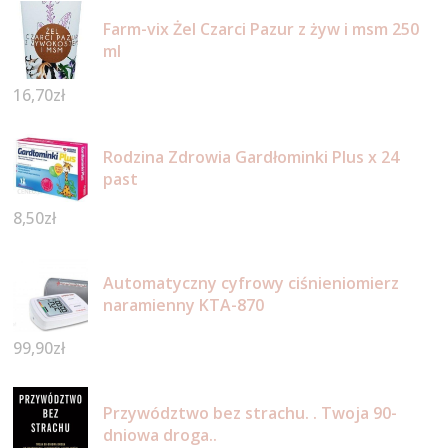
Farm-vix Żel Czarci Pazur z żyw i msm 250
ml
16,70
zł
Rodzina Zdrowia Gardłominki Plus x 24
past
8,50
zł
Automatyczny cyfrowy ciśnieniomierz
naramienny KTA-870
99,90
zł
Przywództwo bez strachu. . Twoja 90-
dniowa droga..