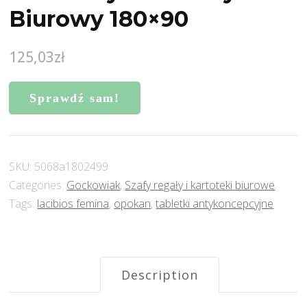
Biurowy 180×90
125,03
zł
Sprawdź sam!
SKU:
5068a1802499
Categories:
Gockowiak
,
Szafy regały i kartoteki biurowe
Tags:
lacibios femina
,
opokan
,
tabletki antykoncepcyjne
Description