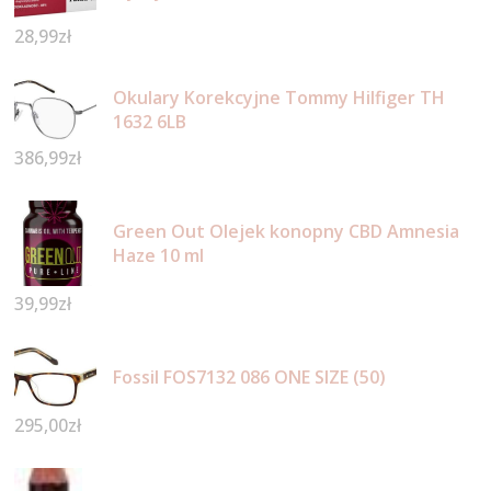
28,99
zł
Okulary Korekcyjne Tommy Hilfiger TH
1632 6LB
386,99
zł
Green Out Olejek konopny CBD Amnesia
Haze 10 ml
39,99
zł
Fossil FOS7132 086 ONE SIZE (50)
295,00
zł