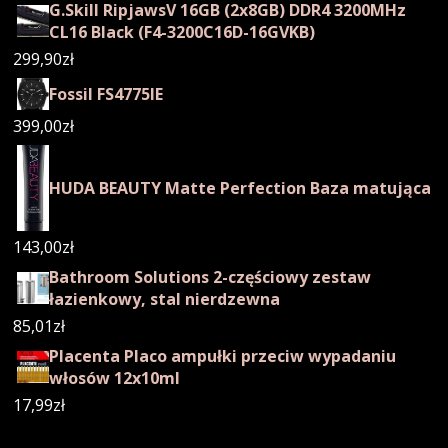
G.Skill RipjawsV 16GB (2x8GB) DDR4 3200MHz
CL16 Black (F4-3200C16D-16GVKB)
299,90
zł
Fossil FS4775IE
399,00
zł
HUDA BEAUTY Matte Perfection Baza matująca
143,00
zł
Bathroom Solutions 2-częściowy zestaw
łazienkowy, stal nierdzewna
85,01
zł
Placenta Placo ampułki przeciw wypadaniu
włosów 12x10ml
17,99
zł