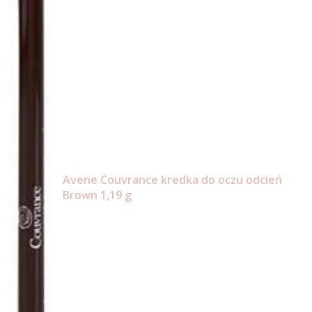
Avene Couvrance kredka do oczu odcień
Brown 1,19 g