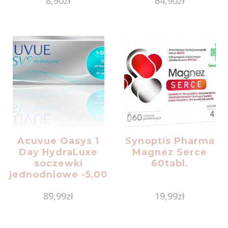
8,90
zł
64,90
zł
Acuvue Oasys 1
Synoptis Pharma
Day HydraLuxe
Magnez Serce
soczewki
60tabl.
jednodniowe -5,00
krzywizna 8,5 30szt
89,99
zł
19,99
zł