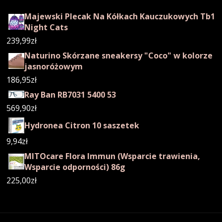
Majewski Plecak Na Kółkach Kauczukowych Tb1
Night Cats
239,99
zł
Naturino Skórzane sneakersy "Coco" w kolorze
jasnoróżowym
186,95
zł
Ray Ban RB7031 5400 53
569,90
zł
Hydronea Citron 10 saszetek
9,94
zł
MITOcare Flora Immun (Wsparcie trawienia,
Wsparcie odporności) 86g
225,00
zł