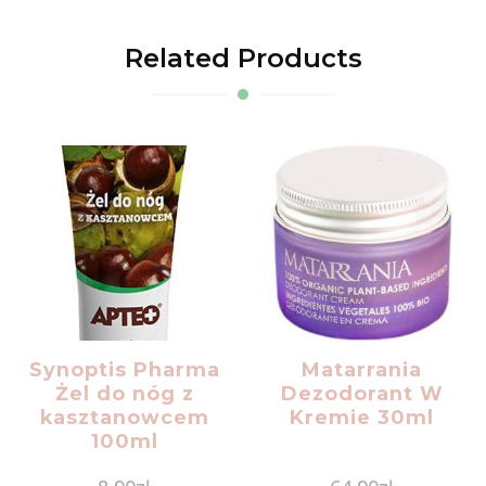
Related Products
Synoptis Pharma
Matarrania
Żel do nóg z
Dezodorant W
kasztanowcem
Kremie 30ml
100ml