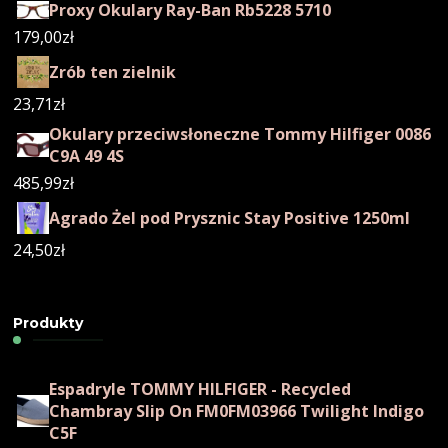
Proxy Okulary Ray-Ban Rb5228 5710
179,00
zł
Zrób ten zielnik
23,71
zł
Okulary przeciwsłoneczne Tommy Hilfiger 0086
C9A 49 4S
485,99
zł
Agrado Żel pod Prysznic Stay Positive 1250ml
24,50
zł
Produkty
Espadryle TOMMY HILFIGER - Recycled
Chambray Slip On FM0FM03966 Twilight Indigo
C5F