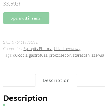
33,59
zł
Sprawdź sam!
SKU:
97c4ce779592
Categories:
Synoptis Pharma
,
Układ nerwowy
Tags:
dulcobis
,
gastrotuss
,
proktosedon
,
starazolin
,
szałwia
Description
Description