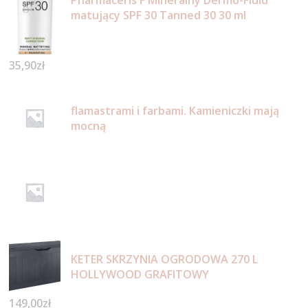
matujący SPF 30 Tanned 30 30 ml
35,90
zł
flamastrami i farbami. Kamieniczki mają
mocną
KETER SKRZYNIA OGRODOWA 270 L
HOLLYWOOD GRAFITOWY
149,00
zł