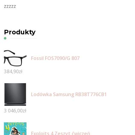
zzzzz
Produkty
Fossil FOS7090/G 807
384,90
zł
Lodówka Samsung RB38T776CB1
3 046,00
zł
Exploits 4 Zeszyt ćwiczeń