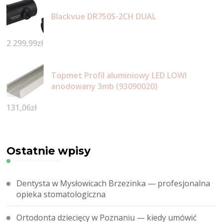
Blackvue DR750S-2CH DUAL
2 299,99
zł
Topmet Profil aluminiowy LED LOWI
anodowany 3mb (93090020)
131,06
zł
Ostatnie wpisy
Dentysta w Mysłowicach Brzezinka — profesjonalna
opieka stomatologiczna
Ortodonta dziecięcy w Poznaniu — kiedy umówić