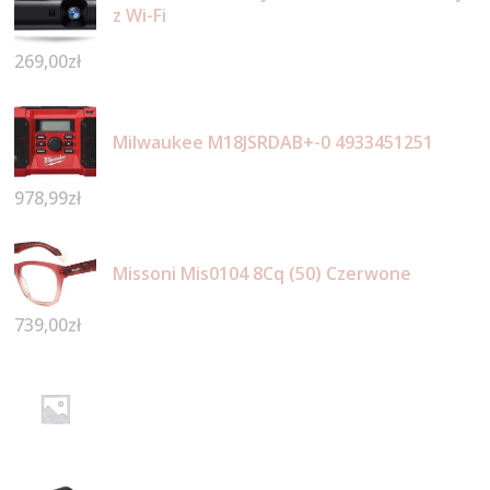
z Wi-Fi
269,00
zł
Milwaukee M18JSRDAB+-0 4933451251
978,99
zł
Missoni Mis0104 8Cq (50) Czerwone
739,00
zł