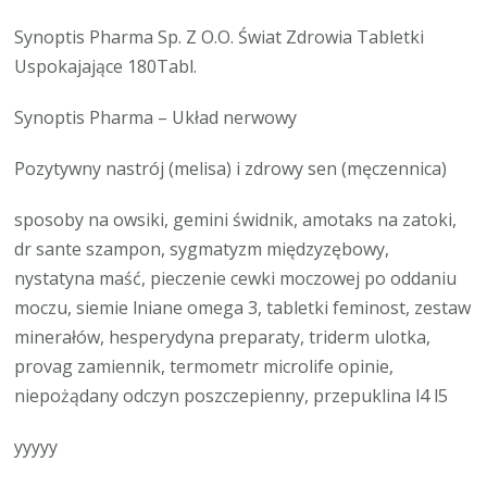
Synoptis Pharma Sp. Z O.O. Świat Zdrowia Tabletki
Uspokajające 180Tabl.
Synoptis Pharma – Układ nerwowy
Pozytywny nastrój (melisa) i zdrowy sen (męczennica)
sposoby na owsiki, gemini świdnik, amotaks na zatoki,
dr sante szampon, sygmatyzm międzyzębowy,
nystatyna maść, pieczenie cewki moczowej po oddaniu
moczu, siemie lniane omega 3, tabletki feminost, zestaw
minerałów, hesperydyna preparaty, triderm ulotka,
provag zamiennik, termometr microlife opinie,
niepożądany odczyn poszczepienny, przepuklina l4 l5
yyyyy