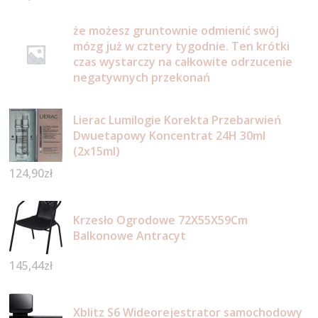
że możesz gruntownie odmienić swój
mózg już w cztery tygodnie. Ten krótki
czas wystarczy na całkowite odrzucenie
negatywnych przekonań
Lierac Lumilogie Korekta Przebarwień
Dwuetapowy Koncentrat 24H 30ml
(2x15ml)
124,90
zł
Krzesło Ogrodowe 72X55X59Cm
Balkonowe Antracyt
145,44
zł
Xblitz S6 Wideorejestrator samochodowy