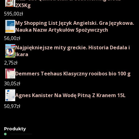
2X5Kg
595,00
zł
My Shopping List Język Angielski. Gra Językowa.
Nauka Nazw Artykułów Spożywczych
56,00
zł
Najpiękniejsze mity greckie. Historia Dedala i
Ikara
2,75
zł
Demmers Teehaus Klasyczny rooibos bio 100 g
30,05
zł
Agnes Kanister Na Wodę Pitną Z Kranem 15L
50,97
zł
Produkty