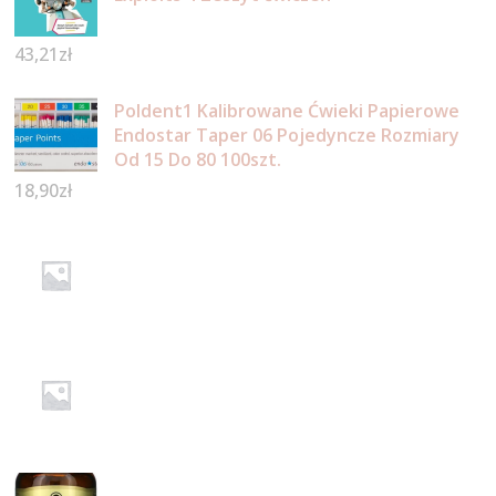
43,21
zł
Poldent1 Kalibrowane Ćwieki Papierowe
Endostar Taper 06 Pojedyncze Rozmiary
Od 15 Do 80 100szt.
18,90
zł