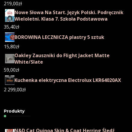
219,00
zł
Nowe Słowa Na Start. Język Polski. Podręcznik
Wieloletni. Klasa 7. Szkoła Podstawowa
35,40
zł
BOROWINA LECZNICZA plastry 5 sztuk
15,80
zł
Oakley Zauszniki do Flight Jacket Matte
White/Slate
59,00
zł
Kuchenka elektryczna Electrolux LKR64020AX
2 299,00
zł
Produkty
N&D Cat Quinoa Skin & Coat Herring Śledź