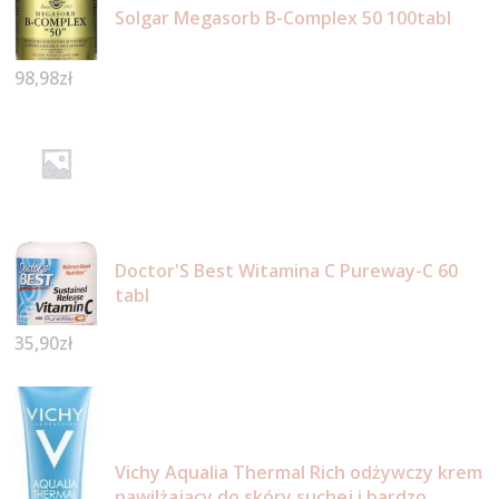
Solgar Megasorb B-Complex 50 100tabl
98,98
zł
Doctor'S Best Witamina C Pureway-C 60
tabl
35,90
zł
Vichy Aqualia Thermal Rich odżywczy krem
nawilżający do skóry suchej i bardzo