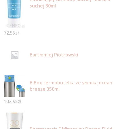
suchej 30ml
72,55
zł
Bartłomiej Piotrowski
B.Box termobutelka ze słomką ocean
breeze 350ml
102,95
zł
Pharmaceris F Mineralny Dermo-Fluid