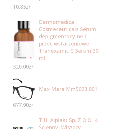
10,85
zł
Dermomedica
Cosmeceuticals Serum
depigmentacyjne i
przeciwstarzeniowe
Tranexamic C Serum 30
ml
320,00
zł
Max Mara Mm5023 001
677,90
zł
T.H. Alplast Sp. Z O.O. K.
Ścienny, Wiszący