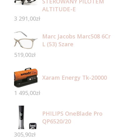
STEROWANY PILOTEM
ALTITUDE-E
3 291,00
zł
Marc Jacobs Marc508 6Cr
L (53) Szare
519,00
zł
Xaram Energy Tk-20000
1 495,00
zł
PHILIPS OneBlade Pro
QP6520/20
305,90
zł