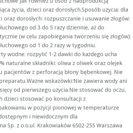
łuchowe jak również u osób z nadprodukcją
ca życia, dzieci oraz dorosłych.Sposób użycia: dla
ci oraz dorosłych: rozpuszczanie i usuwanie złogów:
łuchowego od 3 do 5 razy dziennie, aż do
tycznie (w celu zapobiegania tworzeniu się złogów):
łuchowego od 1 do 2 razy w tygodniu.
rty wodne: rozpylić 1-2 dawki do każdego ucha
 naturalne składniki: oliwa z oliwek oraz olejek
u pacjentów z perforacją błony bębenkowej. Nie
 preparatu.Ważne wskazówki:Nie zawiera wody ani
sięcy od pierwszego użycia.Nie stosować do oczu,
 dzieci stosować po konsultacji z
pakowaniu w pozycji pionowej w temperaturze
edostępnym i niewidocznym dla
a Sp. z o.o.ul. Krakowiaków 6502-255 Warszawa