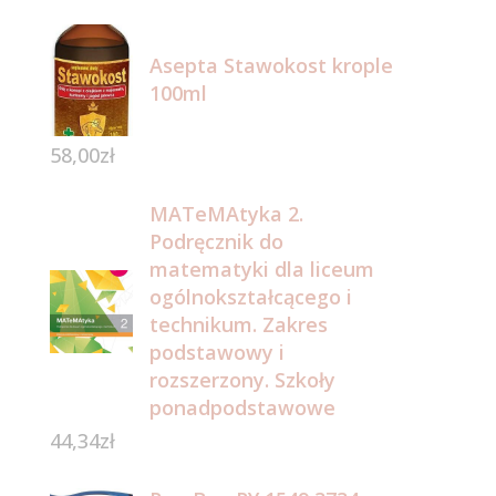
Asepta Stawokost krople
100ml
58,00
zł
MATeMAtyka 2.
Podręcznik do
matematyki dla liceum
ogólnokształcącego i
technikum. Zakres
podstawowy i
rozszerzony. Szkoły
ponadpodstawowe
44,34
zł