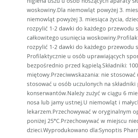
higiena uszu u osób noszących aparaty s
woskowiny.Dla niemowląt powyżej 3. miesią
niemowląt powyżej 3. miesiąca życia, dzie
rozpylić 1-2 dawki do każdego przewodu s
całkowitego usunięcia woskowiny.Profilak
rozpylić 1-2 dawki do każdego przewodu s
Profilaktycznie u osób uprawiających spo
bezpośrednio przed kąpielą.Składniki: 100%
miętowy.Przeciwwskazania: nie stosować 
stosować u osób uczulonych na składniki
konserwantów.Należy zużyć w ciągu 6 mie
nosa lub jamy ustnej.U niemowląt i małych
lekarzem.Przechowywać w oryginalnym o
poniżej 25°C.Przechowywać w miejscu ni
dzieci.Wyprodukowano dla:Synoptis Pharm