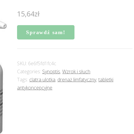
15,64
zł
Sprawdź sam!
SKU:
6e6f5fd1fc4c
Categories:
Synoptis
,
Wzrok i słuch
Tags:
clatra ulotka
,
drenaż limfatyczny
,
tabletki
antykoncepcyjne