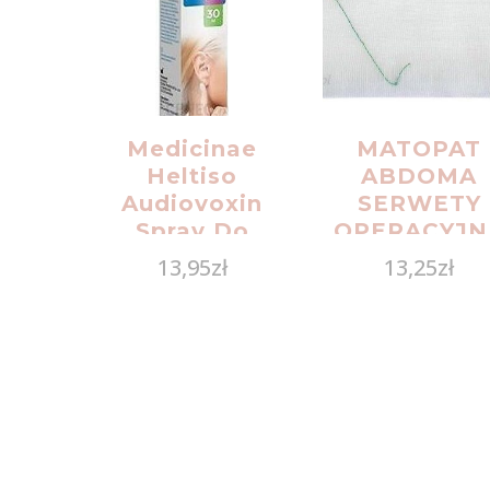
Medicinae
MATOPAT
Heltiso
ABDOMA
Audiovoxin
SERWETY
Spray Do
OPERACYJN
Higieny Uszu
JAŁOWE Z
13,95
zł
13,25
zł
30ml
NITKĄ RTG 
TASIEMKĄ
30X45CM 3
SZT.