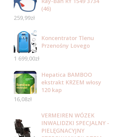
Ray-Ban RY 1549 3734
(46)
259,99
zł
Koncentrator Tlenu
Przenośny Lovego
1 699,00
zł
Hepatica BAMBOO
ekstrakt KRZEM włosy
120 kap
16,08
zł
VERMEIREN WÓZEK
INWALIDZKI SPECJALNY -
PIELĘGNACYJNY