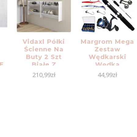
Vidaxl Półki
Margrom Mega
Ścienne Na
Zestaw
Buty 2 Szt
Wędkarski
E
Białe Z
Wędka
Połyskiem
Kołowrotek
210,99
zł
44,99
zł
I
80X18X60Cm
Akcesoria
806754