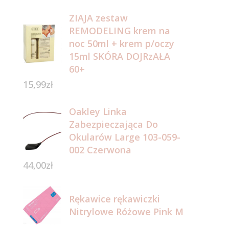
ZIAJA zestaw
REMODELING krem na
noc 50ml + krem p/oczy
15ml SKÓRA DOJRzAŁA
60+
15,99
zł
Oakley Linka
Zabezpieczająca Do
Okularów Large 103-059-
002 Czerwona
44,00
zł
Rękawice rękawiczki
Nitrylowe Różowe Pink M