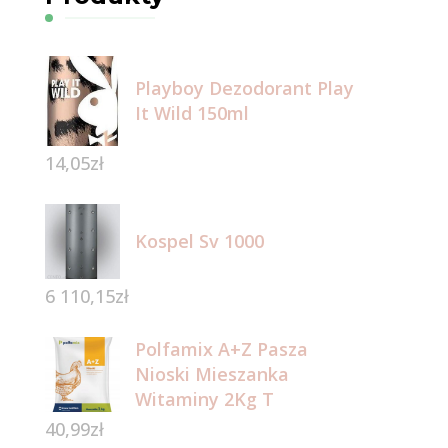
Playboy Dezodorant Play
It Wild 150ml
14,05
zł
Kospel Sv 1000
6 110,15
zł
Polfamix A+Z Pasza
Nioski Mieszanka
Witaminy 2Kg T
40,99
zł