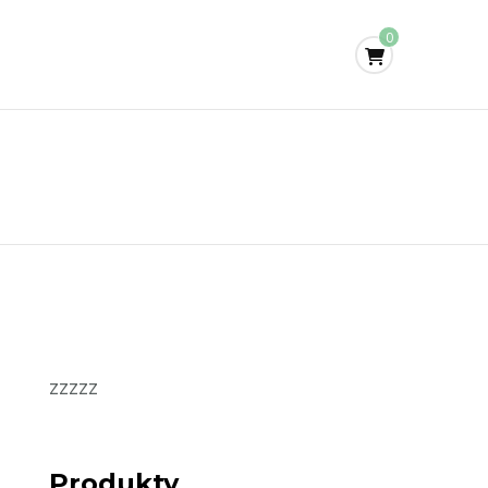
0
zzzzz
Produkty