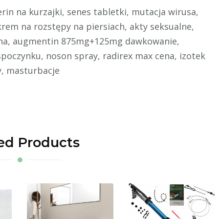
erin na kurzajki, senes tabletki, mutacja wirusa,
krem na rozstępy na piersiach, akty seksualne,
cena, augmentin 875mg+125mg dawkowanie,
spoczynku, noson spray, radirex max cena, izotek
y, masturbacje
ed Products