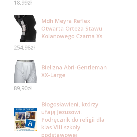
18,99
zł
Mdh Meyra Reflex
Otwarta Orteza Stawu
Kolanowego Czarna Xs
254,98
zł
Bielizna Abri-Gentleman
XX-Large
89,90
zł
Błogosławieni, którzy
ufają Jezusowi.
Podręcznik do religii dla
klas VIII szkoły
podstawowej