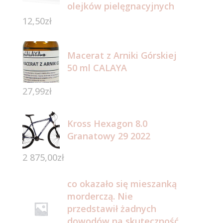
olejków pielęgnacyjnych
12,50
zł
Macerat z Arniki Górskiej
50 ml CALAYA
27,99
zł
Kross Hexagon 8.0
Granatowy 29 2022
2 875,00
zł
co okazało się mieszanką
morderczą. Nie
przedstawił żadnych
dowodów na skuteczność