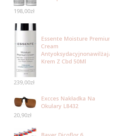
198,00
zł
Essente Moisture Premium
Cream
Antyoksydacyjnonawilżający
Krem Z Cbd 50Ml
239,00
zł
Excces Nakładka Na
Okulary L8432
20,90
zł
Bayer Dicoflor 6,