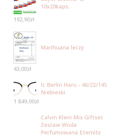
10x20kaps.
192,90
zł
Marihuana leczy
43,00
zł
Ic Berlin Haru - 46/22/145
Niebieski
1 849,00
zł
Calvin Klein Mix Giftset
Zestaw Woda
Perfumowana Eternity