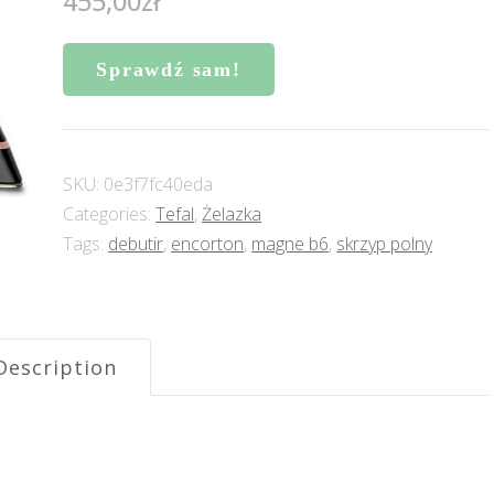
455,00
zł
Sprawdź sam!
SKU:
0e3f7fc40eda
Categories:
Tefal
,
Żelazka
Tags:
debutir
,
encorton
,
magne b6
,
skrzyp polny
Description