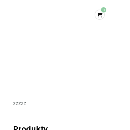
0
zzzzz
Produkty