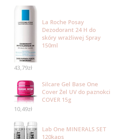
La Roche Posay
Dezodorant 24 H do
skóry wrażliwej Spray
150ml
43,79
zł
Silcare Gel Base One
Cover Żel UV do paznokci
COVER 15g
10,49
zł
Lab One MINERALS SET
120kaps