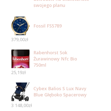
swojego planu
Fossil FS5789
379,00
zł
Rabenhorst Sok
Żurawinowy Nfc Bio
750ml
25,19
zł
Cybex Balios S Lux Navy
Blue Głęboko Spacerowy
3 148,00
zł