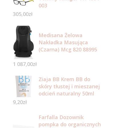
003
305,00
zł
Medisana Żelowa
Nakładka Masująca
(Czarna) Mcg 820 88995
1 087,00
zł
Ziaja BB Krem BB do
skóry tłustej i mieszanej
odcień naturalny 50ml
9,20
zł
Farfalla Dozownik
pompka do organicznych