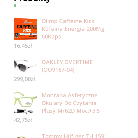
Olimp Caffeine Kick
Kofeina Energia 200Mg
60Kaps
16,45
zł
OAKLEY OVERTIME
(OO9167-04)
299,00
zł
Montana Asferyczne
Okulary Do Czytania
Plusy Mr62D Moc:+3.5
42,75
zł
Tommy Hilfiger TH 1591