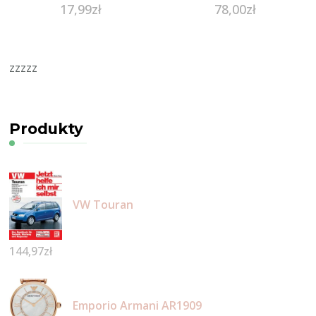
17,99
zł
78,00
zł
zzzzz
Produkty
VW Touran
144,97
zł
Emporio Armani AR1909