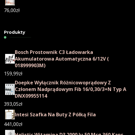
76,00
zł
Produkty
Bosch Prostownik C3 Ładowarka
Akumulatorowa Automatyczna 6/12V (
018999903M)
159,99
zł
Doepke Wyłącznik Różnicowoprądowy Z
Członem Nadprądowym Fib 16/0,30/3+N Typ A
DNX09955114
393,05
zł
Intesi Szafka Na Buty Z Półką Fila
441,00
zł
Holistic Witamina D3 2000 Iu 50 Mcg 360 Kaps.