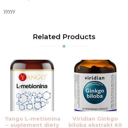
yyyyy
Related Products
Yango L-metionina
Viridian Ginkgo
– suplement diety
biloba ekstrakt 60