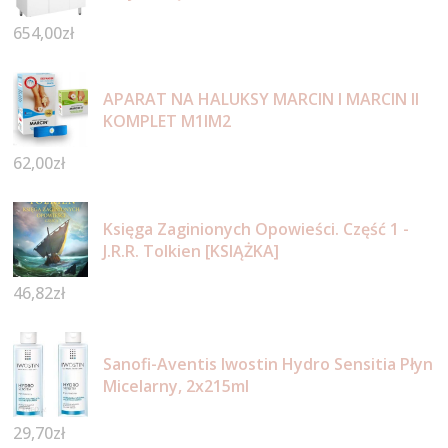
654,00
zł
APARAT NA HALUKSY MARCIN I MARCIN II
KOMPLET M1IM2
62,00
zł
Księga Zaginionych Opowieści. Część 1 -
J.R.R. Tolkien [KSIĄŻKA]
46,82
zł
Sanofi-Aventis Iwostin Hydro Sensitia Płyn
Micelarny, 2x215ml
29,70
zł