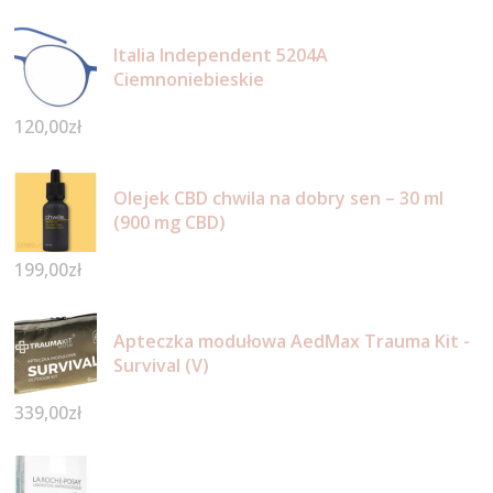
Italia Independent 5204A
Ciemnoniebieskie
120,00
zł
Olejek CBD chwila na dobry sen – 30 ml
(900 mg CBD)
199,00
zł
Apteczka modułowa AedMax Trauma Kit -
Survival (V)
339,00
zł