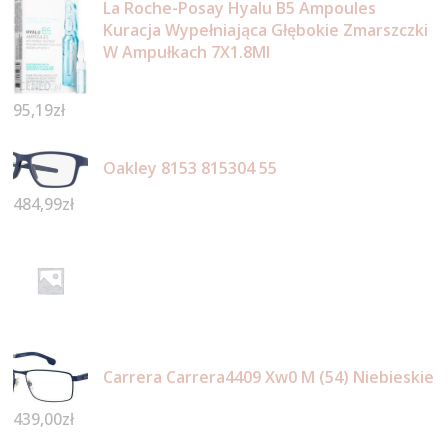
La Roche-Posay Hyalu B5 Ampoules
Kuracja Wypełniająca Głębokie Zmarszczki
W Ampułkach 7X1.8Ml
95,19
zł
Oakley 8153 815304 55
484,99
zł
Carrera Carrera4409 Xw0 M (54) Niebieskie
439,00
zł