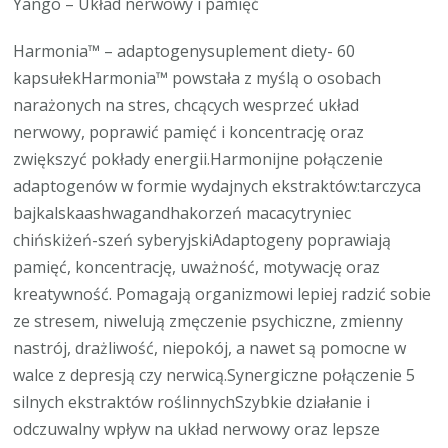
Yango – Układ nerwowy i pamięć
Harmonia™ – adaptogenysuplement diety- 60
kapsułekHarmonia™ powstała z myślą o osobach
narażonych na stres, chcących wesprzeć układ
nerwowy, poprawić pamięć i koncentrację oraz
zwiększyć pokłady energii.Harmonijne połączenie
adaptogenów w formie wydajnych ekstraktów:tarczyca
bajkalskaashwagandhakorzeń macacytryniec
chińskiżeń-szeń syberyjskiAdaptogeny poprawiają
pamięć, koncentrację, uważność, motywację oraz
kreatywność. Pomagają organizmowi lepiej radzić sobie
ze stresem, niwelują zmęczenie psychiczne, zmienny
nastrój, drażliwość, niepokój, a nawet są pomocne w
walce z depresją czy nerwicą.Synergiczne połączenie 5
silnych ekstraktów roślinnychSzybkie działanie i
odczuwalny wpływ na układ nerwowy oraz lepsze