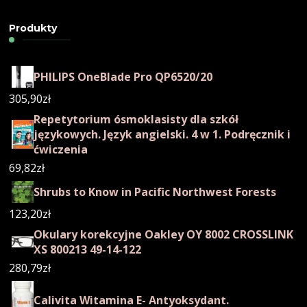
Produkty
PHILIPS OneBlade Pro QP6520/20
305,90
zł
Repetytorium ósmoklasisty dla szkół
językowych. Język angielski. 4 w 1. Podręcznik i
ćwiczenia
69,82
zł
Shrubs to Know in Pacific Northwest Forests
123,20
zł
Okulary korekcyjne Oakley OY 8002 CROSSLINK
XS 800213 49-14-122
280,79
zł
Calivita Witamina E- Antyoksydant.