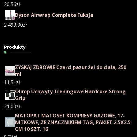
20,56
zł
Dyson Airwrap Complete Fuksja
2 499,00
zł
Produkty
ZYSKAJ ZDROWIE Czarci pazur żel do ciała, 250
ml
11,51
zł
Olimp Uchwyty Treningowe Hardcore Strong
Grip
21,00
zł
MATOPAT MATOSET KOMPRESY GAZOWE, 17-
NITKOWE, ZE ZNACZNIKIEM TAG, PAKIET 2.5X2.5
CM 10 SZT. 16