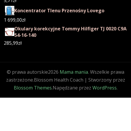
5,71
zł
Koncentrator Tlenu Przenośny Lovego
1 699,00
zł
Okulary korekcyjne Tommy Hilfiger TJ 0020 C9A
54-16-140
285,99
zł
© prawa autorskie2026
Mama mania
. Wszelkie prawa
zastrzeżone.
Blossom Health Coach | Stworzony przez
Blossom Themes
.Napędzane przez
WordPress
.