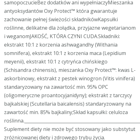
samopoczucieBez dodatków ani wypełniaczyMieszanka
antyoksydantów Oxy Protect™ która gwarantuje
zachowanie pełnej świeżości składnikówKapsułki
roślinne, delikatne dla żołądka, przyjazne wegetarianom
i weganomJAKOŚĆ, KTÓRA CZYNI CUDA.Składniki:
ekstrakt 10:1 z korzenia ashwagandhy (Withania
somnifera), ekstrakt 10:1 z korzenia maca (Lepidium
meyenii), ekstrakt 10:1 z cytryńca chińskiego
(Schisandra chinensis), mieszanka Oxy Protect™: kwas L-
askorbinowy, ekstrakt z pestek winogron (Vitis vinifera)
standaryzowany na zawartość min. 95% OPC
(oligomeryczne proantocyjanidyny); ekstrakt z tarczycy
bajkalskiej (Scutellaria baicalensis) standaryzowany na
zawartość min. 85% bajkaliny;Skład kapsułki: celuloza
roślinna.____________________________________________________
Suplement diety nie może być stosowany jako substytut
zróżnicowanej diety i zdrowego trybu życia.