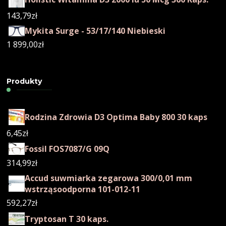
143,79
zł
Mykita Surge - 53/17/140 Niebieski
1 899,00
zł
Produkty
Rodzina Zdrowia D3 Optima Baby 800 30 kaps
6,45
zł
Fossil FOS7087/G 09Q
314,99
zł
Accud suwmiarka zegarowa 300/0,01 mm
wstrząsoodporna 101-012-11
592,27
zł
Tryptosan T 30 kaps.