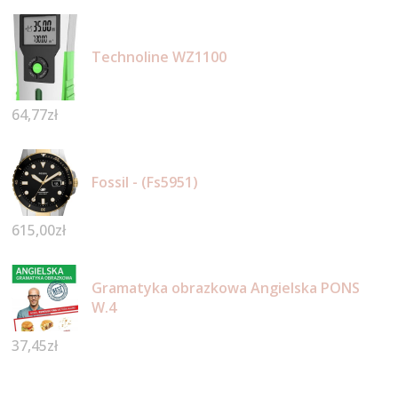
Technoline WZ1100
64,77
zł
Fossil - (Fs5951)
615,00
zł
Gramatyka obrazkowa Angielska PONS
W.4
37,45
zł