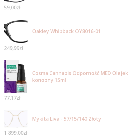
59,00
zł
Oakley Whipback OY8016-01
249,99
zł
Cosma Cannabis Odporność MED Olejek
konopny 15ml
77,17
zł
Mykita Liva - 57/15/140 Złoty
1 899,00
zł