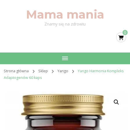
Mama mania
Znamy się na zdrowiu
0
Strona główna
Sklep
Yango
Yango Harmonia Kompleks
Adaptogenów 60 kaps