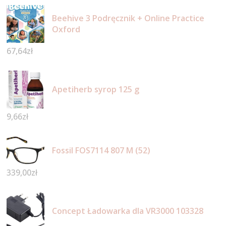
Beehive 3 Podręcznik + Online Practice
Oxford
67,64
zł
Apetiherb syrop 125 g
9,66
zł
Fossil FOS7114 807 M (52)
339,00
zł
Concept Ładowarka dla VR3000 103328