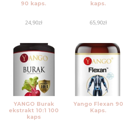
90 kaps.
kaps.
24,90
zł
65,90
zł
YANGO Burak
Yango Flexan 90
ekstrakt 10:1 100
Kaps.
kaps