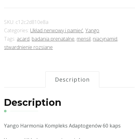
SKU:
c12c2d810e8a
Categories:
Układ nerwowy i pamięć
,
Yango
Tags:
acard
,
badania prenatalne
,
mensil
,
niacynamid
,
stwardnienie rozsiane
Description
Description
Yango Harmonia Kompleks Adaptogenów 60 kaps