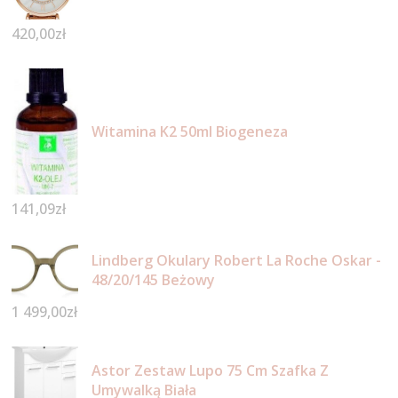
420,00
zł
Witamina K2 50ml Biogeneza
141,09
zł
Lindberg Okulary Robert La Roche Oskar -
48/20/145 Beżowy
1 499,00
zł
Astor Zestaw Lupo 75 Cm Szafka Z
Umywalką Biała