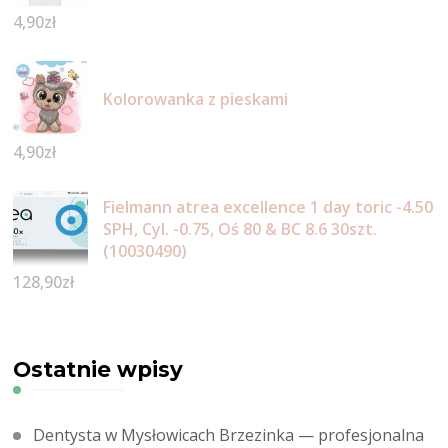
4,90
zł
Kolorowanka z pieskami
4,90
zł
Fielmann atrea excellence 1 day toric -4.50
SPH, Cyl. -0.75, Oś 80 & BC 8.6 30szt.
(10030490)
128,90
zł
Ostatnie wpisy
Dentysta w Mysłowicach Brzezinka — profesjonalna