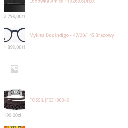
Lodówka Amica FY3269.6DFBX
2 799,00
zł
Mykita Doc Indigo - 47/20/145 Brązowy
1 899,00
zł
FOSSIL JF03190040
199,00
zł