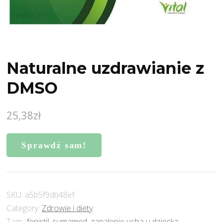
Naturalne uzdrawianie z
DMSO
25,38
zł
Sprawdź sam!
SKU:
a5b5f9db48ef
Category:
Zdrowie i diety
Tags:
fenistil
,
sumamed
,
zapalenie ucha u dziecka