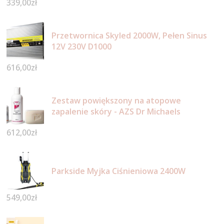
339,00
zł
Przetwornica Skyled 2000W, Pełen Sinus
12V 230V D1000
616,00
zł
Zestaw powiększony na atopowe
zapalenie skóry - AZS Dr Michaels
612,00
zł
Parkside Myjka Ciśnieniowa 2400W
549,00
zł