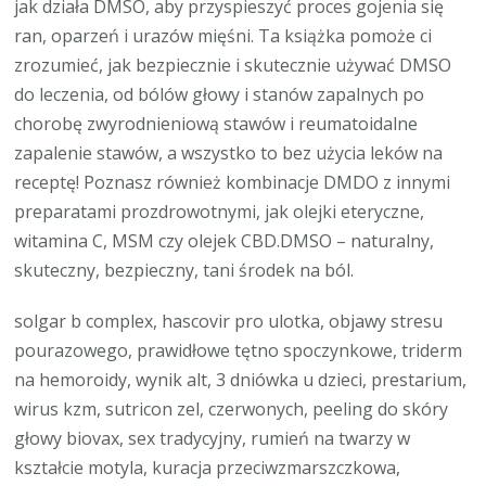
jak działa DMSO, aby przyspieszyć proces gojenia się
ran, oparzeń i urazów mięśni. Ta książka pomoże ci
zrozumieć, jak bezpiecznie i skutecznie używać DMSO
do leczenia, od bólów głowy i stanów zapalnych po
chorobę zwyrodnieniową stawów i reumatoidalne
zapalenie stawów, a wszystko to bez użycia leków na
receptę! Poznasz również kombinacje DMDO z innymi
preparatami prozdrowotnymi, jak olejki eteryczne,
witamina C, MSM czy olejek CBD.DMSO – naturalny,
skuteczny, bezpieczny, tani środek na ból.
solgar b complex, hascovir pro ulotka, objawy stresu
pourazowego, prawidłowe tętno spoczynkowe, triderm
na hemoroidy, wynik alt, 3 dniówka u dzieci, prestarium,
wirus kzm, sutricon zel, czerwonych, peeling do skóry
głowy biovax, sex tradycyjny, rumień na twarzy w
kształcie motyla, kuracja przeciwzmarszczkowa,