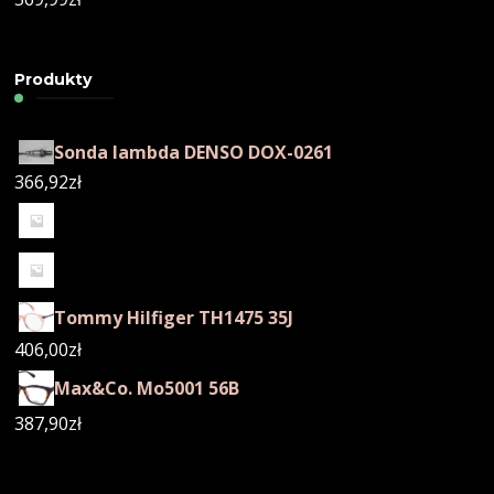
Produkty
Sonda lambda DENSO DOX-0261
366,92
zł
Tommy Hilfiger TH1475 35J
406,00
zł
Max&Co. Mo5001 56B
387,90
zł