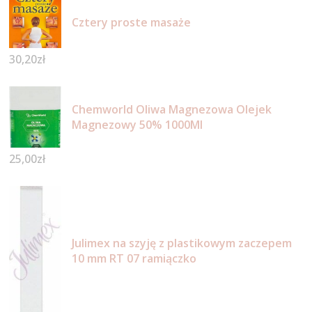
Cztery proste masaże
30,20
zł
Chemworld Oliwa Magnezowa Olejek
Magnezowy 50% 1000Ml
25,00
zł
Julimex na szyję z plastikowym zaczepem
10 mm RT 07 ramiączko