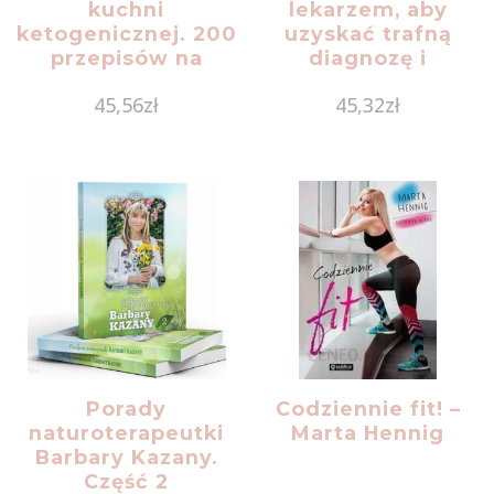
kuchni
lekarzem, aby
ketogenicznej. 200
uzyskać trafną
przepisów na
diagnozę i
proste dania i
właściwe leczenie.
45,56
zł
45,32
zł
dwutygodniowe
Odkryj lekarskie
plany posiłków,
mity i poznaj
które pomogą Ci
prawdę o swoim
wprowadzić
zdrowiu
zdrowy tryb życia
w stylu
Porady
Codziennie fit! –
naturoterapeutki
Marta Hennig
Barbary Kazany.
Część 2