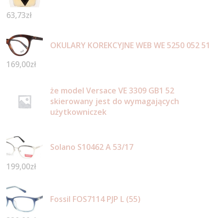
63,73
zł
OKULARY KOREKCYJNE WEB WE 5250 052 51
169,00
zł
że model Versace VE 3309 GB1 52
skierowany jest do wymagających
użytkowniczek
Solano S10462 A 53/17
199,00
zł
Fossil FOS7114 PJP L (55)