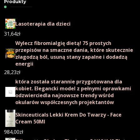
Produkty
Lasoterapia dla dzieci
31,64
zł
Wylecz fibromialgię dietą! 75 prostych
przepisów na smaczne dania, które skutecznie
złagodzą ból, usuną stany zapalne i dodadzą
energii
28,23
zł
która została starannie przygotowana dla
kobiet. Elegancki model z pełnymi oprawkami
odzwierciedla najnowsze trendy wśród
okularów współczesnych projektantów
Skinceuticals Lekki Krem Do Twarzy - Face
Cream 50Ml
984,00
zł