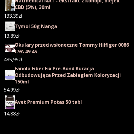
Natmedical NAT - ekstrakt z konopi, olejek
CBD (5%), 30ml
133,39
zł
Tymol 50g Nanga
13,89
zł
Okulary przeciwsłoneczne Tommy Hilfiger 0086
C9A 49 4S
485,99
zł
Fanola Fiber Fix Pre-Bond Kuracja
Odbudowująca Przed Zabiegiem Koloryzacji
150ml
54,99
zł
Avet Premium Potas 50 tabl
14,88
zł