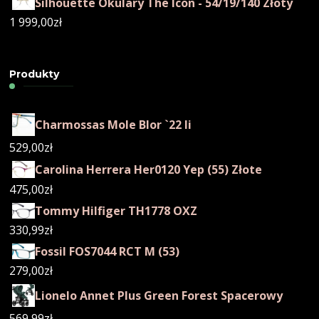
Silhouette Okulary The Icon - 54/19/140 Złoty
1 999,00
zł
Produkty
Charmossas Mole Blor `22 Ii
529,00
zł
Carolina Herrera Her0120 Yep (55) Złote
475,00
zł
Tommy Hilfiger TH1778 OXZ
330,99
zł
Fossil FOS7044 RCT M (53)
279,00
zł
Lionelo Annet Plus Green Forest Spacerowy
569,99
zł