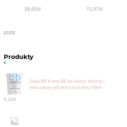
38,60
zł
13,97
zł
zzzzz
Produkty
Ziaja BB Krem BB do skóry tłustej i
mieszanej odcień naturalny 50ml
9,20
zł