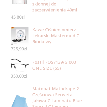
skłonnej do
zaczerwienienia 40ml
45,80
zł
Kawe Ciśnieniomierz
Lekarski Mastermed C
Biurkowy
725,99
zł
Fossil FOS7139/G 003
ONE SIZE (55)
350,00
zł
Matopat Matodrape 2-
Częściowa Serweta
Jałowa Z Laminatu Blue
Special Otworem I