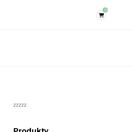
0
zzzzz
Produkty