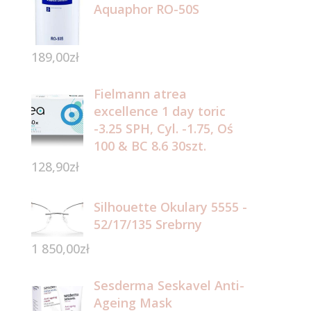
Aquaphor RO-50S
189,00
zł
Fielmann atrea
excellence 1 day toric
-3.25 SPH, Cyl. -1.75, Oś
100 & BC 8.6 30szt.
128,90
zł
Silhouette Okulary 5555 -
52/17/135 Srebrny
1 850,00
zł
Sesderma Seskavel Anti-
Ageing Mask