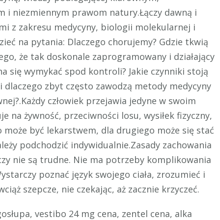
m i niezmiennym prawom natury.Łączy dawną i
i z zakresu medycyny, biologii molekularnej i
ieć na pytania: Dlaczego chorujemy? Gdzie tkwią
ego, że tak doskonale zaprogramowany i działający
na się wymykać spod kontroli? Jakie czynniki stoją
i dlaczego zbyt często zawodzą metody medycyny
wnej?.Każdy człowiek przejawia jedyne w swoim
je na żywność, przeciwności losu, wysiłek fizyczny,
ego może być lekarstwem, dla drugiego może się stać
ależy podchodzić indywidualnie.Zasady zachowania
czy nie są trudne. Nie ma potrzeby komplikowania
ystarczy poznać język swojego ciała, zrozumieć i
ciąż szepcze, nie czekając, aż zacznie krzyczeć.
osłupa, vestibo 24 mg cena, zentel cena, alka