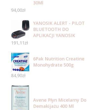
30Ml
94,00
zł
YANOSIK ALERT - PILOT
BLUETOOTH DO
APLIKACJI YANOSIK
191,11
zł
6Pak Nutrition Creatine
Monohydrate 500g
84,90
zł
Avene Płyn Micelarny Do
Demakijażu 400 Ml