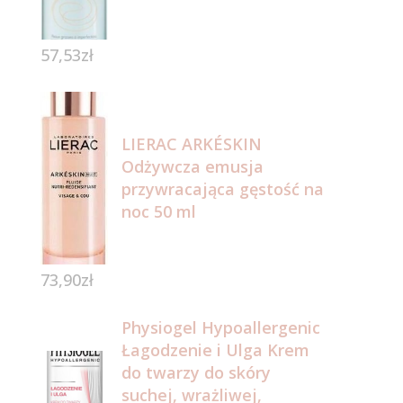
57,53
zł
LIERAC ARKÉSKIN
Odżywcza emusja
przywracająca gęstość na
noc 50 ml
73,90
zł
Physiogel Hypoallergenic
Łagodzenie i Ulga Krem
do twarzy do skóry
suchej, wrażliwej,