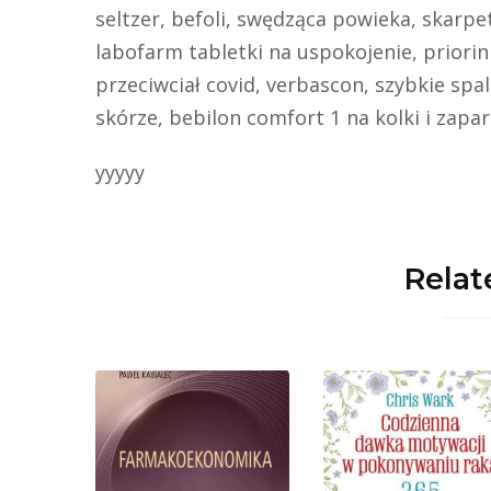
seltzer, befoli, swędząca powieka, skarpet
labofarm tabletki na uspokojenie, priori
przeciwciał covid, verbascon, szybkie spa
skórze, bebilon comfort 1 na kolki i zapar
yyyyy
Relat