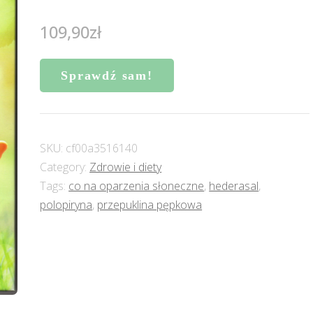
109,90
zł
Sprawdź sam!
SKU:
cf00a3516140
Category:
Zdrowie i diety
Tags:
co na oparzenia słoneczne
,
hederasal
,
polopiryna
,
przepuklina pępkowa