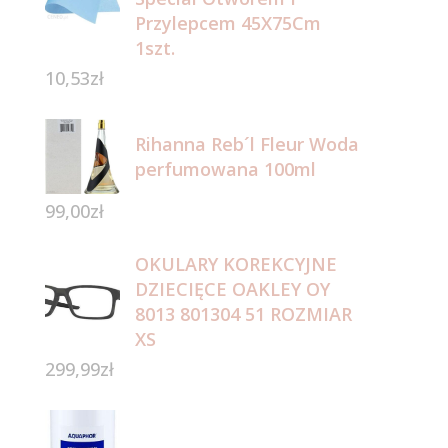
Przylepcem 45X75Cm
1szt.
10,53
zł
Rihanna Reb´l Fleur Woda
perfumowana 100ml
99,00
zł
OKULARY KOREKCYJNE
DZIECIĘCE OAKLEY OY
8013 801304 51 ROZMIAR
XS
299,99
zł