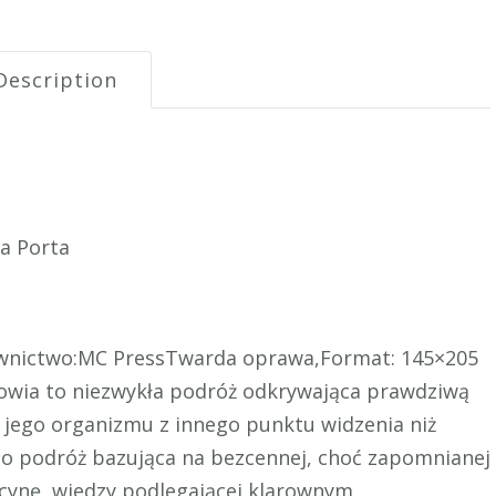
Description
la Porta
awnictwo:MC PressTwarda oprawa,Format: 145×205
owia to niezwykła podróż odkrywająca prawdziwą
 jego organizmu z innego punktu widzenia niż
To podróż bazująca na bezcennej, choć zapomnianej
cynę, wiedzy podlegającej klarownym,