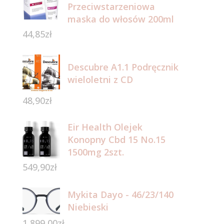
Przeciwstarzeniowa
maska do włosów 200ml
44,85
zł
Descubre A1.1 Podręcznik
wieloletni z CD
48,90
zł
Eir Health Olejek
Konopny Cbd 15 No.15
1500mg 2szt.
549,90
zł
Mykita Dayo - 46/23/140
Niebieski
1 899,00
zł