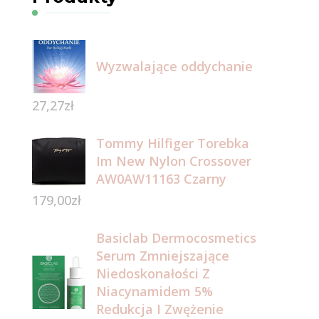
Wyzwalające oddychanie
27,27
zł
Tommy Hilfiger Torebka
Im New Nylon Crossover
AW0AW11163 Czarny
179,00
zł
Basiclab Dermocosmetics
Serum Zmniejszające
Niedoskonałości Z
Niacynamidem 5%
Redukcja I Zwężenie