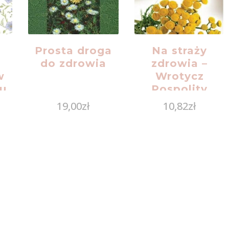
Prosta droga
Na straży
do zdrowia
zdrowia –
w
Wrotycz
u
Pospolity
19,00
zł
10,82
zł
gą
z
a