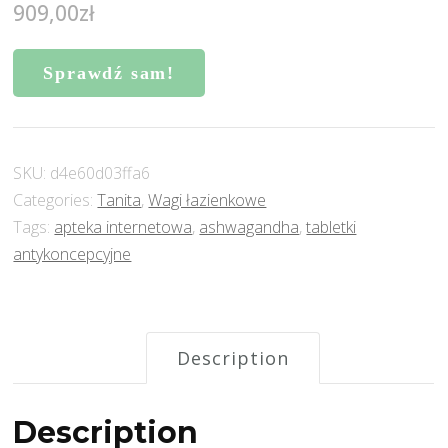
909,00
zł
Sprawdź sam!
SKU:
d4e60d03ffa6
Categories:
Tanita
,
Wagi łazienkowe
Tags:
apteka internetowa
,
ashwagandha
,
tabletki
antykoncepcyjne
Description
Description