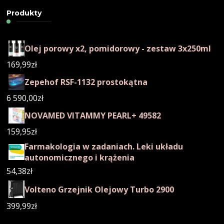
Produkty
Olej porowy x2, pomidorowy - zestaw 3x250ml
169,99
zł
Zepehof RSF-1132 prostokątna
6 590,00
zł
NOVAMED VITAMMY PEARL+ 49582
159,95
zł
Farmakologia w zadaniach. Leki układu
autonomicznego i krążenia
54,38
zł
Volteno Grzejnik Olejowy Turbo 2900
399,99
zł