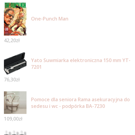
One-Punch Man
42,20
zł
Yato Suwmiarka elektroniczna 150 mm YT-
7201
76,30
zł
Pomoce dla seniora Rama asekuracyjna do
sedesu i wc - podpórka BA-7230
109,00
zł