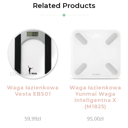
Related Products
Waga łazienkowa
Waga łazienkowa
Vesta EBS01
Yunmai Waga
Inteligentna X
(M1825)
59,99
zł
95,00
zł