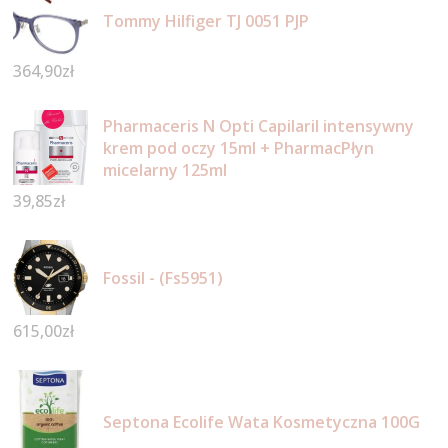
Tommy Hilfiger TJ 0051 PJP
364,90
zł
Pharmaceris N Opti Capilaril intensywny
krem pod oczy 15ml + PharmacPłyn
micelarny 125ml
39,85
zł
Fossil - (Fs5951)
615,00
zł
Septona Ecolife Wata Kosmetyczna 100G