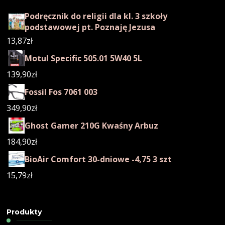
Podręcznik do religii dla kl. 3 szkoły
podstawowej pt. Poznaję Jezusa
13,87
zł
Motul Specific 505.01 5W40 5L
139,90
zł
Fossil Fos 7061 003
349,90
zł
Ghost Gamer 210G Kwaśny Arbuz
184,90
zł
BioAir Comfort 30-dniowe -4,75 3 szt
15,79
zł
Produkty