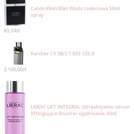
Calvin Klein Man Woda toaletowa 50ml
spray
63,34
zł
Karcher CV 38/2 1.033-335.0
2 100,00
zł
LIERAC LIFT INTEGRAL Ultraaktywne serum
liftingujące Booster ujędrniania 30ml