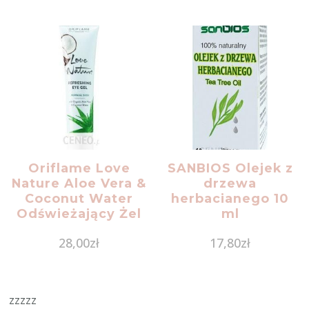
Oriflame Love
SANBIOS Olejek z
Nature Aloe Vera &
drzewa
Coconut Water
herbacianego 10
Odświeżający Żel
ml
Pod Oczy 15 Ml
28,00
zł
17,80
zł
zzzzz