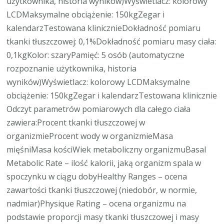
użytkownika, historia wyników)Wyświetlacz: kolorowy
LCDMaksymalne obciążenie: 150kgZegar i
kalendarzTestowana klinicznieDokładność pomiaru
tkanki tłuszczowej: 0,1%Dokładność pomiaru masy ciała:
0,1kgKolor: szaryPamięć: 5 osób (automatyczne
rozpoznanie użytkownika, historia
wyników)Wyświetlacz: kolorowy LCDMaksymalne
obciążenie: 150kgZegar i kalendarzTestowana klinicznie
Odczyt parametrów pomiarowych dla całego ciała
zawiera:Procent tkanki tłuszczowej w
organizmieProcent wody w organizmieMasa
mięśniMasa kościWiek metaboliczny organizmuBasal
Metabolic Rate – ilość kalorii, jaką organizm spala w
spoczynku w ciągu dobyHealthy Ranges – ocena
zawartości tkanki tłuszczowej (niedobór, w normie,
nadmiar)Physique Rating – ocena organizmu na
podstawie proporcji masy tkanki tłuszczowej i masy