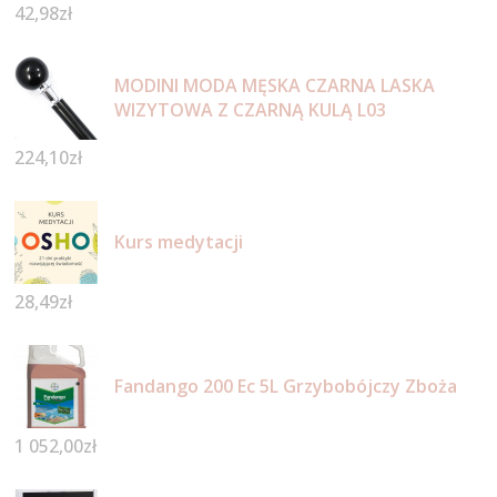
42,98
zł
MODINI MODA MĘSKA CZARNA LASKA
WIZYTOWA Z CZARNĄ KULĄ L03
224,10
zł
Kurs medytacji
28,49
zł
Fandango 200 Ec 5L Grzybobójczy Zboża
1 052,00
zł