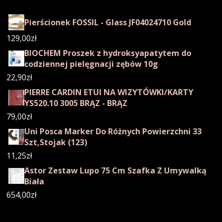
Pierścionek FOSSIL - Glass JF04024710 Gold
129,00
zł
BIOCHEM Proszek z hydroksyapatytem do
codziennej pielęgnacji zębów 10g
22,90
zł
PIERRE CARDIN ETUI NA WIZYTÓWKI/KARTY
YS520.10 3005 BRĄZ - BRĄZ
79,00
zł
Uni Posca Marker Do Różnych Powierzchni 33
Szt,Stojak (123)
11,25
zł
Astor Zestaw Lupo 75 Cm Szafka Z Umywalką
Biała
654,00
zł