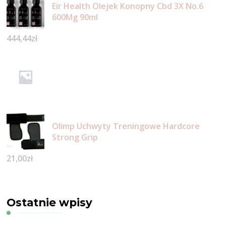
Eir Health Olejek Konopny Cbd 3X No.6
600Mg 90ml
444,44
zł
Olimp Uchwyty Treningowe Hardcore
Strong Grip
21,00
zł
Ostatnie wpisy