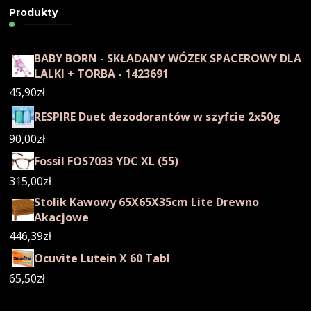
Produkty
BABY BORN - SKŁADANY WÓZEK SPACEROWY DLA
LALKI + TORBA - 1423691
45,90
zł
RESPIRE Duet dezodorantów w szyfcie 2x50g
90,00
zł
Fossil FOS7033 YDC XL (55)
315,00
zł
Stolik Kawowy 65X65X35cm Lite Drewno
Akacjowe
446,39
zł
Ocuvite Lutein X 60 Tabl
65,50
zł