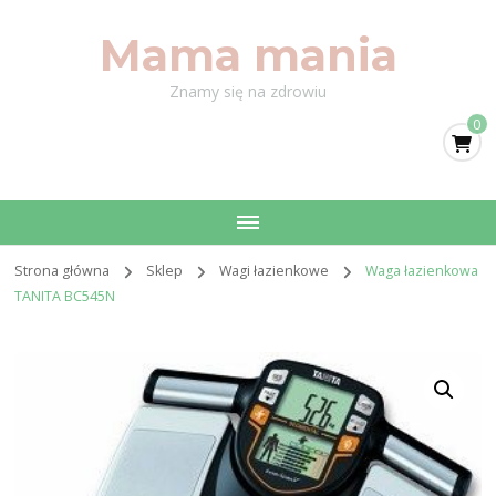
Mama mania
Znamy się na zdrowiu
0
Strona główna
Sklep
Wagi łazienkowe
Waga łazienkowa
TANITA BC545N