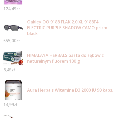
124,49
zł
Oakley OO 9188 FLAK 2.0 XL 9188F4
ELECTRIC PURPLE SHADOW CAMO prizm
black
555,00
zł
HIMALAYA HERBALS pasta do zębów z
naturalnym fluorem 100 g
8,45
zł
Aura Herbals Witamina D3 2000 IU 90 kaps.
14,99
zł