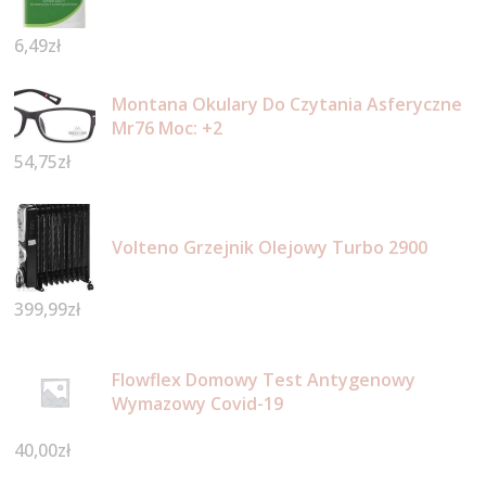
6,49
zł
Montana Okulary Do Czytania Asferyczne
Mr76 Moc: +2
54,75
zł
Volteno Grzejnik Olejowy Turbo 2900
399,99
zł
Flowflex Domowy Test Antygenowy
Wymazowy Covid-19
40,00
zł