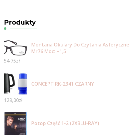
Produkty
Montana Okulary Do Czytania Asferyczne
Mr76 Moc: +1,5
54,75
zł
CONCEPT RK-2341 CZARNY
129,00
zł
Potop Część 1-2 (2XBLU-RAY)