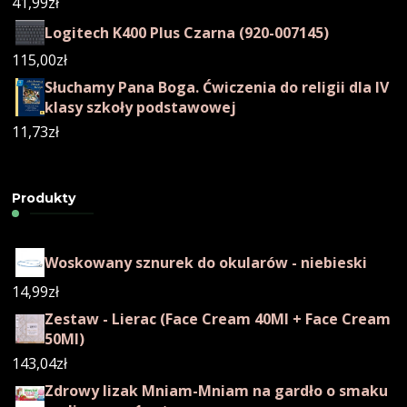
41,99
zł
Logitech K400 Plus Czarna (920-007145)
115,00
zł
Słuchamy Pana Boga. Ćwiczenia do religii dla IV
klasy szkoły podstawowej
11,73
zł
Produkty
Woskowany sznurek do okularów - niebieski
14,99
zł
Zestaw - Lierac (Face Cream 40Ml + Face Cream
50Ml)
143,04
zł
Zdrowy lizak Mniam-Mniam na gardło o smaku