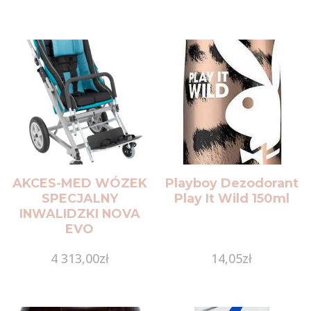
AKCES-MED WÓZEK
Playboy Dezodorant
SPECJALNY
Play It Wild 150ml
INWALIDZKI NOVA
EVO
4 313,00
zł
14,05
zł