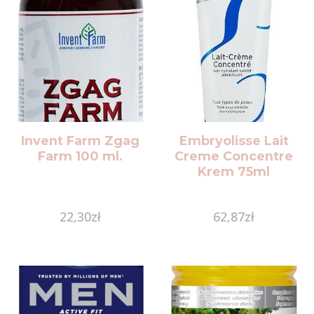
Invent Farm Zgag
Embryolisse Lait
Farm 100 ml.
Creme Concentre
Krem 75ml
22,30
zł
62,87
zł