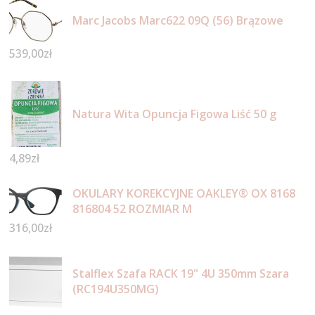
Marc Jacobs Marc622 09Q (56) Brązowe
539,00
zł
Natura Wita Opuncja Figowa Liść 50 g
4,89
zł
OKULARY KOREKCYJNE OAKLEY® OX 8168
816804 52 ROZMIAR M
316,00
zł
Stalflex Szafa RACK 19" 4U 350mm Szara
(RC194U350MG)