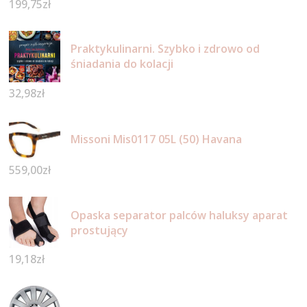
199,75
zł
Praktykulinarni. Szybko i zdrowo od
śniadania do kolacji
32,98
zł
Missoni Mis0117 05L (50) Havana
559,00
zł
Opaska separator palców haluksy aparat
prostujący
19,18
zł