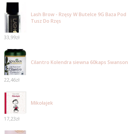
Lash Brow - Rzęsy W Butelce 9G Baza Pod
Tusz Do Rzęs
33,99
zł
Cilantro Kolendra siewna 60kaps Swanson
22,46
zł
Mikołajek
17,23
zł