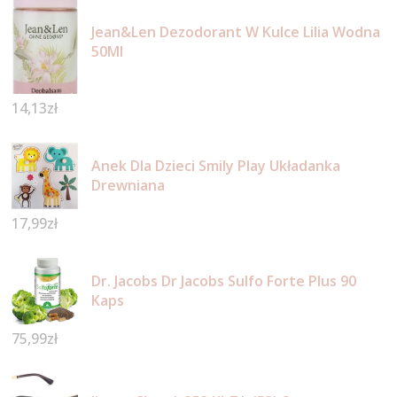
Jean&Len Dezodorant W Kulce Lilia Wodna
50Ml
14,13
zł
Anek Dla Dzieci Smily Play Układanka
Drewniana
17,99
zł
Dr. Jacobs Dr Jacobs Sulfo Forte Plus 90
Kaps
75,99
zł