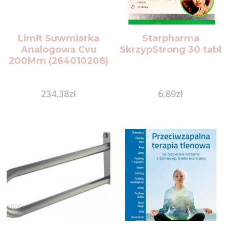
Limit Suwmiarka
Starpharma
Analogowa Cvu
SkrzypStrong 30 tabl
200Mm (264010208)
234,38
zł
6,89
zł