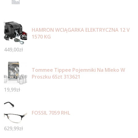
HAMRON WCIĄGARKA ELEKTRYCZNA 12 V
1570 KG
449,00
zł
Tommee Tippee Pojemniki Na Mleko W
Proszku 6Szt 313621
19,99
zł
FOSSIL 7059 RHL
629,99
zł