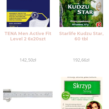
TENA Men Active Fit
Starlife Kudzu Star,
Level 2 6x20szt
60 tbl
142,50
zł
192,66
zł