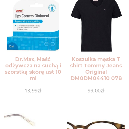
Dr.Max, Maść
Koszulka męska T
odżywcza na suchą i
shirt Tommy Jeans
szorstką skórę ust 10
Original
ml
DM0DM04410 078
13,99
zł
99,00
zł