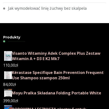
Jak wymodelować linię żuchwy bez skalpela
Produkty
Visanto Witaminy Adek Complex Plus Zestaw
Witamin A + D3 E K2 Mk7
110,00
zł
Kérastase Specifique Bain Prevention Frequent
Use Shampoo szampon 250ml
84,00
zł
Moyu Pralka Składana Folding Portable White
399,00
zł