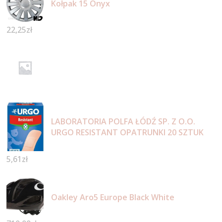
Kołpak 15 Onyx
22,25
zł
LABORATORIA POLFA ŁÓDŹ SP. Z O.O.
URGO RESISTANT OPATRUNKI 20 SZTUK
5,61
zł
Oakley Aro5 Europe Black White