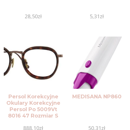
28,50
zł
5,31
zł
Persol Korekcyjne
MEDISANA NP860
Okulary Korekcyjne
Persol Po 5009Vt
8016 47 Rozmiar S
888,10
zł
50,31
zł