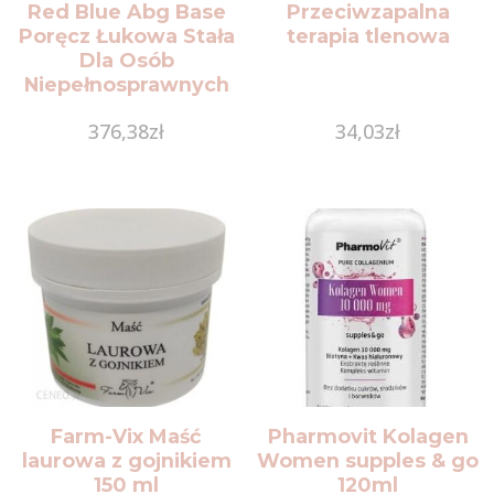
Red Blue Abg Base
Przeciwzapalna
Poręcz Łukowa Stała
terapia tlenowa
Dla Osób
Niepełnosprawnych
Mat 60Cm
376,38
zł
34,03
zł
(C292302020)
Farm-Vix Maść
Pharmovit Kolagen
laurowa z gojnikiem
Women supples & go
150 ml
120ml