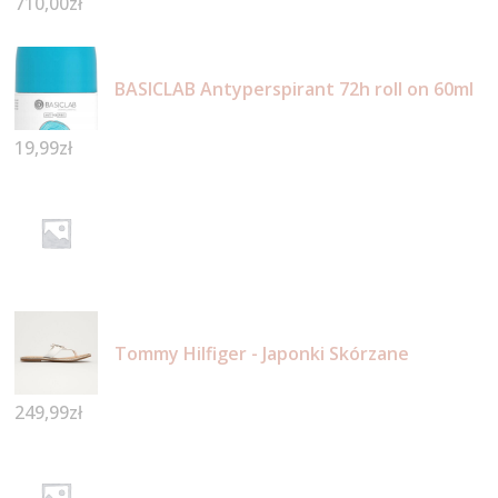
710,00
zł
BASICLAB Antyperspirant 72h roll on 60ml
19,99
zł
Tommy Hilfiger - Japonki Skórzane
249,99
zł