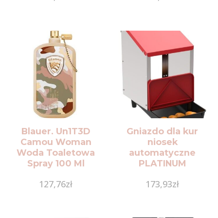
Blauer. Un1T3D
Gniazdo dla kur
Camou Woman
niosek
Woda Toaletowa
automatyczne
Spray 100 Ml
PLATINUM
pojedyncze z
127,76
zł
173,93
zł
pojemnikiem na jajka