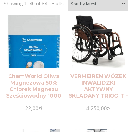
Showing 1–40 of 84 results
ChemWorld Oliwa
VERMEIREN WÓZEK
Magnezowa 50%
INWALIDZKI
Chlorek Magnezu
AKTYWNY
Sześciowodny 1000
SKŁADANY TRIGO T –
ml
NFZ
22,00
zł
4 250,00
zł