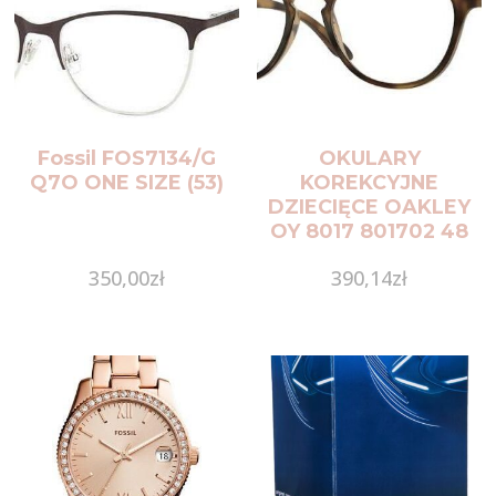
Fossil FOS7134/G
OKULARY
Q7O ONE SIZE (53)
KOREKCYJNE
DZIECIĘCE OAKLEY
OY 8017 801702 48
ROZMIAR XS
350,00
zł
390,14
zł