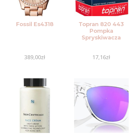
Fossil Es4318
Topran 820 443
Pompka
Spryskiwacza
389,00
zł
17,16
zł