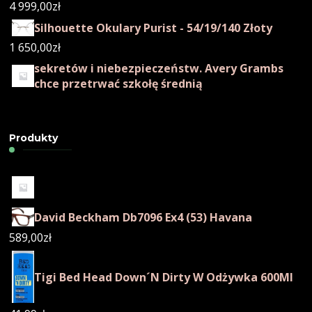
4 999,00
zł
Silhouette Okulary Purist - 54/19/140 Złoty
1 650,00
zł
sekretów i niebezpieczeństw. Avery Grambs
chce przetrwać szkołę średnią
Produkty
David Beckham Db7096 Ex4 (53) Havana
589,00
zł
Tigi Bed Head Down´N Dirty W Odżywka 600Ml