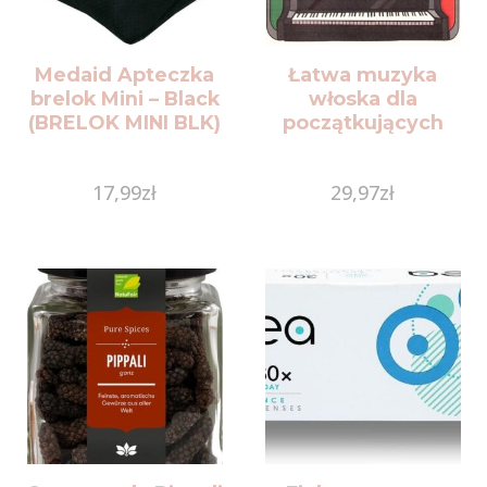
Medaid Apteczka
Łatwa muzyka
brelok Mini – Black
włoska dla
(BRELOK MINI BLK)
początkujących
17,99
zł
29,97
zł