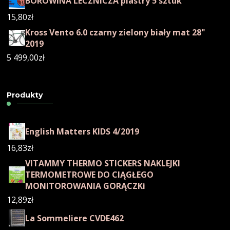
BOROWINA LECZNICZA plastry 5 sztuk
15,80
zł
Kross Vento 6.0 czarny zielony biały mat 28"
2019
5 499,00
zł
Produkty
English Matters KIDS 4/2019
16,83
zł
VITAMMY THERMO STICKERS NAKLEJKI
TERMOMETROWE DO CIĄGŁEGO
MONITOROWANIA GORĄCZKi
12,89
zł
La Sommeliere CVDE462