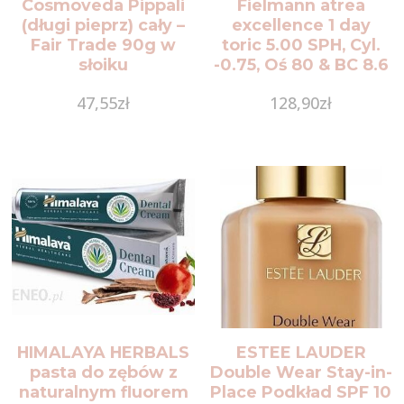
Cosmoveda Pippali
Fielmann atrea
(długi pieprz) cały –
excellence 1 day
Fair Trade 90g w
toric 5.00 SPH, Cyl.
słoiku
-0.75, Oś 80 & BC 8.6
30szt. (10029650)
47,55
zł
128,90
zł
HIMALAYA HERBALS
ESTEE LAUDER
pasta do zębów z
Double Wear Stay-in-
naturalnym fluorem
Place Podkład SPF 10