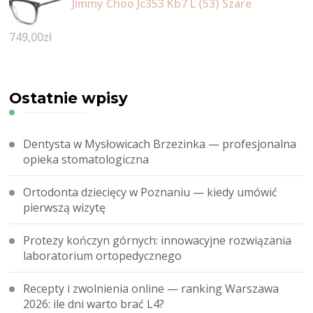
Jimmy Choo Jc353 Kb7 L (53) Szare
749,00
zł
Ostatnie wpisy
Dentysta w Mysłowicach Brzezinka — profesjonalna
opieka stomatologiczna
Ortodonta dziecięcy w Poznaniu — kiedy umówić
pierwszą wizytę
Protezy kończyn górnych: innowacyjne rozwiązania
laboratorium ortopedycznego
Recepty i zwolnienia online — ranking Warszawa
2026: ile dni warto brać L4?