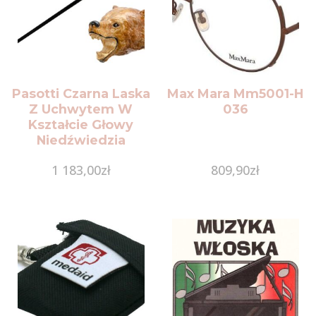
Pasotti Czarna Laska
Max Mara Mm5001-H
Z Uchwytem W
036
Kształcie Głowy
Niedźwiedzia
1 183,00
zł
809,90
zł