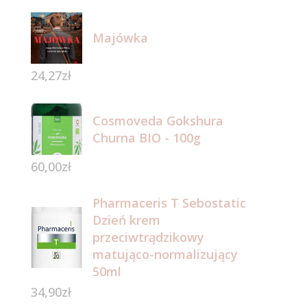
Majówka
24,27
zł
Cosmoveda Gokshura
Churna BIO - 100g
60,00
zł
Pharmaceris T Sebostatic
Dzień krem
przeciwtrądzikowy
matująco-normalizujący
50ml
34,90
zł