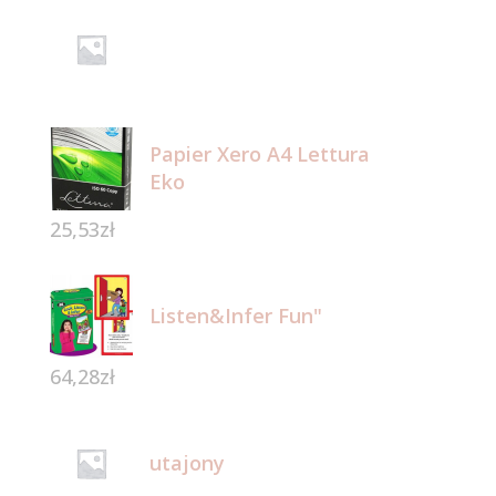
Papier Xero A4 Lettura
Eko
25,53
zł
Listen&Infer Fun"
64,28
zł
utajony