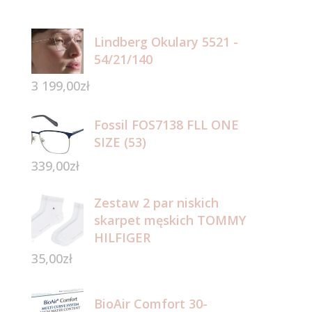
Lindberg Okulary 5521 -
54/21/140
3 199,00
zł
Fossil FOS7138 FLL ONE
SIZE (53)
339,00
zł
Zestaw 2 par niskich
skarpet męskich TOMMY
HILFIGER
35,00
zł
BioAir Comfort 30-