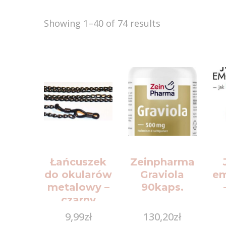
Showing 1–40 of 74 results
Łańcuszek
Zeinpharma
do okularów
Graviola
em
metalowy –
90kaps.
czarny
p
9,99
zł
130,20
zł