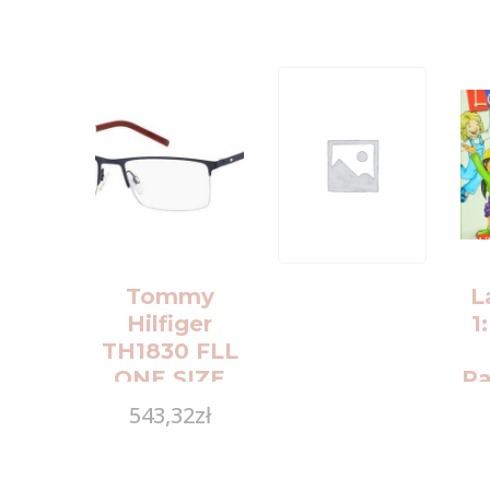
Tommy
L
Hilfiger
1
TH1830 FLL
ONE SIZE
Pa
(56)
N
543,32
zł
St
W