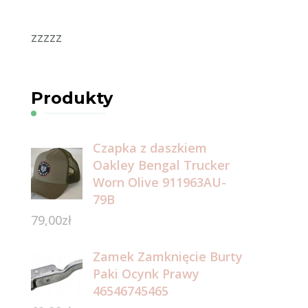
zzzzz
Produkty
Czapka z daszkiem
Oakley Bengal Trucker
Worn Olive 911963AU-
79B
79,00
zł
Zamek Zamknięcie Burty
Paki Ocynk Prawy
46546745465