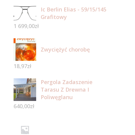
Ic Berlin Elias - 59/15/145
Grafitowy
1 699,00
zł
Zwyciężyć chorobę
18,97
zł
Pergola Zadaszenie
Tarasu Z Drewna I
Poliwęglanu
640,00
zł