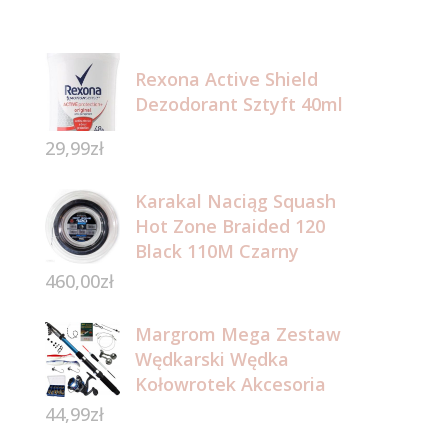
Rexona Active Shield
Dezodorant Sztyft 40ml
29,99
zł
Karakal Naciąg Squash
Hot Zone Braided 120
Black 110M Czarny
460,00
zł
Margrom Mega Zestaw
Wędkarski Wędka
Kołowrotek Akcesoria
44,99
zł