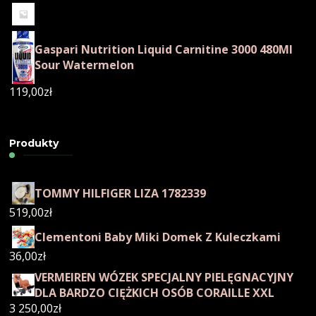
Gaspari Nutrition Liquid Carnitine 3000 480Ml
Sour Watermelon
119,00
zł
Produkty
TOMMY HILFIGER LIZA 1782339
519,00
zł
Clementoni Baby Miki Domek Z Kuleczkami
36,00
zł
VERMEIREN WÓZEK SPECJALNY PIELĘGNACYJNY
DLA BARDZO CIĘŻKICH OSÓB CORAILLE XXL
3 250,00
zł