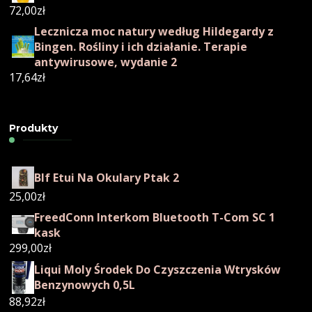
72,00
zł
Lecznicza moc natury według Hildegardy z
Bingen. Rośliny i ich działanie. Terapie
antywirusowe, wydanie 2
17,64
zł
Produkty
Blf Etui Na Okulary Ptak 2
25,00
zł
FreedConn Interkom Bluetooth T-Com SC 1
kask
299,00
zł
Liqui Moly Środek Do Czyszczenia Wtrysków
Benzynowych 0,5L
88,92
zł