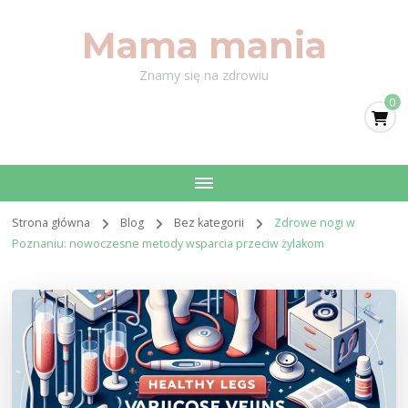
Mama mania
Znamy się na zdrowiu
0
Strona główna
Blog
Bez kategorii
Zdrowe nogi w
Poznaniu: nowoczesne metody wsparcia przeciw żylakom