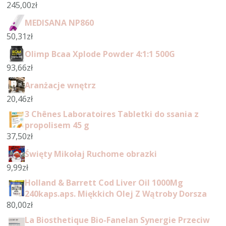
245,00
zł
MEDISANA NP860
50,31
zł
Olimp Bcaa Xplode Powder 4:1:1 500G
93,66
zł
Aranżacje wnętrz
20,46
zł
3 Chênes Laboratoires Tabletki do ssania z
propolisem 45 g
37,50
zł
Święty Mikołaj Ruchome obrazki
9,99
zł
Holland & Barrett Cod Liver Oil 1000Mg
240kaps.aps. Miękkich Olej Z Wątroby Dorsza
80,00
zł
La Biosthetique Bio-Fanelan Synergie Przeciw