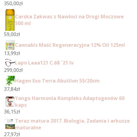
350,00
zł
Carska Zakwas z Nawłoci na Drogi Moczowe
500 ml
59,00
zł
Cannabis Maść Regeneracyjna 12% Oil 125ml
13,99
zł
Lapo Laaa121 C.68 `21 Iv
299,00
zł
Hagen Exo Terra Abutilon 55/20cm
37,84
zł
Yango Harmonia Kompleks Adaptogenów 60
kaps
36,15
zł
Teraz matura 2017. Biologia. Zadania i arkusze
maturalne
27,97
zł