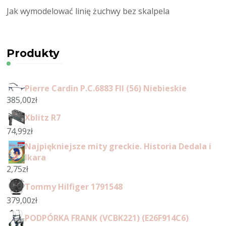
Jak wymodelować linię żuchwy bez skalpela
Produkty
Pierre Cardin P.C.6883 Fll (56) Niebieskie
385,00
zł
Xblitz R7
74,99
zł
Najpiękniejsze mity greckie. Historia Dedala i
Ikara
2,75
zł
Tommy Hilfiger 1791548
379,00
zł
PODPÓRKA FRANK (VCBK221) (E26F914C6)