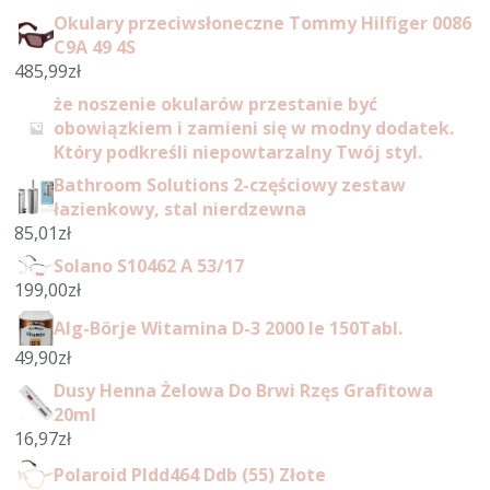
Okulary przeciwsłoneczne Tommy Hilfiger 0086
C9A 49 4S
485,99
zł
że noszenie okularów przestanie być
obowiązkiem i zamieni się w modny dodatek.
Który podkreśli niepowtarzalny Twój styl.
Bathroom Solutions 2-częściowy zestaw
łazienkowy, stal nierdzewna
85,01
zł
Solano S10462 A 53/17
199,00
zł
Alg-Börje Witamina D-3 2000 Ie 150Tabl.
49,90
zł
Dusy Henna Żelowa Do Brwi Rzęs Grafitowa
20ml
16,97
zł
Polaroid Pldd464 Ddb (55) Złote