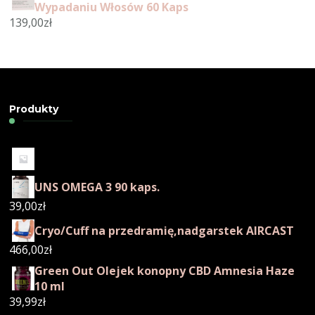
Wypadaniu Włosów 60 Kaps
139,00
zł
Produkty
UNS OMEGA 3 90 kaps.
39,00
zł
Cryo/Cuff na przedramię,nadgarstek AIRCAST
466,00
zł
Green Out Olejek konopny CBD Amnesia Haze
10 ml
39,99
zł