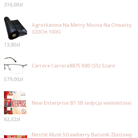
316,00
zł
Agrotkanina Na Metry Mocna Na Chwasty
320Cm 100G
13,80
zł
Carrera Carrera8875 R80 (55) Szare
579,00
zł
New Enterprise B1 SB (edycja wieloletnia)
62,32
zł
Nestlé Musli Strawberry Batonik Zbożowy