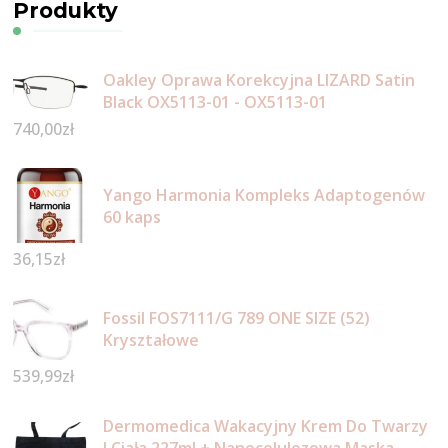
Produkty
Oakley Oprawa Korekcyjna LIZARD Satin
Black OX5113-01 - OX5113-01
740,00
zł
Yango Harmonia Kompleks Adaptogenów
60 kaps
36,15
zł
Fossil FOS7111/G 789 ONE SIZE (52)
Kryształowe
539,99
zł
Dermomedica Wakacyjny Krem Do Twarzy