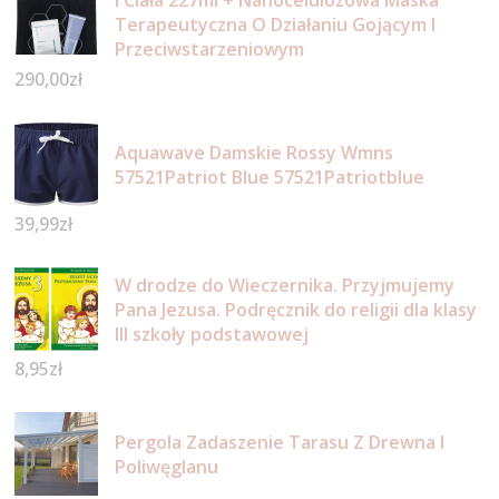
I Ciała 227ml + Nanocelulozowa Maska
Terapeutyczna O Działaniu Gojącym I
Przeciwstarzeniowym
290,00
zł
Aquawave Damskie Rossy Wmns
57521Patriot Blue 57521Patriotblue
39,99
zł
W drodze do Wieczernika. Przyjmujemy
Pana Jezusa. Podręcznik do religii dla klasy
III szkoły podstawowej
8,95
zł
Pergola Zadaszenie Tarasu Z Drewna I
Poliwęglanu