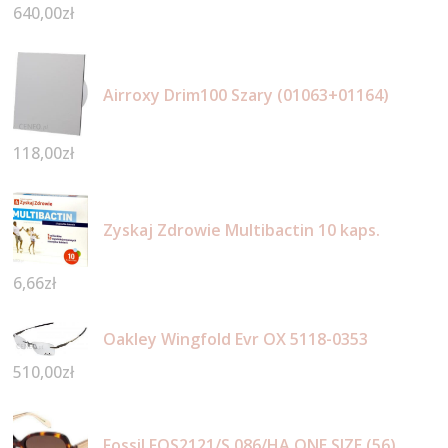
640,00
zł
Airroxy Drim100 Szary (01063+01164)
118,00
zł
Zyskaj Zdrowie Multibactin 10 kaps.
6,66
zł
Oakley Wingfold Evr OX 5118-0353
510,00
zł
Fossil FOS2121/S 086/HA ONE SIZE (56)