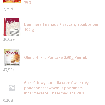
35G
2,29
zł
Demmers Teehaus Klasyczny rooibos bio
100 g
30,05
zł
Olimp Hi Pro Pancake 0,9Kg Piernik
47,50
zł
6-częściowy kurs dla uczniów szkoły
ponadpodstawowej z poziomami
Intermediate i Intermediate Plus
0,20
zł