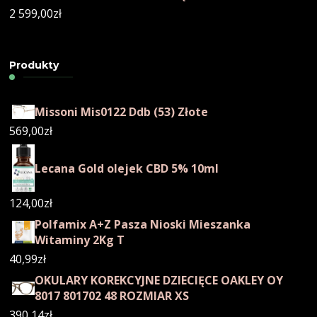
2 599,00
zł
Produkty
Missoni Mis0122 Ddb (53) Złote
569,00
zł
Lecana Gold olejek CBD 5% 10ml
124,00
zł
Polfamix A+Z Pasza Nioski Mieszanka
Witaminy 2Kg T
40,99
zł
OKULARY KOREKCYJNE DZIECIĘCE OAKLEY OY
8017 801702 48 ROZMIAR XS
390,14
zł