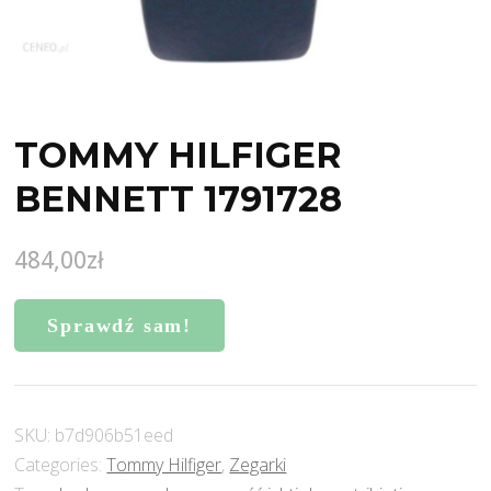
TOMMY HILFIGER
BENNETT 1791728
484,00
zł
Sprawdź sam!
SKU:
b7d906b51eed
Categories:
Tommy Hilfiger
,
Zegarki