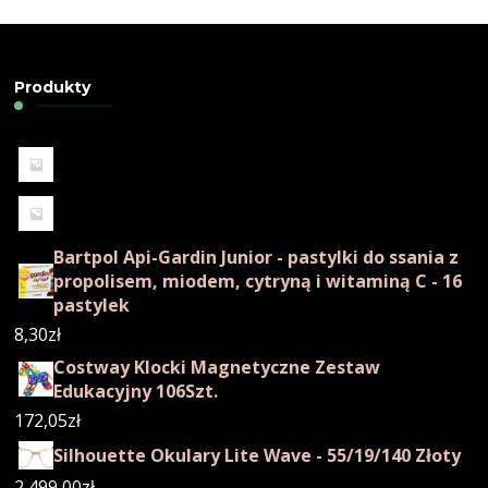
Produkty
Bartpol Api-Gardin Junior - pastylki do ssania z
propolisem, miodem, cytryną i witaminą C - 16
pastylek
8,30
zł
Costway Klocki Magnetyczne Zestaw
Edukacyjny 106Szt.
172,05
zł
Silhouette Okulary Lite Wave - 55/19/140 Złoty
2 499,00
zł