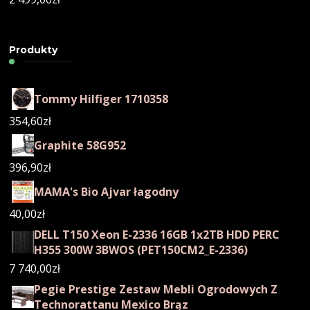
Produkty
Tommy Hilfiger 1710358
354,60
zł
Graphite 58G952
396,90
zł
MAMA's Bio Ajvar łagodny
40,00
zł
DELL T150 Xeon E-2336 16GB 1x2TB HDD PERC
H355 300W 3BWOS (PET150CM2_E-2336)
7 740,00
zł
Pegie Prestige Zestaw Mebli Ogrodowych Z
Technorattanu Mexico Brąz