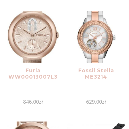
Furla
Fossil Stella
WW00013007L3
ME3214
846,00
zł
629,00
zł