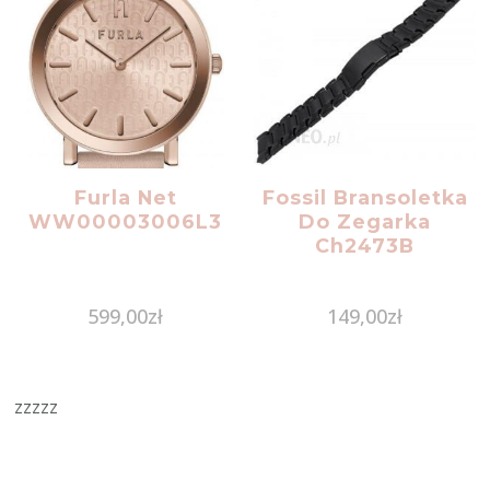
Furla Net
Fossil Bransoletka
WW00003006L3
Do Zegarka
Ch2473B
599,00
zł
149,00
zł
zzzzz