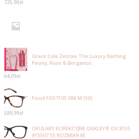
725,90
zł
Grace Cole Zestaw The Luxury Bathing
Peony, Rose & Bergamot
64,09
zł
Fossil FOS7105 086 M (50)
589,99
zł
OKULARY KOREKCYJNE OAKLEY® OX 8155
815507 55 ROZMIAR M