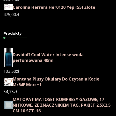
Carolina Herrera Her0120 Yep (55) Złote
475,00
zł
Produkty
Davidoff Cool Water Intense woda
perfumowana 40ml
103,50
zł
Montana Plusy Okulary Do Czytania Kocie
Mr64E Moc: +1
54,75
zł
MATOPAT MATOSET KOMPRESY GAZOWE, 17-
NITKOWE, ZE ZNACZNIKIEM TAG, PAKIET 2.5X2.5
CM 10 SZT. 16